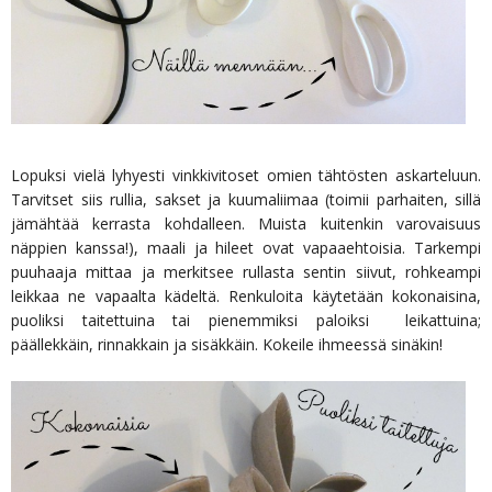
Lopuksi vielä lyhyesti vinkkivitoset omien tähtösten askarteluun.
Tarvitset siis rullia, sakset ja kuumaliimaa (toimii parhaiten, sillä
jämähtää kerrasta kohdalleen. Muista kuitenkin varovaisuus
näppien kanssa!), maali ja hileet ovat vapaaehtoisia. Tarkempi
puuhaaja mittaa ja merkitsee rullasta sentin siivut, rohkeampi
leikkaa ne vapaalta kädeltä. Renkuloita käytetään kokonaisina,
puoliksi taitettuina tai pienemmiksi paloiksi leikattuina;
päällekkäin, rinnakkain ja sisäkkäin. Kokeile ihmeessä sinäkin!