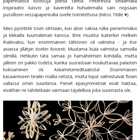
paperirullista koottuja pieniä tähtiä. Pinterestiä selaamalla
inspiraatio kasvoi ja kavereilta huhuilemalla sain nopsaan
pussillisen vessapaperirullia ovelle toimitettuna (Kiitos Titille ♥).
Mies pyöritteli tovin silmiään, kun aloin saksia rullia pienemmäksi
ja kikkailla kuumaliiman kanssa. Ilme muuttui kuitenkin melkein
ihailevaksi, kun ensimmäinen tähtönen oli valmiina - ja itse
asiassa yllätyin itsekin iloisesti. Muutama lisää valmistui samoilla
silmillä. Hehkutin tätä samaa jo hamahelmien kohdalla, mutta
jälleen on pakko todeta, kuinka suorastaan koukuttavaa palasten
kokoaminen oli. Askartelumeditaatiota! Ensimmäisen
kasaamiseen tiirailin mallia netistä, mutta loput valmistuivat flown
vallassa omiin suuntiinsa. Pienet epäsymmetriat eivät haittaa,
eiväthän ne tähdetkään varmaan täydellisiä joka suunnasta ole.