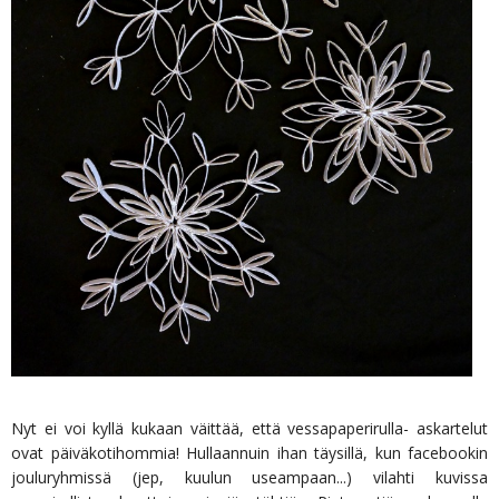
Nyt ei voi kyllä kukaan väittää, että vessapaperirulla- askartelut
ovat päiväkotihommia! Hullaannuin ihan täysillä, kun facebookin
jouluryhmissä (jep, kuulun useampaan...) vilahti kuvissa