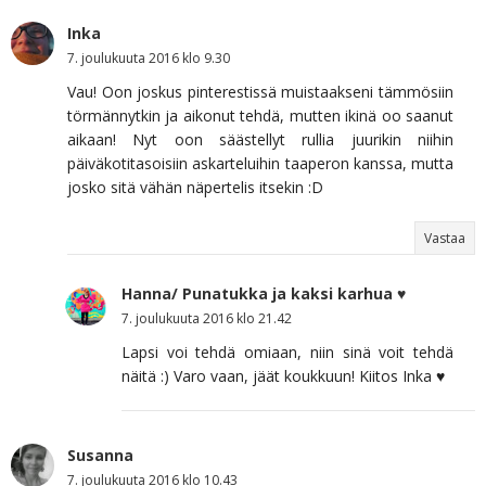
Inka
7. joulukuuta 2016 klo 9.30
Vau! Oon joskus pinterestissä muistaakseni tämmösiin
törmännytkin ja aikonut tehdä, mutten ikinä oo saanut
aikaan! Nyt oon säästellyt rullia juurikin niihin
päiväkotitasoisiin askarteluihin taaperon kanssa, mutta
josko sitä vähän näpertelis itsekin :D
Vastaa
Hanna/ Punatukka ja kaksi karhua ♥
7. joulukuuta 2016 klo 21.42
Lapsi voi tehdä omiaan, niin sinä voit tehdä
näitä :) Varo vaan, jäät koukkuun! Kiitos Inka ♥
Susanna
7. joulukuuta 2016 klo 10.43