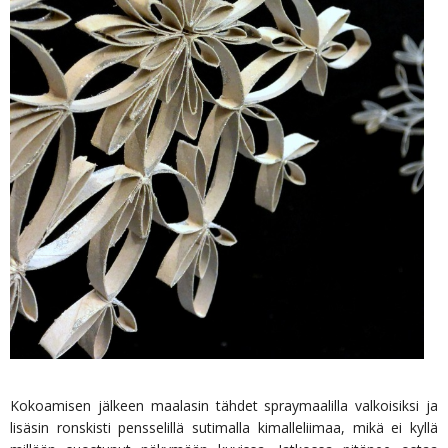
Kokoamisen jälkeen maalasin tähdet spraymaalilla valkoisiksi ja
lisäsin ronskisti pensselillä sutimalla kimalleliimaa, mikä ei kyllä