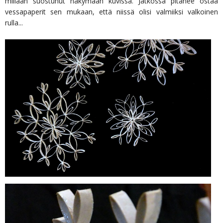
millään suostunut näkymään kuvissa. Jatkossa pitänee ostaa
vessapaperit sen mukaan, että niissä olisi valmiiksi valkoinen
rulla...