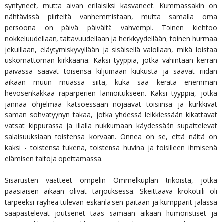
syntyneet, mutta aivan erilaisiksi kasvaneet. Kummassakin on
nähtävissä piirteitä vanhemmistaan, mutta samalla oma
persoona on päivä päivältä vahvempi. Toinen kiehtoo
nokkeluudellaan, taitavuudellaan ja herkkyydellään, toinen hurmaa
jekuillaan, eläytymiskyvyllään ja sisäisellä valollaan, mikä loistaa
uskomattoman kirkkaana. Kaksi tyyppiä, jotka vähintään kerran
päivässä saavat toisensa kiljumaan kiukusta ja saavat riidan
aikaan muun muassa siitä, kuka saa kerätä enemmän
hevosenkakkaa raparperien lannoitukseen. Kaksi tyyppiä, jotka
jännää ohjelmaa katsoessaan nojaavat toisiinsa ja kurkkivat
saman sohvatyynyn takaa, jotka yhdessä leikkiessään kikattavat
vatsat kippurassa ja illalla nukkumaan käydessään supattelevat
salaisuuksiaan toistensa korvaan. Onnea on se, että näitä on
kaksi - toistensa tukena, toistensa huvina ja toisilleen ihmisenä
elämisen taitoja opettamassa.
Sisarusten vaatteet ompelin Ommelkuplan trikoista, jotka
pääsiäisen aikaan olivat tarjouksessa. Skeittaava krokotiili oli
tarpeeksi räyheä tulevan eskarilaisen paitaan ja kumpparit jalassa
saapastelevat joutsenet taas samaan aikaan humoristiset ja