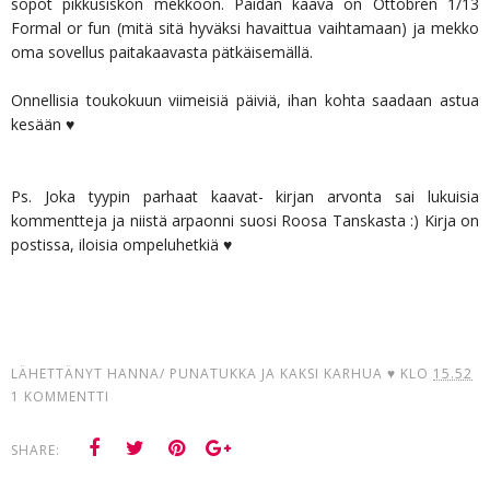
söpöt pikkusiskon mekkoon. Paidan kaava on Ottobren 1/13
Formal or fun (mitä sitä hyväksi havaittua vaihtamaan) ja mekko
oma sovellus paitakaavasta pätkäisemällä.
Onnellisia toukokuun viimeisiä päiviä, ihan kohta saadaan astua
kesään ♥
Ps. Joka tyypin parhaat kaavat- kirjan arvonta sai lukuisia
kommentteja ja niistä arpaonni suosi Roosa Tanskasta :) Kirja on
postissa, iloisia ompeluhetkiä ♥
LÄHETTÄNYT
HANNA/ PUNATUKKA JA KAKSI KARHUA ♥
KLO
15.52
1 KOMMENTTI
SHARE: