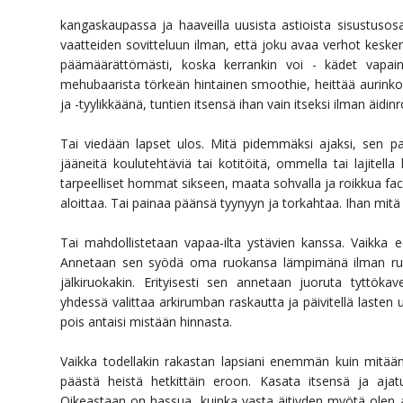
kangaskaupassa ja haaveilla uusista astioista sisustuso
vaatteiden sovitteluun ilman, että joku avaa verhot kesken
päämäärättömästi, koska kerrankin voi - kädet vapain
mehubaarista törkeän hintainen smoothie, heittää aurinkola
ja -tyylikkäänä, tuntien itsensä ihan vain itseksi ilman äidinr
Tai viedään lapset ulos. Mitä pidemmäksi ajaksi, sen pa
jääneitä koulutehtäviä tai kotitöitä, ommella tai lajitell
tarpeelliset hommat sikseen, maata sohvalla ja roikkua fac
aloittaa. Tai painaa päänsä tyynyyn ja torkahtaa. Ihan mitä 
Tai mahdollistetaan vapaa-ilta ystävien kanssa. Vaikka
Annetaan sen syödä oma ruokansa lämpimänä ilman ruuan
jälkiruokakin. Erityisesti sen annetaan juoruta tyttök
yhdessä valittaa arkirumban raskautta ja päivitellä lasten 
pois antaisi mistään hinnasta.
Vaikka todellakin rakastan lapsiani enemmän kuin mitään
päästä heistä hetkittäin eroon. Kasata itsensä ja ajat
Oikeastaan on hassua, kuinka vasta äitiyden myötä olen 