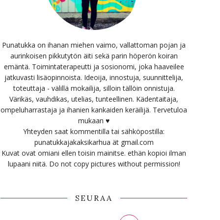
Punatukka on ihanan miehen vaimo, vallattoman pojan ja
aurinkoisen pikkutytön äiti sekä parin höperön koiran
emäntä. Toimintaterapeutti ja sosionomi, joka haaveilee
jatkuvasti lisäopinnoista. Ideoija, innostuja, suunnittelija,
toteuttaja - välillä mokailija, silloin tällöin onnistuja.
Värikäs, vauhdikas, utelias, tunteellinen. Kädentaitaja,
ompeluharrastaja ja ihanien kankaiden keräilijä. Tervetuloa
mukaan ♥
Yhteyden saat kommentilla tai sähköpostilla:
punatukkajakaksikarhua ät gmail.com
Kuvat ovat omiani ellen toisin mainitse. ethän kopioi ilman
lupaani niitä. Do not copy pictures without permission!
SEURAA