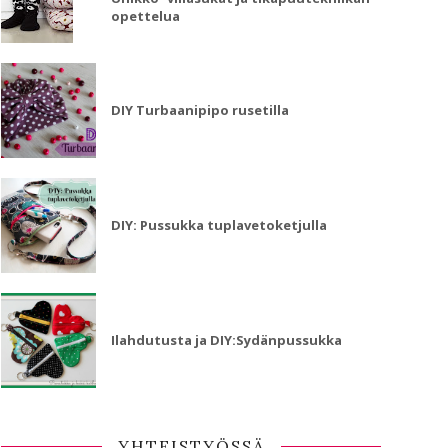
opettelua
DIY Turbaanipipo rusetilla
DIY: Pussukka tuplavetoketjulla
Ilahdutusta ja DIY:Sydänpussukka
YHTEISTYÖSSÄ