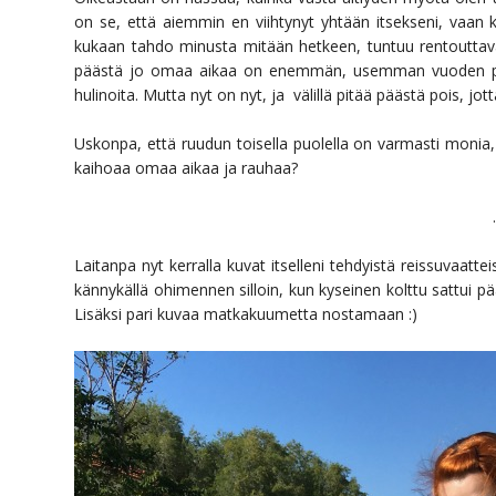
on se, että aiemmin en viihtynyt yhtään itsekseni, vaan ka
kukaan tahdo minusta mitään hetkeen, tuntuu rentouttava
päästä jo omaa aikaa on enemmän, usemman vuoden pää
hulinoita. Mutta nyt on nyt, ja välillä pitää päästä pois, jott
Uskonpa, että ruudun toisella puolella on varmasti monia, 
kaihoaa omaa aikaa ja rauhaa?
.
Laitanpa nyt kerralla kuvat itselleni tehdyistä reissuvaatt
kännykällä ohimennen silloin, kun kyseinen kolttu sattui p
Lisäksi pari kuvaa matkakuumetta nostamaan :)