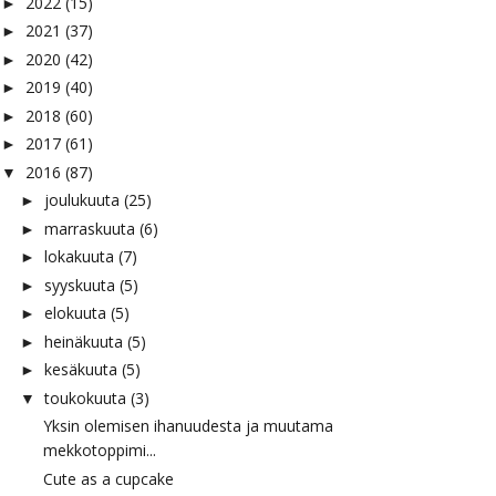
2022
(15)
►
2021
(37)
►
2020
(42)
►
2019
(40)
►
2018
(60)
►
2017
(61)
►
2016
(87)
▼
joulukuuta
(25)
►
marraskuuta
(6)
►
lokakuuta
(7)
►
syyskuuta
(5)
►
elokuuta
(5)
►
heinäkuuta
(5)
►
kesäkuuta
(5)
►
toukokuuta
(3)
▼
Yksin olemisen ihanuudesta ja muutama
mekkotoppimi...
Cute as a cupcake