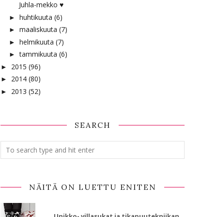
Juhla-mekko ♥
huhtikuuta
(6)
►
maaliskuuta
(7)
►
helmikuuta
(7)
►
tammikuuta
(6)
►
2015
(96)
►
2014
(80)
►
2013
(52)
►
SEARCH
NÄITÄ ON LUETTU ENITEN
Unikko- villasukat ja tikapuutekniikan