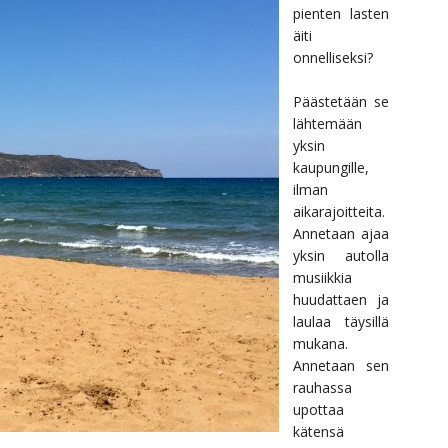
pienten lasten
äiti
onnelliseksi?
Päästetään se
lähtemään
yksin
kaupungille,
ilman
aikarajoitteita.
Annetaan ajaa
yksin autolla
musiikkia
huudattaen ja
laulaa täysillä
mukana.
Annetaan sen
rauhassa
upottaa
kätensä