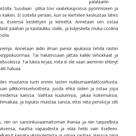
palalaariin
sastolla. Suodaan pitkä tovi vaatekaupoissa pyörimiseen ja
 kaiken. Ei soitella perään, kun se kiertelee keskustaa lähes
a, itseensä keskittyen ja kiireettä. Annetaan sen ostaa
sit päähän ja käsilaukku olalle, ja kuljeskella muka-coolina
oolia.
rempi. Annetaan äidin ilman pieniä apukäsiä tehdä rästiin
a kirppiskuormaa. Tai halutessaan jättää kaikki tehokkaat ja
ebookissa. Tai lukea kirjaa, mitä ei ole vaan aiemmin ehtinyt
äiti haluaa.
 edes muutama tunti ennen lasten nukkumaanlaittosirkusta.
 pilkkomisvelvoitteita, juoda ehkä siideri ja ostaa jopa
avereidensa kanssa. Vaihtaa kuulumisia, jakaa kokemuksia,
uhmaikää, ja lopuksi muistaa sanoa, ettei niitä penskoja silti
, niin on sanoinkuvaamattoman ihanaa ja niin tarpeellista
uksensa, nauttia vapaudesta ja elää hetki vain itselleen.
alkanut kaivata yksinolemista ja omaa rauhaa. Hassua siinä