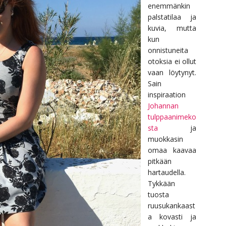
enemmänkin
palstatilaa ja
kuvia, mutta
kun
onnistuneita
otoksia ei ollut
vaan löytynyt.
Sain
inspiraation
Johannan
tulppaanimeko
sta
ja
muokkasin
omaa kaavaa
pitkään
hartaudella.
Tykkään
tuosta
ruusukankaast
a kovasti ja