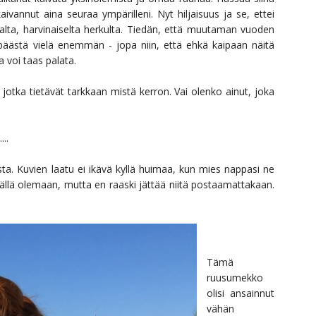
ivannut aina seuraa ympärilleni. Nyt hiljaisuus ja se, ettei
lta, harvinaiselta herkulta. Tiedän, että muutaman vuoden
stä vielä enemmän - jopa niin, että ehkä kaipaan näitä
a voi taas palata.
jotka tietävät tarkkaan mistä kerron. Vai olenko ainut, joka
....
eista. Kuvien laatu ei ikävä kyllä huimaa, kun mies nappasi ne
äällä olemaan, mutta en raaski jättää niitä postaamattakaan.
Tämä
ruusumekko
olisi ansainnut
vähän