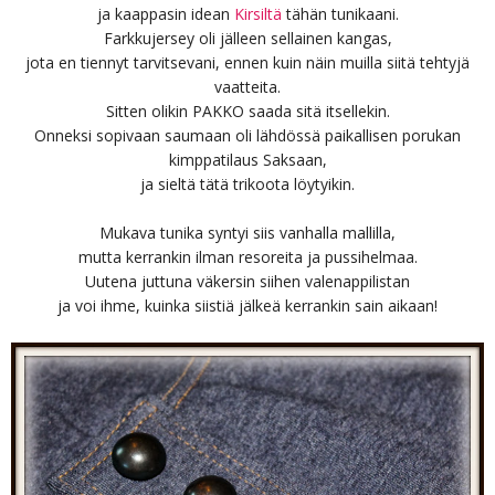
ja kaappasin idean
Kirsiltä
tähän tunikaani.
Farkkujersey oli jälleen sellainen kangas,
jota en tiennyt tarvitsevani, ennen kuin näin muilla siitä tehtyjä
vaatteita.
Sitten olikin PAKKO saada sitä itsellekin.
Onneksi sopivaan saumaan oli lähdössä paikallisen porukan
kimppatilaus Saksaan,
ja sieltä tätä trikoota löytyikin.
Mukava tunika syntyi siis vanhalla mallilla,
mutta kerrankin ilman resoreita ja pussihelmaa.
Uutena juttuna väkersin siihen valenappilistan
ja voi ihme, kuinka siistiä jälkeä kerrankin sain aikaan!