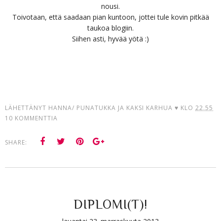
nousi.
Toivotaan, että saadaan pian kuntoon, jottei tule kovin pitkää
taukoa blogiin.
Siihen asti, hyvää yötä :)
LÄHETTÄNYT
HANNA/ PUNATUKKA JA KAKSI KARHUA ♥
KLO
22.55
10 KOMMENTTIA
SHARE:
DIPLOMI(T)!