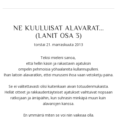
NE KUULUISAT ALAVARAT...
(LANIT OSA 3)
torstai 21. marraskuuta 2013
Tekisi mieleni sanoa,
että hellin käsin ja rakastavin ajatuksin
ompelin pehmoisia yöhaalareita kullannupulleni.
Ihan laitoin alavaratkin, ettei muruseni ihoa vaan vetoketju paina.
Se ei valitettavasti olisi kuitenkaan aivan totuudenmukaista.
Hellät otteet ja rakkaudentäyteiset ajatukset vaihtuivat nopsaan
ratkojaan ja ärräpäihin, kun suhrasin minkäpä muun kuin
alavarojen kanssa.
En ymmärrä miten se voi niin vaikeaa olla.