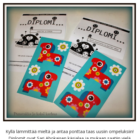
Kyllä lämmittää mieltä ja antaa ponttaa taas uusiin ompeluksiin!
Diplomit ovat Sari Ahokaisen käsialaa ja mukaan saatiin vielä