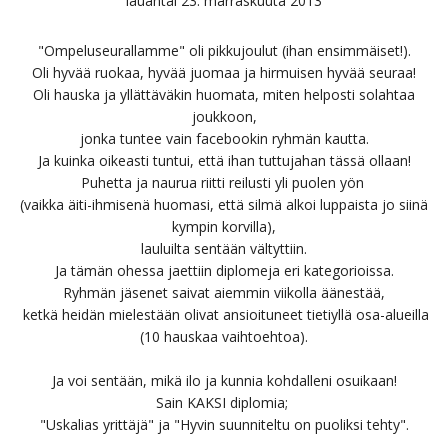
lauantai 23. marraskuuta 2013
"Ompeluseurallamme" oli pikkujoulut (ihan ensimmäiset!).
Oli hyvää ruokaa, hyvää juomaa ja hirmuisen hyvää seuraa!
Oli hauska ja yllättäväkin huomata, miten helposti solahtaa
joukkoon,
jonka tuntee vain facebookin ryhmän kautta.
Ja kuinka oikeasti tuntui, että ihan tuttujahan tässä ollaan!
Puhetta ja naurua riitti reilusti yli puolen yön
(vaikka äiti-ihmisenä huomasi, että silmä alkoi luppaista jo siinä
kympin korvilla),
lauluilta sentään vältyttiin.
Ja tämän ohessa jaettiin diplomeja eri kategorioissa.
Ryhmän jäsenet saivat aiemmin viikolla äänestää,
ketkä heidän mielestään olivat ansioituneet tietiyllä osa-alueilla
(10 hauskaa vaihtoehtoa).
Ja voi sentään, mikä ilo ja kunnia kohdalleni osuikaan!
Sain KAKSI diplomia;
"Uskalias yrittäjä" ja "Hyvin suunniteltu on puoliksi tehty".