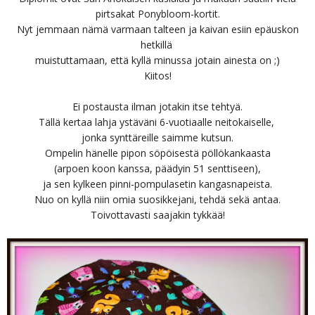
pirtsakat Ponybloom-kortit.
Nyt jemmaan nämä varmaan talteen ja kaivan esiin epäuskon
hetkillä
muistuttamaan, että kyllä minussa jotain ainesta on ;)
Kiitos!
Ei postausta ilman jotakin itse tehtyä.
Tällä kertaa lahja ystäväni 6-vuotiaalle neitokaiselle,
jonka synttäreille saimme kutsun.
Ompelin hänelle pipon söpöisestä pöllökankaasta
(arpoen koon kanssa, päädyin 51 senttiseen),
ja sen kylkeen pinni-pompulasetin kangasnapeista.
Nuo on kyllä niin omia suosikkejani, tehdä sekä antaa.
Toivottavasti saajakin tykkää!