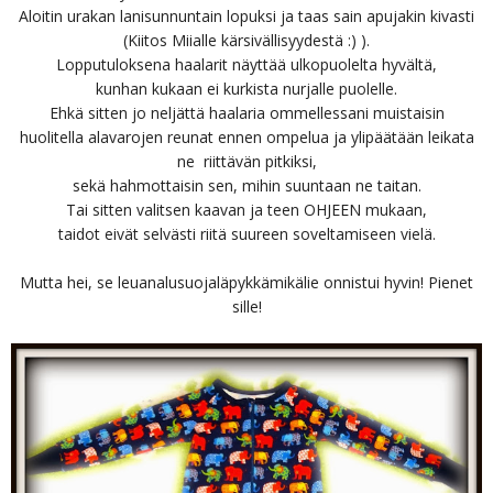
Aloitin urakan lanisunnuntain lopuksi ja taas sain apujakin kivasti
(Kiitos Miialle kärsivällisyydestä :) ).
Lopputuloksena haalarit näyttää ulkopuolelta hyvältä,
kunhan kukaan ei kurkista nurjalle puolelle.
Ehkä sitten jo neljättä haalaria ommellessani muistaisin
huolitella alavarojen reunat ennen ompelua ja ylipäätään leikata
ne riittävän pitkiksi,
sekä hahmottaisin sen, mihin suuntaan ne taitan.
Tai sitten valitsen kaavan ja teen OHJEEN mukaan,
taidot eivät selvästi riitä suureen soveltamiseen vielä.
Mutta hei, se leuanalusuojaläpykkämikälie onnistui hyvin! Pienet
sille!