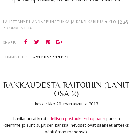
LÄHETTÄNYT
HANNA/ PUNATUKKA JA KAKSI KARHUA ♥
KLO
12.45
2 KOMMENTTIA
SHARE:
TUNNISTEET:
LASTENVAATTEET
RAKKAUDESTA RAITOIHIN (LANIT
OSA 2)
keskiviikko 20. marraskuuta 2013
Lanilauantai kului
edellisen postauksen hupparin
parissa
(olemme jo suht sujut sen kanssa, hevoset ovat saaneet anteeksi
päättömän menonsa),