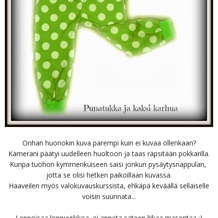
Onhan huonokin kuva parempi kuin ei kuvaa ollenkaan?
Kamerani päätyi uudelleen huoltoon ja taas räpsitään pokkarilla.
Kunpa tuohon kymmenkuiseen saisi jonkun pysäytysnappulan,
jotta se olisi hetken paikoillaan kuvassa.
Haaveilen myös valokuvauskurssista, ehkäpä keväällä sellaiselle
voisin suunnata...
Leppoisaa loppuviikkoa, ei anneta sateen liikaa masentaa :)