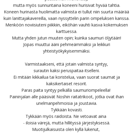
mutta myös sunnuntaina koneeni hurisivat hyvää tahtia.
Koneen hurinasta huolimatta valmista ei tullut niin suurta määrää
kuin lanittajakavereilla, vaan nyssyttelin parin ompeluksen kanssa.
Menköön noviisiuteni piikkiin, eiköhän vauhti kasva kokemuksen
karttuessa.
Mutta yhden jutun muuten opin; kuinka saumuri öljytään!
Jopas muuttui ääni pehmeämmäksi ja leikkuri
yhteistyökykyisemmäksi.
Varmistaakseni, että jotain valmista syntyy,
surautin kaksi peruspaitaa itselleni.
Ei mitään kikkailua tai koristelua, vaan suorat saumat ja
kaksikertaiset resorit.
Paras paita syntyy pelkällä saumuriompeleella!
Paininjalan alle pääsivät Noshin raitatrikoot, jotka ovat ihan
unelmanpehmoisia ja joustavia.
Tykkään kovasti.
Tykkään myös raidoista. Ne vetoavat aina
- iloisia värejä, mutta hillityssä järjestyksessä.
Muotijulkaisuista olen kyllä lukenut,