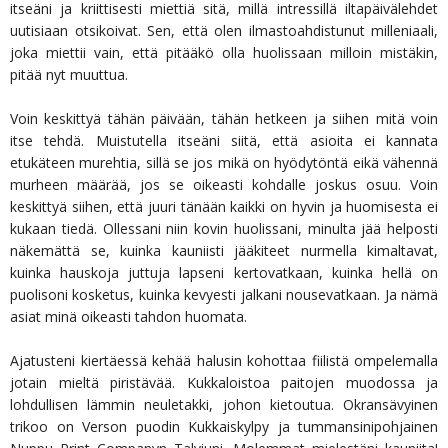
itseäni ja kriittisesti miettiä sitä, millä intressillä iltapäivälehdet
uutisiaan otsikoivat. Sen, että olen ilmastoahdistunut milleniaali,
joka miettii vain, että pitääkö olla huolissaan milloin mistäkin,
pitää nyt muuttua.
Voin keskittyä tähän päivään, tähän hetkeen ja siihen mitä voin
itse tehdä. Muistutella itseäni siitä, että asioita ei kannata
etukäteen murehtia, sillä se jos mikä on hyödytöntä eikä vähennä
murheen määrää, jos se oikeasti kohdalle joskus osuu. Voin
keskittyä siihen, että juuri tänään kaikki on hyvin ja huomisesta ei
kukaan tiedä. Ollessani niin kovin huolissani, minulta jää helposti
näkemättä se, kuinka kauniisti jääkiteet nurmella kimaltavat,
kuinka hauskoja juttuja lapseni kertovatkaan, kuinka hellä on
puolisoni kosketus, kuinka kevyesti jalkani nousevatkaan. Ja nämä
asiat minä oikeasti tahdon huomata.
Ajatusteni kiertäessä kehää halusin kohottaa fiilistä ompelemalla
jotain mieltä piristävää. Kukkaloistoa paitojen muodossa ja
lohdullisen lämmin neuletakki, johon kietoutua. Okransävyinen
trikoo on Verson puodin Kukkaiskylpy ja tummansinipohjainen