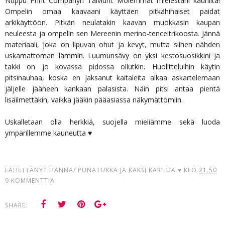
Nuppu Print Companyn Talviuni. Molemmat mielestäni kauniita!
Ompelin omaa kaavaani käyttäen pitkähihaiset paidat
arkikäyttöön. Pitkän neulatakin kaavan muokkasin kaupan
neuleesta ja ompelin sen Mereenin merino-tenceltrikoosta. Jännä
materiaali, joka on lipuvan ohut ja kevyt, mutta siihen nähden
uskamattoman lämmin. Luumunsävy on yksi kestosuosikkini ja
takki on jo kovassa pidossa ollutkin. Huolitteluihin käytin
pitsinauhaa, koska en jaksanut kaitaleita alkaa askartelemaan
jäljelle jääneen kankaan palasista. Näin pitsi antaa pientä
lisäilmettäkin, vaikka jääkin pääasiassa näkymättömiin.
Uskalletaan olla herkkiä, suojella mieliämme sekä luoda
ympärillemme kauneutta ♥
LÄHETTÄNYT
HANNA/ PUNATUKKA JA KAKSI KARHUA ♥
KLO
21.50
9 KOMMENTTIA
SHARE: