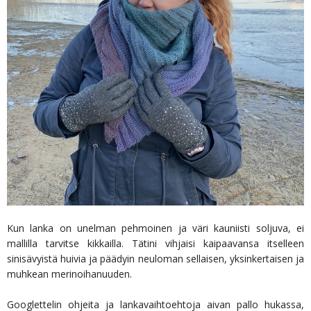
Kun lanka on unelman pehmoinen ja väri kauniisti soljuva, ei
mallilla tarvitse kikkailla. Tätini vihjaisi kaipaavansa itselleen
sinisävyistä huivia ja päädyin neuloman sellaisen, yksinkertaisen ja
muhkean merinoihanuuden.
Googlettelin ohjeita ja lankavaihtoehtoja aivan pallo hukassa,