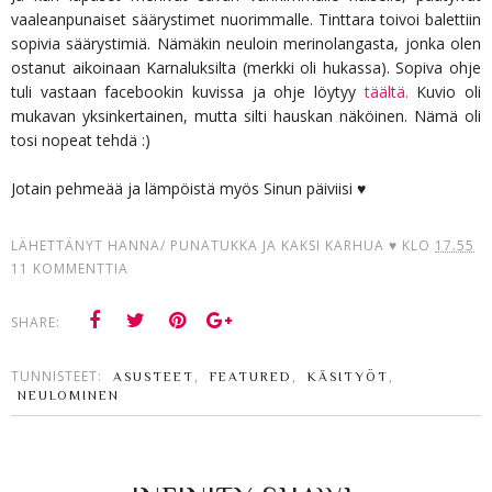
vaaleanpunaiset säärystimet nuorimmalle. Tinttara toivoi balettiin
sopivia säärystimiä. Nämäkin neuloin merinolangasta, jonka olen
ostanut aikoinaan Karnaluksilta (merkki oli hukassa). Sopiva ohje
tuli vastaan facebookin kuvissa ja ohje löytyy
täältä.
Kuvio oli
mukavan yksinkertainen, mutta silti hauskan näköinen. Nämä oli
tosi nopeat tehdä :)
Jotain pehmeää ja lämpöistä myös Sinun päiviisi ♥
LÄHETTÄNYT
HANNA/ PUNATUKKA JA KAKSI KARHUA ♥
KLO
17.55
11 KOMMENTTIA
SHARE:
TUNNISTEET:
,
,
,
ASUSTEET
FEATURED
KÄSITYÖT
NEULOMINEN