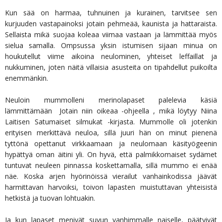
Kun sää on harmaa, tuhnuinen ja kurainen, tarvitsee sen
kurjuuden vastapainoksi jotain pehmeää, kaunista ja hattaraista.
Sellaista mikä suojaa koleaa viimaa vastaan ja lämmittää myös
sielua samalla. Ompsussa yksin istumisen sijaan minua on
houkutellut viime aikoina neulominen, yhteiset leffaillat ja
nukkuminen, joten näitä villaisia asusteita on tipahdellut puikoilta
enemmänkin.
Neuloin mummolleni merinolapaset palelevia käsiä
lämmittämään Jotain niin oikeaa -ohjeella , mikä löytyy Niina
Laitisen Satumaiset silmukat -kirjasta. Mummolle oli jotenkin
erityisen merkittävä neuloa, sillä juuri hän on minut pienenä
tyttönä opettanut virkkaamaan ja neulomaan käsityögeenin
hypättyä oman äitini yli. On hyvä, että palmikkomaiset sydämet
tuntuvat neuleen pinnassa koskettamalla, sillä mummo ei enää
näe. Koska arjen hyörinöissä vierailut vanhainkodissa jäävät
harmittavan harvoiksi, toivon lapasten muistuttavan yhteisistä
hetkistä ja tuovan lohtuakin.
Ja kun lapaset menivät suvun vanhimmalle naiselle, päätyivät