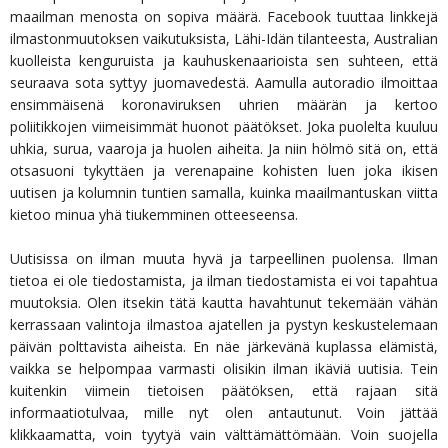
maailman menosta on sopiva määrä. Facebook tuuttaa linkkejä
ilmastonmuutoksen vaikutuksista, Lähi-Idän tilanteesta, Australian
kuolleista kenguruista ja kauhuskenaarioista sen suhteen, että
seuraava sota syttyy juomavedestä. Aamulla autoradio ilmoittaa
ensimmäisenä koronaviruksen uhrien määrän ja kertoo
poliitikkojen viimeisimmät huonot päätökset. Joka puolelta kuuluu
uhkia, surua, vaaroja ja huolen aiheita. Ja niin hölmö sitä on, että
otsasuoni tykyttäen ja verenapaine kohisten luen joka ikisen
uutisen ja kolumnin tuntien samalla, kuinka maailmantuskan viitta
kietoo minua yhä tiukemminen otteeseensa.
Uutisissa on ilman muuta hyvä ja tarpeellinen puolensa. Ilman
tietoa ei ole tiedostamista, ja ilman tiedostamista ei voi tapahtua
muutoksia. Olen itsekin tätä kautta havahtunut tekemään vähän
kerrassaan valintoja ilmastoa ajatellen ja pystyn keskustelemaan
päivän polttavista aiheista. En näe järkevänä kuplassa elämistä,
vaikka se helpompaa varmasti olisikin ilman ikäviä uutisia. Tein
kuitenkin viimein tietoisen päätöksen, että rajaan sitä
informaatiotulvaa, mille nyt olen antautunut. Voin jättää
klikkaamatta, voin tyytyä vain välttämättömään. Voin suojella