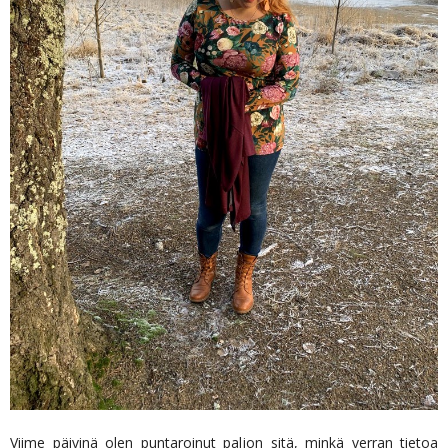
Viime päivinä olen puntaroinut paljon sitä, minkä verran tietoa