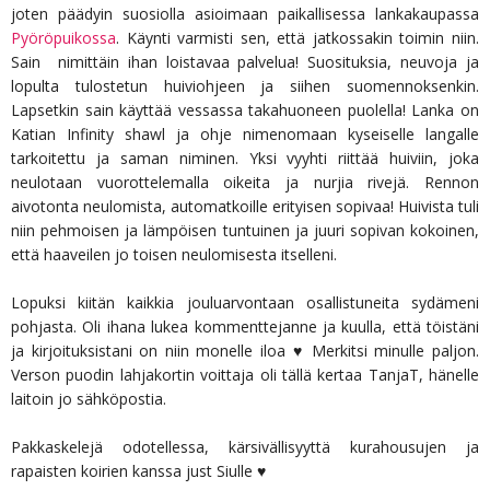
joten päädyin suosiolla asioimaan paikallisessa lankakaupassa
Pyöröpuikossa
. Käynti varmisti sen, että jatkossakin toimin niin.
Sain nimittäin ihan loistavaa palvelua! Suosituksia, neuvoja ja
lopulta tulostetun huiviohjeen ja siihen suomennoksenkin.
Lapsetkin sain käyttää vessassa takahuoneen puolella! Lanka on
Katian Infinity shawl ja ohje nimenomaan kyseiselle langalle
tarkoitettu ja saman niminen. Yksi vyyhti riittää huiviin, joka
neulotaan vuorottelemalla oikeita ja nurjia rivejä. Rennon
aivotonta neulomista, automatkoille erityisen sopivaa! Huivista tuli
niin pehmoisen ja lämpöisen tuntuinen ja juuri sopivan kokoinen,
että haaveilen jo toisen neulomisesta itselleni.
Lopuksi kiitän kaikkia jouluarvontaan osallistuneita sydämeni
pohjasta. Oli ihana lukea kommenttejanne ja kuulla, että töistäni
ja kirjoituksistani on niin monelle iloa ♥ Merkitsi minulle paljon.
Verson puodin lahjakortin voittaja oli tällä kertaa TanjaT, hänelle
laitoin jo sähköpostia.
Pakkaskelejä odotellessa, kärsivällisyyttä kurahousujen ja
rapaisten koirien kanssa just Siulle ♥