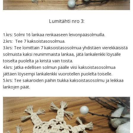
Lumitähti nro 3:
1.krs: Solmi 16 lankaa renkaaseen leivonpääsolmuilla.
2.krs: Tee 7 kaksoistasosolmua.
3.krs: Tee lomittain 7 kaksoistasosolmua yhdistäen vierekkäisistä
solmuista kaksi reunimmaista lankaa, jätä lankalenkki löysälle
toiselta puolelta ja kiristä vain toista.
4.krs: Jatka edellisen solmun päälle viisi kaksoistasosolmua
jättäen löysempi lankalenkki vuorotellen puolelta toiselle.
5.krs: Tee sakaroiden päihin tiukka kaksoistasosolmu ja leikkaa
lankojen päät.