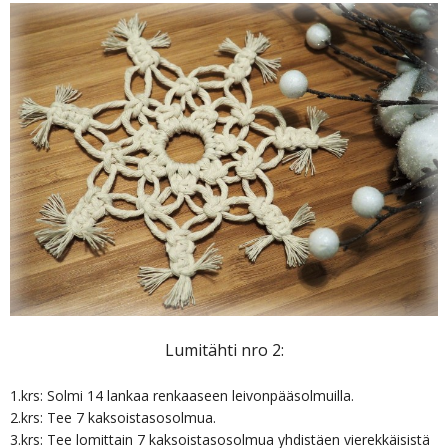
Lumitähti nro 2:
1.krs: Solmi 14 lankaa renkaaseen leivonpääsolmuilla.
2.krs: Tee 7 kaksoistasosolmua.
3.krs: Tee lomittain 7 kaksoistasosolmua yhdistäen vierekkäisistä