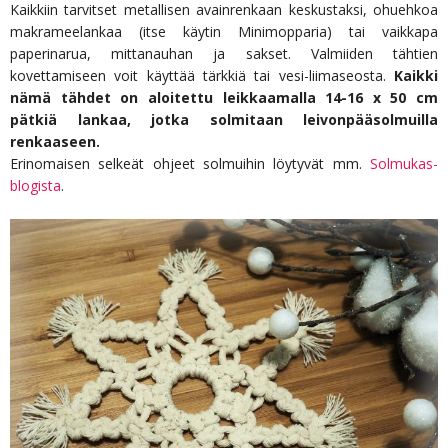
Kaikkiin tarvitset metallisen avainrenkaan keskustaksi, ohuehkoa
makrameelankaa (itse käytin Minimopparia) tai vaikkapa
paperinarua, mittanauhan ja sakset. Valmiiden tähtien
kovettamiseen voit käyttää tärkkiä tai vesi-liimaseosta.
Kaikki
nämä tähdet on aloitettu leikkaamalla 14-16 x 50 cm
pätkiä lankaa, jotka solmitaan leivonpääsolmuilla
renkaaseen.
Erinomaisen selkeät ohjeet solmuihin löytyvät mm.
Solmukas-
blogista
.