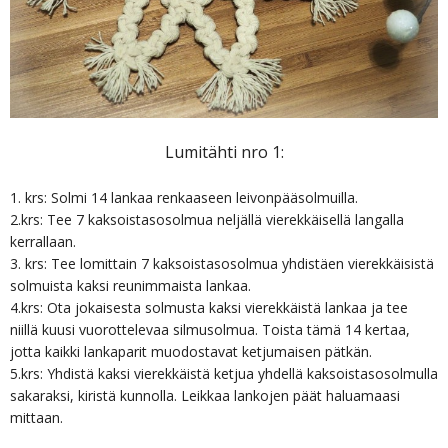
Lumitähti nro 1:
1. krs: Solmi 14 lankaa renkaaseen leivonpääsolmuilla.
2.krs: Tee 7 kaksoistasosolmua neljällä vierekkäisellä langalla
kerrallaan.
3. krs: Tee lomittain 7 kaksoistasosolmua yhdistäen vierekkäisistä
solmuista kaksi reunimmaista lankaa.
4.krs: Ota jokaisesta solmusta kaksi vierekkäistä lankaa ja tee
niillä kuusi vuorottelevaa silmusolmua. Toista tämä 14 kertaa,
jotta kaikki lankaparit muodostavat ketjumaisen pätkän.
5.krs: Yhdistä kaksi vierekkäistä ketjua yhdellä kaksoistasosolmulla
sakaraksi, kiristä kunnolla. Leikkaa lankojen päät haluamaasi
mittaan.