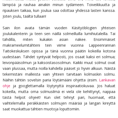
lämpöä ja rauhaa ainakin minun sydämeen. Toiveikkuutta ja
ripauksen taikaa, kun joulua saa odottaa yhdessä lasten kanssa.
Joten joulu, täältä tullaan!
Sain ilon avata tämän vuoden Käsityöblogien yhteisen
joulukalenterin ja teen sen näillä solmeilluilla lumihiutaleilla. Tai
tähdillä, miten kukakin asian näkee. Ensimmäiset
makrameelumitähteni tein viime vuonna Lappeenrannan
Taitokeskuksen opissa ja tänä vuonna päätin kokeilla kotona
uudestaan. Tähdet syntyvät helposti, jos osaat kaksi eri solmua;
leivonpääsolmun ja kaksoistasosolmun. Kaikki muut solmut ovat
vaan plussaa, mutta noilla kahdella pääset jo hyvin alkuun. Näistä
tekemistäni malleista vain yhteen tarvitaan kolmaskin solmu.
Näihin tähtiin sovelsin paria löytämääni ohjetta (esim.
Lankavan
ohje
ja googlettamalla löytynyttä inspiraatiokuvaa. Jos haluat
kokeilla, mutta oma solmusilmä ei vielä ole kehittynyt, nappaa
tästä helpot ohjeet! Kun olet tehnyt pari, huomaat, että
vaihtelemalla peräkkäisten solmujen määrää ja langan kireyttä
saat muokattua tähtien muotoja loputtomiin.