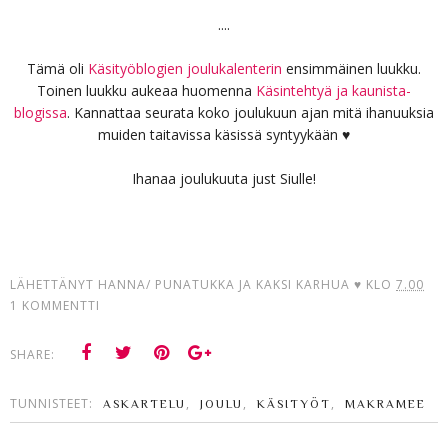
....
Tämä oli
Käsityöblogien joulukalenterin
ensimmäinen luukku.
Toinen luukku aukeaa huomenna
Käsintehtyä ja kaunista-
blogissa
. Kannattaa seurata koko joulukuun ajan mitä ihanuuksia
muiden taitavissa käsissä syntyykään ♥
Ihanaa joulukuuta just Siulle!
LÄHETTÄNYT
HANNA/ PUNATUKKA JA KAKSI KARHUA ♥
KLO
7.00
1 KOMMENTTI
SHARE:
TUNNISTEET:
,
,
,
ASKARTELU
JOULU
KÄSITYÖT
MAKRAMEE