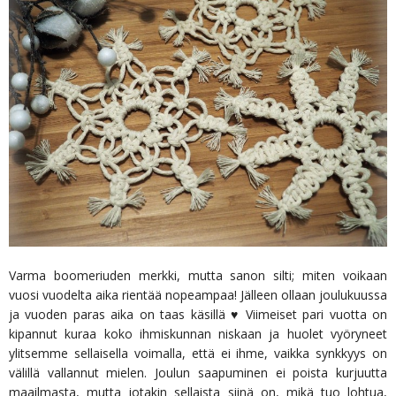
Varma boomeriuden merkki, mutta sanon silti; miten voikaan
vuosi vuodelta aika rientää nopeampaa! Jälleen ollaan joulukuussa
ja vuoden paras aika on taas käsillä ♥ Viimeiset pari vuotta on
kipannut kuraa koko ihmiskunnan niskaan ja huolet vyöryneet
ylitsemme sellaisella voimalla, että ei ihme, vaikka synkkyys on
välillä vallannut mielen. Joulun saapuminen ei poista kurjuutta
maailmasta, mutta jotakin sellaista siinä on, mikä tuo lohtua,