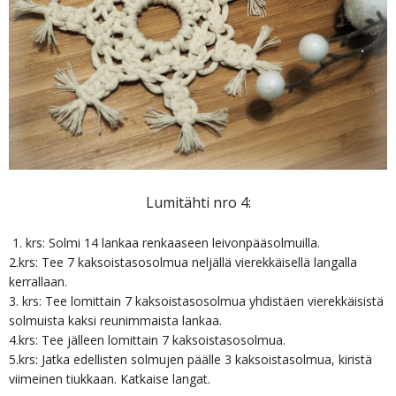
Lumitähti nro 4:
1. krs: Solmi 14 lankaa renkaaseen leivonpääsolmuilla.
2.krs: Tee 7 kaksoistasosolmua neljällä vierekkäisellä langalla
kerrallaan.
3. krs: Tee lomittain 7 kaksoistasosolmua yhdistäen vierekkäisistä
solmuista kaksi reunimmaista lankaa.
4.krs: Tee jälleen lomittain 7 kaksoistasosolmua.
5.krs: Jatka edellisten solmujen päälle 3 kaksoistasolmua, kiristä
viimeinen tiukkaan. Katkaise langat.