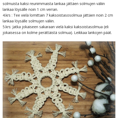
solmuista kaksi reunimmaista lankaa jättäen solmujen väliin
lankaa löysälle noin 1 cm verran.
4.krs : Tee vielä lomittain 7 kaksoistasosolmua jättäen noin 2 cm
lankaa löysälle solmujen väliin.
5.krs: Jatka jokaiseen sakaraan vielä kaksi kaksoistasolmua (eli
jokaisessa on kolme perättäistä solmua). Leikkaa lankojen päät.