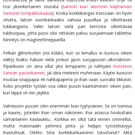
tosi yksinkertainen seurata (
samoin kuin aiemmin käyttämäni
Swoonin lompakkokaava
). Koska korkkikangas itsessään on hyvin
ohutta, laitoin vuorikankaaksi vahvaa puuvillaa ja silitettävää
tukikangasta. Väliin laitoin vielä pari kerrosta silitettävää
tukihuopaa, jotta pussi olisi riittävän paksu suojaamaan tablettia.
Kiinnitys on magneettinepparilla.
Pelkän glitterkorkin (voi kökkö, kun se kimallus ei kuvissa oikein
välity) lisäksi halusin vielä jonkun jipon suojapussin ulkonäköön-
Piparikuvio on aina ollut yksi lempparini ja nähtyäni
Kototeon
Sannan passinkannet
, jäi idea mieleeni muhimaan. Käytin kuvioon
mustaa snappapia eli nahkapaperia ja ihan vaan suoralla tikkasin.
Koko projektin työläin osa olikin pussin kääntäminen oikein päin,
kun läppä oli niin jäykkä.
Valmiiseen pussiin olen enemmän kuin tyytyväinen. Se on toimiva
ja kaunis, jotenkin ihan oman näköinen. Itse asiassa houkuttaisi
samanlainen käsilaukku... Korkkia en ollut tätä ennen ommellut,
mutta materiaalin pehmeä pinta ja helppo työstettävyys
ihastuttivat. Oletko Sinä korkkikankaaseen tutustunut? Mitä