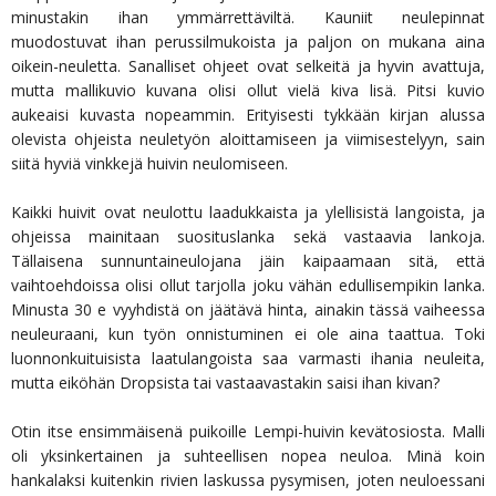
minustakin ihan ymmärrettäviltä. Kauniit neulepinnat
muodostuvat ihan perussilmukoista ja paljon on mukana aina
oikein-neuletta. Sanalliset ohjeet ovat selkeitä ja hyvin avattuja,
mutta mallikuvio kuvana olisi ollut vielä kiva lisä. Pitsi kuvio
aukeaisi kuvasta nopeammin. Erityisesti tykkään kirjan alussa
olevista ohjeista neuletyön aloittamiseen ja viimisestelyyn, sain
siitä hyviä vinkkejä huivin neulomiseen.
Kaikki huivit ovat neulottu laadukkaista ja ylellisistä langoista, ja
ohjeissa mainitaan suosituslanka sekä vastaavia lankoja.
Tällaisena sunnuntaineulojana jäin kaipaamaan sitä, että
vaihtoehdoissa olisi ollut tarjolla joku vähän edullisempikin lanka.
Minusta 30 e vyyhdistä on jäätävä hinta, ainakin tässä vaiheessa
neuleuraani, kun työn onnistuminen ei ole aina taattua. Toki
luonnonkuituisista laatulangoista saa varmasti ihania neuleita,
mutta eiköhän Dropsista tai vastaavastakin saisi ihan kivan?
Otin itse ensimmäisenä puikoille Lempi-huivin kevätosiosta. Malli
oli yksinkertainen ja suhteellisen nopea neuloa. Minä koin
hankalaksi kuitenkin rivien laskussa pysymisen, joten neuloessani