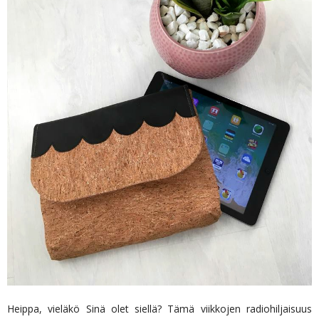
Heippa, vieläkö Sinä olet siellä? Tämä viikkojen radiohiljaisuus