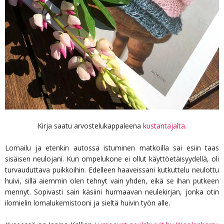
Kirja saatu arvostelukappaleena
kustantajalta
.
Lomailu ja etenkin autossa istuminen matkoilla sai esiin taas
sisäisen neulojani. Kun ompelukone ei ollut käyttöetäisyydellä, oli
turvauduttava puikkoihin. Edelleen haaveissani kutkuttelu neulottu
huivi, sillä aiemmin olen tehnyt vain yhden, eikä se ihan putkeen
mennyt. Sopivasti sain käsiini hurmaavan neulekirjan, jonka otin
ilomielin lomalukemistooni ja sieltä huivin työn alle.