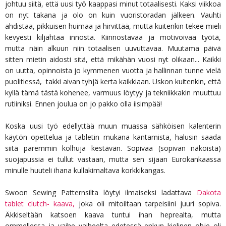
johtuu siitä, että uusi työ kaappasi minut totaalisesti. Kaksi viikkoa
on nyt takana ja olo on kuin vuoristoradan jälkeen. Vauhti
ahdistaa, pikkuisen huimaa ja hirvittää, mutta kuitenkin tekee mieli
kevyesti kiljahtaa innosta. Kiinnostavaa ja motivoivaa työtä,
mutta näin alkuun niin totaalisen uuvuttavaa. Muutama päivä
sitten mietin aidosti sitä, että mikähän vuosi nyt olikaan... Kaikki
on uutta, opinnoista jo kymmenen vuotta ja hallinnan tunne vielä
puolitiessä, takki aivan tyhjä kerta kaikkiaan. Uskon kuitenkin, että
kyllä tämä tästä kohenee, varmuus löytyy ja tekniikkakin muuttuu
rutiiniksi. Ennen joulua on jo pakko olla iisimpää!
Koska uusi työ edellyttää muun muassa sähköisen kalenterin
käytön opettelua ja tabletin mukana kantamista, halusin saada
siitä paremmin kolhuja kestävän. Sopivaa (sopivan näköistä)
suojapussia ei tullut vastaan, mutta sen sijaan Eurokankaassa
minulle huuteli ihana kullakimaltava korkkikangas.
Swoon Sewing Patternsilta löytyi ilmaiseksi ladattava
Dakota
tablet clutch- kaava,
joka oli mitoiltaan tarpeisiini juuri sopiva.
Äkkiseltään katsoen kaava tuntui ihan heprealta, mutta
ommellessa ja vaihe vaiheelta edetessä enkun kielinen ohje oli