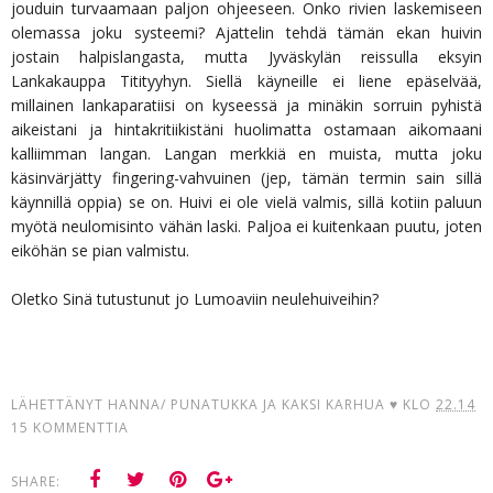
jouduin turvaamaan paljon ohjeeseen. Onko rivien laskemiseen
olemassa joku systeemi? Ajattelin tehdä tämän ekan huivin
jostain halpislangasta, mutta Jyväskylän reissulla eksyin
Lankakauppa Titityyhyn. Siellä käyneille ei liene epäselvää,
millainen lankaparatiisi on kyseessä ja minäkin sorruin pyhistä
aikeistani ja hintakritiikistäni huolimatta ostamaan aikomaani
kalliimman langan. Langan merkkiä en muista, mutta joku
käsinvärjätty fingering-vahvuinen (jep, tämän termin sain sillä
käynnillä oppia) se on. Huivi ei ole vielä valmis, sillä kotiin paluun
myötä neulomisinto vähän laski. Paljoa ei kuitenkaan puutu, joten
eiköhän se pian valmistu.
Oletko Sinä tutustunut jo Lumoaviin neulehuiveihin?
LÄHETTÄNYT
HANNA/ PUNATUKKA JA KAKSI KARHUA ♥
KLO
22.14
15 KOMMENTTIA
SHARE: