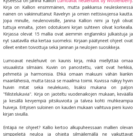
Kyseessä on Janina Kallion
Lumoavat neulehuivit by Woolenberry
.
Kirja on Kallion ensimmäinen, mutta paikkansa neuleskenessä
nainen on vakiinnuttanut Ravelryn ja omien nettisivujensa kautta.
Jopa minulle, neulenoviisille, Janina Kallion nimi ja tyyli olivat
tuttuja ennalta, joten odotukseni kirjan suhteen olivat korkealla.
Kirjassa olevat 15 mallia ovat aiemmin englanniksi julkaistuja ja
nyt saatavilla eka kertaa suomeksi. Kirjaan päätyneet ohjeet ovat
olleet eniten toivottuja sekä Janinan ja neulojien suosikkeja.
Lumoavat neulehuivit on kaunis kirja, mikä miellyttää omaa
visuaalista silmääni. Kuviin on panostettu, värit ovat herkkiä,
pehmeitä ja harmonisia. Ehkä omaan makuuni vähän liiankin
maanläheisiä, mutta tässä se maailma toimii. Kuvissa näkyy hyvin
huivin mitat sekä neulekuvio, lisäksi mukana on paljon
"fiilistelukuvia". Kirja on jaoteltu vuodenaikojen mukaan, keväällä
ja kesällä kevyempiä pitsikuvioita ja talvea kohti muhkeampia
huiveja. Erityisen suloinen on kauden mukaan vaihtuva pieni kuvio
kirjan sivuilla.
Entäpä ne ohjeet? Kallio kertoo alkupuheessaan mallien olevan
simppeleitä neuloa ja ohjeita silmäilemällä ne vaikuttavat