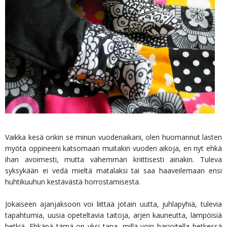
Vaikka kesä onkin se minun vuodenaikani, olen huomannut lasten
myötä oppineeni katsomaan muitakin vuoden aikoja, en nyt ehkä
ihan avoimesti, mutta vähemmän kriittisesti ainakin. Tuleva
syksykään ei vedä mieltä matalaksi tai saa haaveilemaan ensi
huhtikuuhun kestävästä horrostamisesta.
Jokaiseen ajanjaksoon voi liittää jotain uutta, juhlapyhiä, tulevia
tapahtumia, uusia opeteltavia taitoja, arjen kauneutta, lämpöisiä
hetkiä. Ehkäpä tämä on yksi tapa, millä voin harjoitella hetkessä