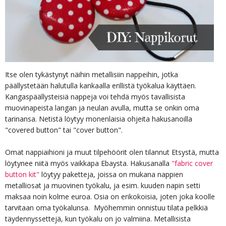
Itse olen tykästynyt näihin metallisiin nappeihin, jotka
päällystetään halutulla kankaalla erillistä työkalua käyttäen.
Kangaspäällysteisiä nappeja voi tehdä myös tavallisista
muovinapeista langan ja neulan avulla, mutta se onkin oma
tarinansa. Netistä löytyy monenlaisia ohjeita hakusanoilla
"covered button" tai "cover button".
Omat nappiaihioni ja muut tilpehöörit olen tilannut Etsystä, mutta
löytynee niitä myös vaikkapa Ebaysta. Hakusanalla
"fabric cover
button kit"
löytyy paketteja, joissa on mukana nappien
metalliosat ja muovinen työkalu, ja esim. kuuden napin setti
maksaa noin kolme euroa. Osia on erikokoisia, joten joka koolle
tarvitaan oma työkalunsa. Myöhemmin onnistuu tilata pelkkiä
täydennyssettejä, kun työkalu on jo valmiina. Metallisista