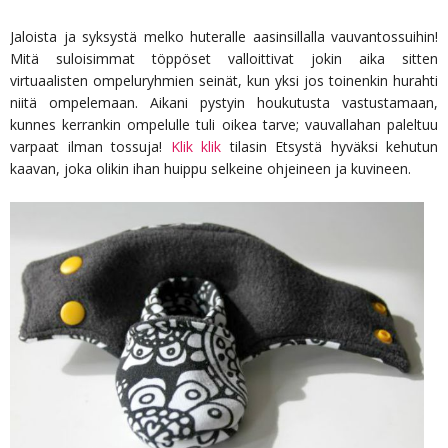
Jaloista ja syksystä melko huteralle aasinsillalla vauvantossuihin!
Mitä suloisimmat töppöset valloittivat jokin aika sitten
virtuaalisten ompeluryhmien seinät, kun yksi jos toinenkin hurahti
niitä ompelemaan. Aikani pystyin houkutusta vastustamaan,
kunnes kerrankin ompelulle tuli oikea tarve; vauvallahan paleltuu
varpaat ilman tossuja!
Klik klik
tilasin Etsystä hyväksi kehutun
kaavan, joka olikin ihan huippu selkeine ohjeineen ja kuvineen.