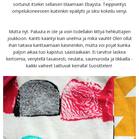
sortunut itsekin sellaisen tilaamaan Ebaysta. Teippiviritys
ompelukoneeseen kuitenkin epäilytti ja siksi kokeilu venyi.
Mutta nyt. Paluuta ei ole ja voin todellakin liittyä hehkuttajien
joukkoon. Kantti kääntyi kuin unelma ja mikä vauhti! Olen ollut
ihan taitava kanttaamaan käsinenikin, mutta voi pojat kuinka
paljon aikaa tuo kapistus säästääkään. Ei tarvitse laskea
kertoimia, venytellä tasaisesti, neulata, saumuroida ja tikkailla -
kaikki vaiheet taittuvat kerralla! Suosittelen!