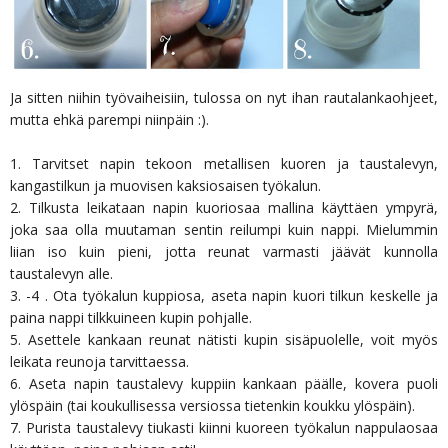
Ja sitten niihin työvaiheisiin, tulossa on nyt ihan rautalankaohjeet,
mutta ehkä parempi niinpäin :).
1. Tarvitset napin tekoon metallisen kuoren ja taustalevyn,
kangastilkun ja muovisen kaksiosaisen työkalun.
2. Tilkusta leikataan napin kuoriosaa mallina käyttäen ympyrä,
joka saa olla muutaman sentin reilumpi kuin nappi. Mielummin
liian iso kuin pieni, jotta reunat varmasti jäävät kunnolla
taustalevyn alle.
3. -4 . Ota työkalun kuppiosa, aseta napin kuori tilkun keskelle ja
paina nappi tilkkuineen kupin pohjalle.
5. Asettele kankaan reunat nätisti kupin sisäpuolelle, voit myös
leikata reunoja tarvittaessa.
6. Aseta napin taustalevy kuppiin kankaan päälle, kovera puoli
ylöspäin (tai koukullisessa versiossa tietenkin koukku ylöspäin).
7. Purista taustalevy tiukasti kiinni kuoreen työkalun nappulaosaa