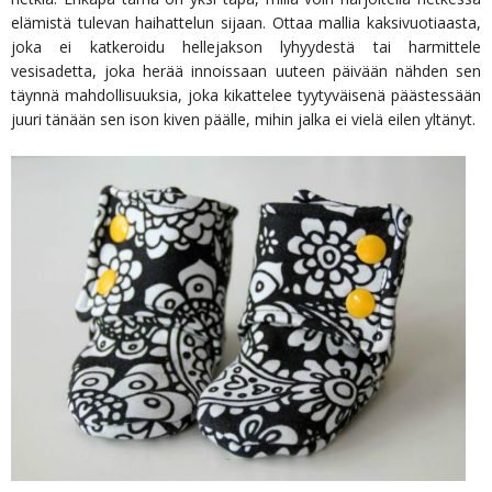
elämistä tulevan haihattelun sijaan. Ottaa mallia kaksivuotiaasta,
joka ei katkeroidu hellejakson lyhyydestä tai harmittele
vesisadetta, joka herää innoissaan uuteen päivään nähden sen
täynnä mahdollisuuksia, joka kikattelee tyytyväisenä päästessään
juuri tänään sen ison kiven päälle, mihin jalka ei vielä eilen yltänyt.