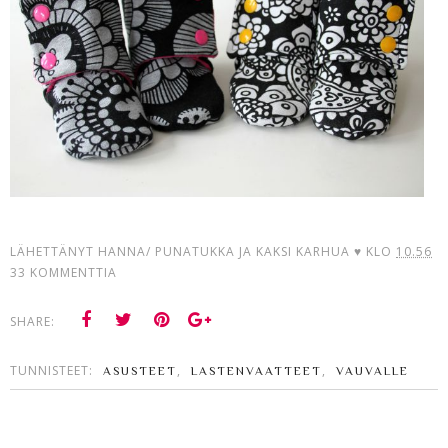
LÄHETTÄNYT
HANNA/ PUNATUKKA JA KAKSI KARHUA ♥
KLO
10.56
33 KOMMENTTIA
SHARE:
TUNNISTEET:
,
,
ASUSTEET
LASTENVAATTEET
VAUVALLE