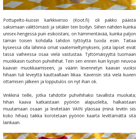
Pottupelto-kuosin karkkiversio (Koot.fi) oli pakko päästä
saksimaan välittömästi ja siitäkin tein bodyn. Siihen nähden kuinka
unisex-hengessä puin esikoistani, on hämmentävää, kuinka paljon
tämän toisen kohdalla tahdon tyttöyttä tuoda esiin. Taitaa
kyseessä olla lähinnä omat vaatemieltymykseni, joita lapset eivät
tässä vaiheessa osaa vielä vastustaa. Tyttömäisyyttä tuomaan
muokkasin tuohon puhvihihat. Tein sen ennen kuin kysyin neuvoa
kaavan muokkaamiseen, ja väärin levennetyn kaavan vuoksi
hihaan tuli leveyttä kauttaaltaan liikaa. Kavensin sitä vielä kuvien
ottamisen jälkeen ja lopputulos on nyt ihan ok.
Vinkkinä teille, jotka tahdotte puhvihihaksi tavallista muokata;
hihan kaava katkaistaan pyöriön alapuolelta, halkaistaan
muutamaan osaan ja levitetään VAIN yläosaa (minä levitin siis
koko hihaa) taikka korotetaan pyöriön kaarta levittämättä sitä
lainkaan.