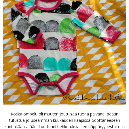
Koska ompelu oli muuten joutuisaa tuona päivänä, päätin
tutustua jo useamman kuukauden kaapissa odottaneeseen
kantinkääntäjään. Luettuani hehkutuksia sen näppäryydestä, olin