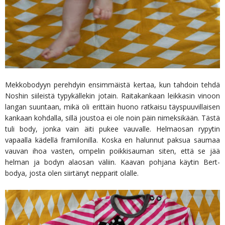
Mekkobodyyn perehdyin ensimmäistä kertaa, kun tahdoin tehdä
Noshin siileistä typykällekin jotain. Raitakankaan leikkasin vinoon
langan suuntaan, mikä oli erittäin huono ratkaisu täyspuuvillaisen
kankaan kohdalla, sillä joustoa ei ole noin päin nimeksikään. Tästä
tuli body, jonka vain äiti pukee vauvalle. Helmaosan rypytin
vapaalla kädellä framilonilla. Koska en halunnut paksua saumaa
vauvan ihoa vasten, ompelin poikkisauman siten, että se jää
helman ja bodyn alaosan väliin. Kaavan pohjana käytin Bert-
bodya, josta olen siirtänyt nepparit olalle.