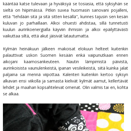
kääntää katse tulevaan ja hyväksyä se tosiasia, että syksyhän se
sieltä on hiipimässä. Pitkin suvea huomasin sanovani pojalleni,
että "tehdään sitä ja sitä sitten kesällä", kunnes tajusin sen kesän
kuluvan jo parhaillaan. Alkoi ohuesti ahdistaa, sillä tunnetusti
kuulun aurinkoenergialla käyviin ihmisiin ja alkoi epäilyttävästi
vaikuttaa siltä, että akut jäisivät latautumatta.
Kylmän heinäkuun jälkeen makoisat elokuun helteet kuitenkin
palauttivat uskon Suomen kesään enkä vaipunutkaan ennen
aikojani kaamosankeuteen. Nautin lämpimistä päivistä,
aurinkoisista vaunulenkeistä, ipanan vesileikeistä, siitä kuinka jalat
paljaina sai mennä viipottaa. Kalenteri kuitenkin kertoo syksyn
alkavan ensi viikolla ja samasta kielivät kylmät aamut, kellertävät
lehdet ja maahan kopsahtelevat omenat. Olin valmis tai en, kohta
se alkaa.