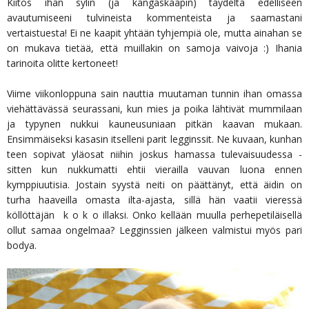
Kiitos ihan sylin (ja kangaskaapin) täydeltä edelliseen
avautumiseeni tulvineista kommenteista ja saamastani
vertaistuesta! Ei ne kaapit yhtään tyhjempiä ole, mutta ainahan se
on mukava tietää, että muillakin on samoja vaivoja :) Ihania
tarinoita olitte kertoneet!
Viime viikonloppuna sain nauttia muutaman tunnin ihan omassa
viehättävässä seurassani, kun mies ja poika lähtivät mummilaan
ja typynen nukkui kauneusuniaan pitkän kaavan mukaan.
Ensimmäiseksi kasasin itselleni parit legginssit. Ne kuvaan, kunhan
teen sopivat yläosat niihin joskus hamassa tulevaisuudessa -
sitten kun nukkumatti ehtii vierailla vauvan luona ennen
kymppiuutisia. Jostain syystä neiti on päättänyt, että äidin on
turha haaveilla omasta ilta-ajasta, sillä hän vaatii vieressä
köllöttäjän k o k o illaksi. Onko kellään muulla perhepetiläisellä
ollut samaa ongelmaa? Legginssien jälkeen valmistui myös pari
bodya.