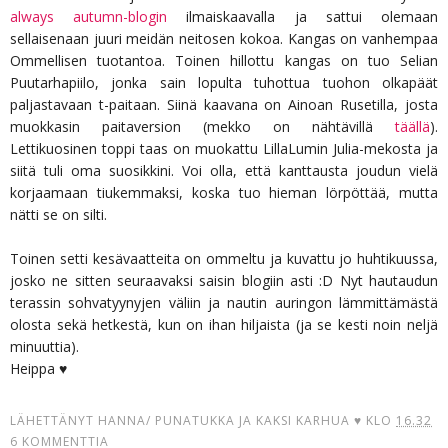
always autumn-blogin
ilmaiskaavalla ja sattui olemaan
sellaisenaan juuri meidän neitosen kokoa. Kangas on vanhempaa
Ommellisen tuotantoa. Toinen hillottu kangas on tuo Selian
Puutarhapiilo, jonka sain lopulta tuhottua tuohon olkapäät
paljastavaan t-paitaan. Siinä kaavana on Ainoan Rusetilla, josta
muokkasin paitaversion (mekko on nähtävillä
täällä
).
Lettikuosinen toppi taas on muokattu LillaLumin Julia-mekosta ja
siitä tuli oma suosikkini. Voi olla, että kanttausta joudun vielä
korjaamaan tiukemmaksi, koska tuo hieman lörpöttää, mutta
nätti se on silti.
Toinen setti kesävaatteita on ommeltu ja kuvattu jo huhtikuussa,
josko ne sitten seuraavaksi saisin blogiin asti :D Nyt hautaudun
terassin sohvatyynyjen väliin ja nautin auringon lämmittämästä
olosta sekä hetkestä, kun on ihan hiljaista (ja se kesti noin neljä
minuuttia).
Heippa ♥
LÄHETTÄNYT
HANNA/ PUNATUKKA JA KAKSI KARHUA ♥
KLO
16.32
6 KOMMENTTIA