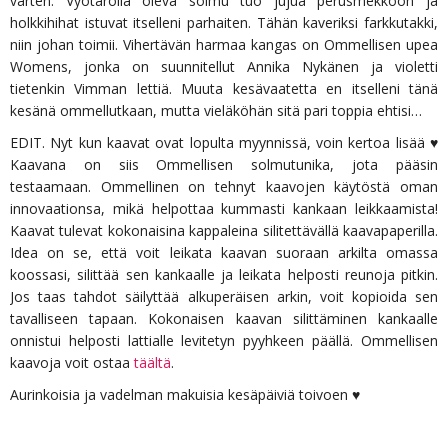
varten. Vyötäröllä oleva solmu tuo jujua perusmekkoon ja
holkkihihat istuvat itselleni parhaiten. Tähän kaveriksi farkkutakki,
niin johan toimii. Vihertävän harmaa kangas on Ommellisen upea
Womens, jonka on suunnitellut Annika Nykänen ja violetti
tietenkin Vimman lettiä. Muuta kesävaatetta en itselleni tänä
kesänä ommellutkaan, mutta vieläköhän sitä pari toppia ehtisi…
EDIT. Nyt kun kaavat ovat lopulta myynnissä, voin kertoa lisää ♥
Kaavana on siis Ommellisen solmutunika, jota pääsin
testaamaan. Ommellinen on tehnyt kaavojen käytöstä oman
innovaationsa, mikä helpottaa kummasti kankaan leikkaamista!
Kaavat tulevat kokonaisina kappaleina silitettävällä kaavapaperilla.
Idea on se, että voit leikata kaavan suoraan arkilta omassa
koossasi, silittää sen kankaalle ja leikata helposti reunoja pitkin.
Jos taas tahdot säilyttää alkuperäisen arkin, voit kopioida sen
tavalliseen tapaan. Kokonaisen kaavan silittäminen kankaalle
onnistui helposti lattialle levitetyn pyyhkeen päällä. Ommellisen
kaavoja voit ostaa
täältä
.
Aurinkoisia ja vadelman makuisia kesäpäiviä toivoen
♥