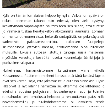
Kyllä on tämän lomalaisen helppo hymyillä. Vaikka lomapäiviä on
reilusti enemmän takana kuin edessä, olen vielä pystynyt
keskittymään vapaa-ajasta nauttimiseen sen sijaan, että tuntisin
jo valmiiksi tuskaa herätyskellon aloittamista aamuista. Lomaan
on mahtunut monenlaista; helteisiä rantapäiviä, ompeluntäyteisiä
sadepäiviä, pakkaamispaniikkia, esikoisen futispelejä,
skumppailtoja ystävien kanssa, erotuomarina oloa riiteleville
muksuille, lukuisia autossa istuttuja tunteja, uusia maisemia,
myöhään valvottuja kesäöitä, useita kuunneltuja äänikirjoja ja
puolivalmis villapaita.
Huikeimmat lomamuistomme kartutimme viime viikolla
Kuusamossa. Päätimme mieheni kanssa, että tänä kesänä lapset
ovat sen verran isoja, että jaksavat istua autossa sinne asti. Hyvin
jaksoivat ja nyt lähinnä harmittaa se, ettemme ole lähteneet jo
edellisinä vuosina pohjoiseen. Isovanhempien apu ja toimiva
ruokahuolto teki lomailusta helppoa ja rentouttavaa (paitsi niille
isovanhemmille) ja tukikohdastamme oli oivallista tehdä