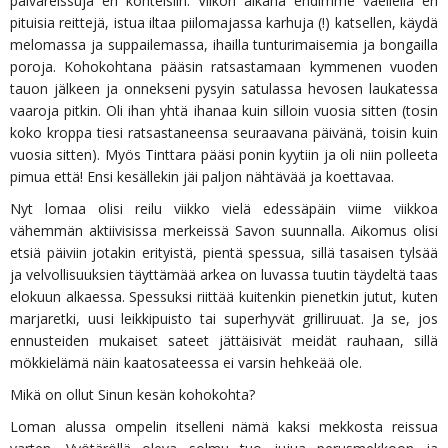
päiväreissuja eri kohteisiin. Viikon aikana ehdimme vaellella eri
pituisia reittejä, istua iltaa piilomajassa karhuja (!) katsellen, käydä
melomassa ja suppailemassa, ihailla tunturimaisemia ja bongailla
poroja. Kohokohtana pääsin ratsastamaan kymmenen vuoden
tauon jälkeen ja onnekseni pysyin satulassa hevosen laukatessa
vaaroja pitkin. Oli ihan yhtä ihanaa kuin silloin vuosia sitten (tosin
koko kroppa tiesi ratsastaneensa seuraavana päivänä, toisin kuin
vuosia sitten). Myös Tinttara pääsi ponin kyytiin ja oli niin polleeta
pimua että! Ensi kesällekin jäi paljon nähtävää ja koettavaa.
Nyt lomaa olisi reilu viikko vielä edessäpäin viime viikkoa
vähemmän aktiivisissa merkeissä Savon suunnalla. Aikomus olisi
etsiä päiviin jotakin erityistä, pientä spessua, sillä tasaisen tylsää
ja velvollisuuksien täyttämää arkea on luvassa tuutin täydeltä taas
elokuun alkaessa. Spessuksi riittää kuitenkin pienetkin jutut, kuten
marjaretki, uusi leikkipuisto tai superhyvät grilliruuat. Ja se, jos
ennusteiden mukaiset sateet jättäisivät meidät rauhaan, sillä
mökkielämä näin kaatosateessa ei varsin hehkeää ole.
Mikä on ollut Sinun kesän kohokohta?
Loman alussa ompelin itselleni nämä kaksi mekkosta reissua