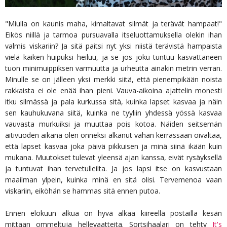
"Miulla on kaunis maha, kimaltavat silmät ja terävät hampaat!"
Eikös niillä ja tarmoa pursuavalla itseluottamuksella olekin ihan
valmis viskariin? Ja sitä paitsi nyt yksi niistä terävistä hampaista
vielä kaiken huipuksi heiluu, ja se jos joku tuntuu kasvattaneen
tuon minimuippiksen varmuutta ja urheutta ainakin metrin verran.
Minulle se on jälleen yksi merkki siitä, että pienempikään noista
rakkaista ei ole enää ihan pieni. Vauva-aikoina ajattelin monesti
itku silmässä ja pala kurkussa sitä, kuinka lapset kasvaa ja näin
sen kauhukuvana siitä, kuinka ne tyyliin yhdessä yössä kasvaa
vauvasta murkuiksi ja muuttaa pois kotoa. Näiden seitsemän
äitivuoden aikana olen onneksi alkanut vähän kerrassaan oivaltaa,
että lapset kasvaa joka päivä pikkuisen ja minä siinä ikään kuin
mukana. Muutokset tulevat yleensä ajan kanssa, eivät rysäyksellä
ja tuntuvat ihan tervetulleilta. Ja jos lapsi itse on kasvustaan
maailman ylpein, kuinka minä en sitä olisi. Tervemenoa vaan
viskariin, eiköhän se hammas sitä ennen putoa.
Ennen elokuun alkua on hyvä alkaa kiireellä postailla kesän
mittaan ommeltuja hellevaatteita. Sortsihaalari on tehty
It's