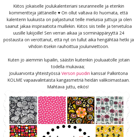
Kiitos jokaiselle joulukalenteriani seuranneelle ja etenkin
kommentteja jättäneille ♥ On ollut valtava ilo huomata, että
kalenterin luukuista on paljastunut teille mieluisia juttuja ja olen
saanut jakaa inspiraatiota muillekin. Kiitos siis teille ja tervetuloa
uusille lukijoille! Sen verran aikaa ja sorminäppäryyttä 24
postausta on verottanut, että nyt on tullut aika hengähtää hetki ja
vihdoin itsekin rauhoittua joulunviettoon.
Kuten jo aiemmin lupailin, säästin kuitenkin jouluaatolle jotain
todella mukavaa;
Jouluarvonta yhteistyössä
Verson puodin
kanssa! Palkintona
KOLME vapaavalintaista kangasmetriä heidän valikoimastaan.
Mahtava juttu, eikös!