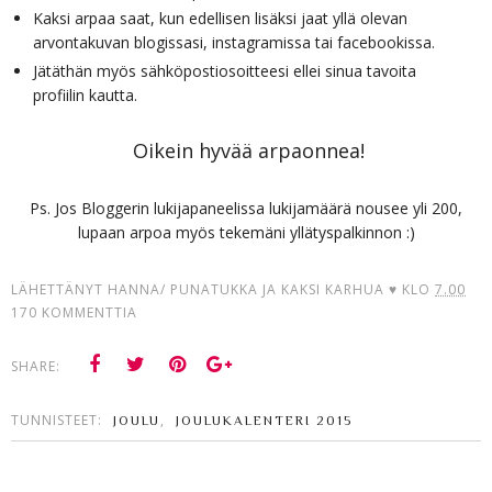
Kaksi arpaa saat, kun edellisen lisäksi jaat yllä olevan
arvontakuvan blogissasi, instagramissa tai facebookissa.
Jätäthän myös sähköpostiosoitteesi ellei sinua tavoita
profiilin kautta.
Oikein hyvää arpaonnea!
Ps. Jos Bloggerin lukijapaneelissa lukijamäärä nousee yli 200,
lupaan arpoa myös tekemäni yllätyspalkinnon :)
LÄHETTÄNYT
HANNA/ PUNATUKKA JA KAKSI KARHUA ♥
KLO
7.00
170 KOMMENTTIA
SHARE:
TUNNISTEET:
,
JOULU
JOULUKALENTERI 2015