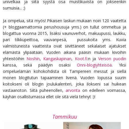
univelkaa ja siitä syystä osa muistikuvista on jokseenkin
sumuisia... ;)
Ja ompelua, sitä myös! Pikaisen laskun mukaan noin 120 vaatetta
(+ bloggaamattomia perushousuja yms.) on tullut ommeltua ja
blogattua vuonna 2015, lisäksi vaunuverhot, makuupussi, laukku,
pari tilkkupeittoa, vauvanpesä, pussukoita yms. Kuvia
valmistuneista vaatteista ovat siivittäneet sekalaiset ajatukset
elämästä ylipäätään. Vuoden aikana pääsin mukaan kivoihin
yhteistöihin
Noshin
,
Kangaskapinan
,
Koot.fi
:n ja
Verson puodin
kanssa, sekä päädyin osaksi
Onni-blogiyhteisöä
. Yksi
ompeluelämän kohokohdista oli Tampereen messut ja siellä
monen blogitutun tapaaminen livenä. Vuoden lopussa suurin
koitokseni oli blogin joulukalenteri, joka ilokseni sai huikean
vastaanoton. Siitä puheenollen,
arvonta
on edelleen voimassa,
käyhän osallistumassa ellet ole sitä vielä tehnyt :)!
Tammikuu