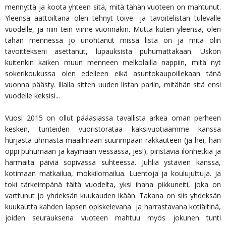
mennyttä ja koota yhteen sitä, mitä tähän vuoteen on mahtunut.
Yleensä aattoiltana olen tehnyt toive- ja tavoitelistan tulevalle
vuodelle, ja niin tein viime vuonnakin. Mutta kuten yleensä, olen
tähän mennessä jo unohtanut missä lista on ja mitä olin
tavoittekseni asettanut, lupauksista puhumattakaan. Uskon
kuitenkin kaiken muun menneen melkolailla nappiin, mitä nyt
sokerikoukussa olen edelleen eikä asuntokaupoillekaan tänä
vuonna päästy. Illalla sitten uuden listan pariin, mitähän sitä ensi
vuodelle keksisi...
Vuosi 2015 on ollut pääasiassa tavallista arkea oman perheen
kesken, tunteiden vuoristorataa kaksivuotiaamme kanssa
hurjasta uhmasta maailmaan suurimpaan rakkauteen (ja hei, hän
oppi puhumaan ja käymään vessassa, jes!), piristäviä ilonhetkiä ja
harmaita päiviä sopivassa suhteessa. Juhlia ystävien kanssa,
kotimaan matkailua, mökkilomailua. Luentoja ja koulujuttuja. Ja
toki tärkeimpänä tältä vuodelta, yksi ihana pikkuneiti, joka on
varttunut jo yhdeksän kuukauden ikään. Takana on siis yhdeksän
kuukautta kahden lapsen opiskelevana ja harrastavana kotiäitinä,
joiden seurauksena vuoteen mahtuu myös jokunen tunti