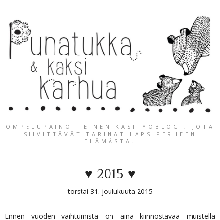
OMPELUPAINOTTEINEN KÄSITYÖBLOGI, JOTA
SIIVITTÄVÄT TARINAT LAPSIPERHEEN
ELÄMÄSTÄ.
♥ 2015 ♥
torstai 31. joulukuuta 2015
Ennen vuoden vaihtumista on aina kiinnostavaa muistella