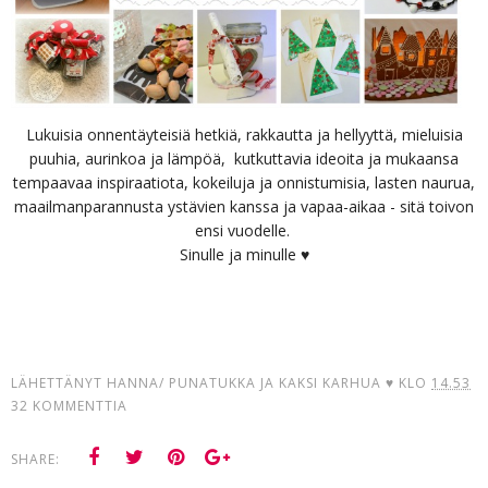
Lukuisia onnentäyteisiä hetkiä, rakkautta ja hellyyttä, mieluisia
puuhia, aurinkoa ja lämpöä, kutkuttavia ideoita ja mukaansa
tempaavaa inspiraatiota, kokeiluja ja onnistumisia, lasten naurua,
maailmanparannusta ystävien kanssa ja vapaa-aikaa - sitä toivon
ensi vuodelle.
Sinulle ja minulle ♥
LÄHETTÄNYT
HANNA/ PUNATUKKA JA KAKSI KARHUA ♥
KLO
14.53
32 KOMMENTTIA
SHARE: