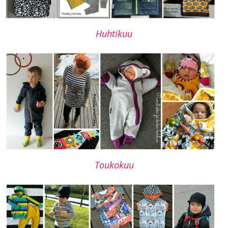
Huhtikuu
Toukokuu