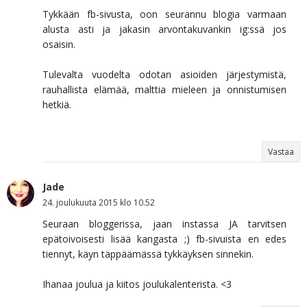
Tykkään fb-sivusta, oon seurannu blogia varmaan
alusta asti ja jakasin arvontakuvankin ig:ssä jos
osaisin.
Tulevalta vuodelta odotan asioiden järjestymistä,
rauhallista elämää, malttia mieleen ja onnistumisen
hetkiä.
Vastaa
Jade
24. joulukuuta 2015 klo 10.52
Seuraan bloggerissa, jaan instassa JA tarvitsen
epätoivoisesti lisää kangasta ;) fb-sivuista en edes
tiennyt, käyn täppäämässä tykkäyksen sinnekin.
Ihanaa joulua ja kiitos joulukalenterista. <3