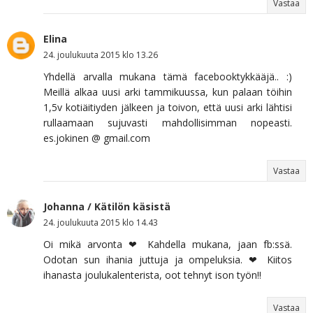
Vastaa
Elina
24. joulukuuta 2015 klo 13.26
Yhdellä arvalla mukana tämä facebooktykkääjä.. :)
Meillä alkaa uusi arki tammikuussa, kun palaan töihin
1,5v kotiäitiyden jälkeen ja toivon, että uusi arki lähtisi
rullaamaan sujuvasti mahdollisimman nopeasti.
es.jokinen @ gmail.com
Vastaa
Johanna / Kätilön käsistä
24. joulukuuta 2015 klo 14.43
Oi mikä arvonta ❤ Kahdella mukana, jaan fb:ssä.
Odotan sun ihania juttuja ja ompeluksia. ❤ Kiitos
ihanasta joulukalenterista, oot tehnyt ison työn!!
Vastaa