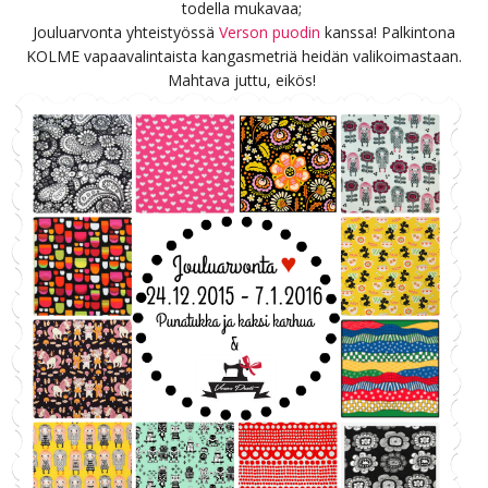
todella mukavaa;
Jouluarvonta yhteistyössä
Verson puodin
kanssa! Palkintona
KOLME vapaavalintaista kangasmetriä heidän valikoimastaan.
Mahtava juttu, eikös!