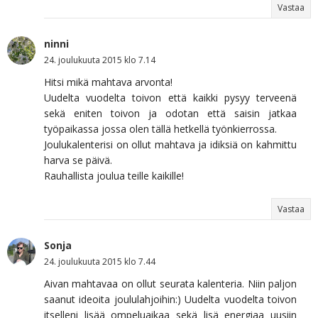
Vastaa
ninni
24. joulukuuta 2015 klo 7.14
Hitsi mikä mahtava arvonta!
Uudelta vuodelta toivon että kaikki pysyy terveenä
sekä eniten toivon ja odotan että saisin jatkaa
työpaikassa jossa olen tällä hetkellä työnkierrossa.
Joulukalenterisi on ollut mahtava ja idiksiä on kahmittu
harva se päivä.
Rauhallista joulua teille kaikille!
Vastaa
Sonja
24. joulukuuta 2015 klo 7.44
Aivan mahtavaa on ollut seurata kalenteria. Niin paljon
saanut ideoita joululahjoihin:) Uudelta vuodelta toivon
itselleni lisää ompeluaikaa sekä lisä energiaa uusiin