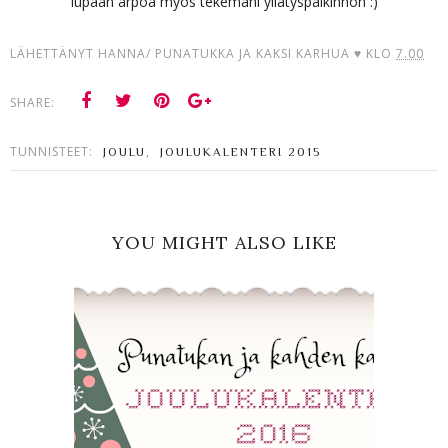
lupaan arpoa myös tekemäni yllätyspalkinnon :)
LÄHETTÄNYT
HANNA/ PUNATUKKA JA KAKSI KARHUA ♥
KLO
7.00
SHARE:
TUNNISTEET:
,
JOULU
JOULUKALENTERI 2015
YOU MIGHT ALSO LIKE