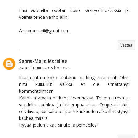
Ensi vuodelta odotan uusia käsityöinnostuksia ja
voimia tehdä vanhojakin.
Annairamanii@gmail.com
Vastaa
Sanne-Maija Morelius
24. joulukuuta 2015 klo 13.23
Ihania juttua koko joulukuu on blogissasi ollut. Olen
niitä kuikuillut vaikka en ole ennättänyt
kommentoimaan.
Kahdella arvalla mukana arvonnassa. Toivon tulevalta
vuodelta aurinkoa ja iloisempaa aikaa. Ompeluaikakin
olisi kivaa, kankaita on parin kuukauden aika ilmestynyt
kauhea määrä.
Hyvää joulun aikaa sinulle ja perheellesi.