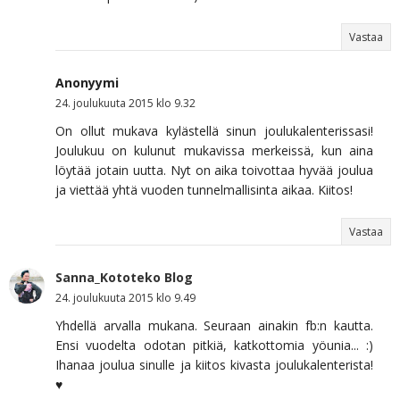
Vastaa
Anonyymi
24. joulukuuta 2015 klo 9.32
On ollut mukava kylästellä sinun joulukalenterissasi!
Joulukuu on kulunut mukavissa merkeissä, kun aina
löytää jotain uutta. Nyt on aika toivottaa hyvää joulua
ja viettää yhtä vuoden tunnelmallisinta aikaa. Kiitos!
Vastaa
Sanna_Kototeko Blog
24. joulukuuta 2015 klo 9.49
Yhdellä arvalla mukana. Seuraan ainakin fb:n kautta.
Ensi vuodelta odotan pitkiä, katkottomia yöunia... :)
Ihanaa joulua sinulle ja kiitos kivasta joulukalenterista!
♥