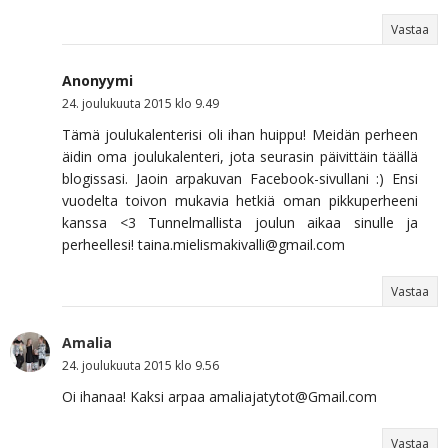
Vastaa
Anonyymi
24. joulukuuta 2015 klo 9.49
Tämä joulukalenterisi oli ihan huippu! Meidän perheen
äidin oma joulukalenteri, jota seurasin päivittäin täällä
blogissasi. Jaoin arpakuvan Facebook-sivullani :) Ensi
vuodelta toivon mukavia hetkiä oman pikkuperheeni
kanssa <3 Tunnelmallista joulun aikaa sinulle ja
perheellesi! taina.mielismakivalli@gmail.com
Vastaa
Amalia
24. joulukuuta 2015 klo 9.56
Oi ihanaa! Kaksi arpaa amaliajatytot@Gmail.com
Vastaa