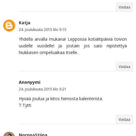
Vastaa
Katja
24. joulukuuta 2015 klo 9.15
Yhdellä arvalla mukana! Leppoisia kotiäitipäiviä toivon
uudelle vuodelle! Ja jostain jos saisi nipistettyä
hiukkasen ompeluaikaa itselle..
Vastaa
Anonyymi
24. joulukuuta 2015 klo 9.21
Hyvää joulua ja kitos hienosta kalenterista.
T:Tytti
Vastaa
NorppaStiina