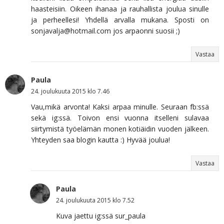
haasteisiin. Oikeen ihanaa ja rauhallista joulua sinulle
ja perheellesi! Yhdellä arvalla mukana. Sposti on
sonjavalja@hotmail.com jos arpaonni suosii ;)
Vastaa
Paula
24. joulukuuta 2015 klo 7.46
Vau,mikä arvonta! Kaksi arpaa minulle. Seuraan fb:ssä
sekä ig:ssä. Toivon ensi vuonna itselleni sulavaa
siirtymistä työelämän monen kotiäidin vuoden jälkeen.
Yhteyden saa blogin kautta :) Hyvää joulua!
Vastaa
Paula
24. joulukuuta 2015 klo 7.52
Kuva jaettu ig:ssä sur_paula