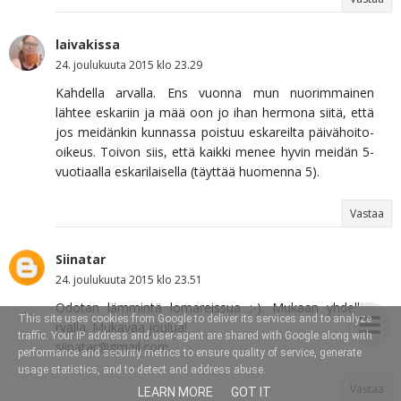
laivakissa
24. joulukuuta 2015 klo 23.29
Kahdella arvalla. Ens vuonna mun nuorimmainen
lähtee eskariin ja mää oon jo ihan hermona siitä, että
jos meidänkin kunnassa poistuu eskareilta päivähoito-
oikeus. Toivon siis, että kaikki menee hyvin meidän 5-
vuotiaalla eskarilaisella (täyttää huomenna 5).
Vastaa
Siinatar
24. joulukuuta 2015 klo 23.51
Odotan lämmintä lomareissua ;-). Mukaan yhdelläa
This site uses cookies from Google to deliver its services and to analyze
rvalla. Mukavaa joulua!
traffic. Your IP address and user-agent are shared with Google along with
siinatar@gmail.com
performance and security metrics to ensure quality of service, generate
usage statistics, and to detect and address abuse.
Vastaa
LEARN MORE
GOT IT