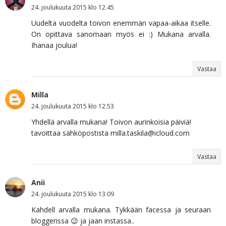
24. joulukuuta 2015 klo 12.45
Uudelta vuodelta toivon enemmän vapaa-aikaa itselle.
On opittava sanomaan myös ei :) Mukana arvalla.
Ihanaa joulua!
Vastaa
Milla
24. joulukuuta 2015 klo 12.53
Yhdellä arvalla mukana! Toivon aurinkoisia päiviä!
tavoittaa sähköpostista milla.taskila@icloud.com
Vastaa
Anii
24. joulukuuta 2015 klo 13.09
Kahdell arvalla mukana. Tykkään facessa ja seuraan
bloggerissa 😉 ja jaan instassa..