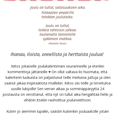
Joulu on tullut,
salaisuuksien aika.
Ystävysten ympärille
tehdään joulutaika.
Joulu on tullut,
leikkiä tahtoisin jatkaa:
laulamalla lämmitellä
sydämien matkaa.
-Hannele Huovi-
Ihanaa, iloista, onnellista ja herttaista joulua!
Kiitos jokaiselle joulukalenteriani seuranneelle ja etenkin
kommentteja jättäneille ♥ On ollut valtava ilo huomata, että
kalenterin luukuista on paljastunut teille mieluisia juttuja ja olen
saanut jakaa inspiraatiota muillekin. Kiitos siis teille ja tervetuloa
uusille lukijoille! Sen verran aikaa ja sorminäppäryyttä 24
postausta on verottanut, että nyt on tullut aika hengähtää hetki ja
vihdoin itsekin rauhoittua joulunviettoon.
Kuten jo aiemmin lupailin, säästin kuitenkin jouluaatolle jotain