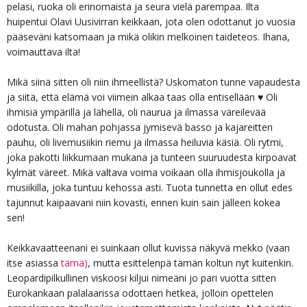
pelasi, ruoka oli erinomaista ja seura vielä parempaa. Ilta
huipentui Olavi Uusivirran keikkaan, jota olen odottanut jo vuosia
pääseväni katsomaan ja mikä olikin melkoinen taideteos. Ihana,
voimauttava ilta!
Mikä siinä sitten oli niin ihmeellistä? Uskomaton tunne vapaudesta
ja siitä, että elämä voi viimein alkaa taas olla entisellään ♥ Oli
ihmisiä ympärillä ja lähellä, oli naurua ja ilmassa väreilevää
odotusta. Oli mahan pohjassa jymisevä basso ja kajareitten
pauhu, oli livemusiikin riemu ja ilmassa heiluvia käsiä. Oli rytmi,
joka pakotti liikkumaan mukana ja tunteen suuruudesta kirpoavat
kylmät väreet. Mikä valtava voima voikaan olla ihmisjoukolla ja
musiikilla, joka tuntuu kehossa asti. Tuota tunnetta en ollut edes
tajunnut kaipaavani niin kovasti, ennen kuin sain jälleen kokea
sen!
Keikkavaatteenani ei suinkaan ollut kuvissa näkyvä mekko (vaan
itse asiassa
tämä)
, mutta esittelenpä tämän koltun nyt kuitenkin.
Leopardipilkullinen viskoosi kiljui nimeäni jo pari vuotta sitten
Eurokankaan palalaarissa odottaen hetkeä, jolloin opettelen