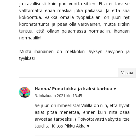
ja tavallisesti kuin pari vuotta sitten. Että ei tarvitse
välttämättä enää maskia joka paikassa. Ja että saa
kokoontua. Vaikka omalla työpaikallani on juuri nyt
koronatartunta ja pitää olla varovainen, mutta siltikin
tuntuu, että ollaan palaamassa normaaliin. Ihanaan
normaaliin!
Mutta ihanainen on mekkokin. Syksyn sävyinen ja
tyylikäs!
Vastaa
Hanna/ Punatukka ja kaksi karhua ♥
9. lokakuuta 2021 klo 13.45
Se juuri on ihmeellistä! Välillä on niin, että hyvät
asiat pitää menettää, ennen kuin niitä osaa
arvostaa tarpeeksi ;) Toivottavasti vältyitte itse
taudilta! Kiitos Pikku Akka ♥