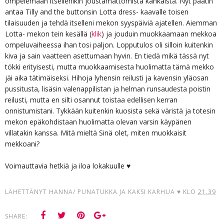
ompelemaan itsellenikin joustamattomista kankaista. Nyt päätin
antaa Tilly and the buttonsin Lotta dress- kaavalle toisen
tilaisuuden ja tehdä itselleni mekon syyspäiviä ajatellen. Aiemman
Lotta- mekon tein kesällä (
klik
) ja jouduin muokkaamaan mekkoa
ompeluvaiheessa ihan tosi paljon. Lopputulos oli silloin kuitenkin
kiva ja sain vaatteen asettumaan hyvin. En tiedä mikä tässä nyt
tökki erityisesti, mutta muokkaamisesta huolimatta tämä mekko
jäi aika tätimäiseksi. Hihoja lyhensin reilusti ja kavensin yläosan
pussitusta, lisäsin valenappilistan ja helman runsaudesta poistin
reilusti, mutta en silti osannut toistaa edellisen kerran
onnistumistani. Tykkään kuitenkin kuosista sekä väristä ja totesin
mekon epäkohdistaan huolimatta olevan varsin käypänen
villatakin kanssa. Mitä mieltä Sinä olet, miten muokkaisit
mekkoani?
Voimauttavia hetkiä ja iloa lokakuulle ♥
LÄHETTÄNYT
HANNA/ PUNATUKKA JA KAKSI KARHUA ♥
KLO
21.39
SHARE: