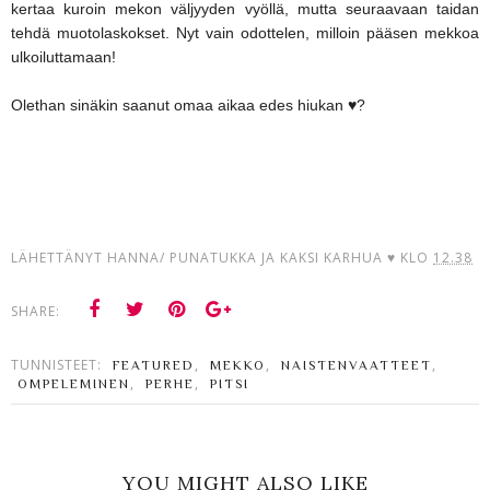
kertaa kuroin mekon väljyyden vyöllä, mutta seuraavaan taidan
tehdä muotolaskokset. Nyt vain odottelen, milloin pääsen mekkoa
ulkoiluttamaan!
Olethan sinäkin saanut omaa aikaa edes hiukan ♥?
LÄHETTÄNYT
HANNA/ PUNATUKKA JA KAKSI KARHUA ♥
KLO
12.38
SHARE:
TUNNISTEET:
,
,
,
FEATURED
MEKKO
NAISTENVAATTEET
,
,
OMPELEMINEN
PERHE
PITSI
YOU MIGHT ALSO LIKE