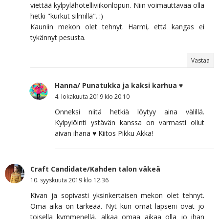
viettää kylpylähotelliviikonlopun. Niin voimauttavaa olla
hetki "kurkut silmillä". :)
Kauniin mekon olet tehnyt. Harmi, että kangas ei
tykännyt pesusta.
Vastaa
Hanna/ Punatukka ja kaksi karhua ♥
4. lokakuuta 2019 klo 20.10
Onneksi niitä hetkiä löytyy aina välillä.
Kylpylöinti ystävän kanssa on varmasti ollut
aivan ihana ♥ Kiitos Pikku Akka!
Craft Candidate/Kahden talon väkeä
10. syyskuuta 2019 klo 12.36
Kivan ja sopivasti yksinkertaisen mekon olet tehnyt.
Oma aika on tärkeää. Nyt kun omat lapseni ovat jo
toisella kymmenellä, alkaa omaa aikaa olla jo ihan