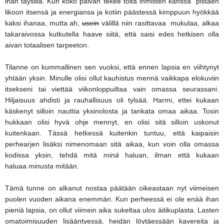
ihan täysillä. Kun koko päivän tekee töitä ihmisten kanssa pistäen
likoon itsensä ja energiansa ja kotiin päästessä kimppuun hyökkää
kaksi ihanaa, mutta ah,
usein
välillä niin rasittavaa mukulaa, alkaa
takaraivossa kutkutella haave siitä, että saisi edes hetkisen olla
aivan totaalisen tarpeeton.
Tilanne on kummallinen sen vuoksi, että ennen lapsia en viihtynyt
yhtään yksin. Minulle olisi ollut kauhistus mennä vaikkapa elokuviin
itsekseni tai viettää viikonloppuiltaa vain omassa seurassani.
Hiljaisuus ahdisti ja rauhallisuus oli tylsää. Harmi, ettei kukaan
käskenyt silloin nauttia yksinolosta ja tankata omaa aikaa. Tosin
hukkaan olisi hyvä ohje mennyt, en olisi sitä silloin uskonut
kuitenkaan. Tässä hetkessä kuitenkin tuntuu, että kaipaisin
perhearjen lisäksi nimenomaan sitä aikaa, kun voin olla omassa
kodissa yksin, tehdä mitä
minä
haluan, ilman että kukaan
haluaa
minusta
mitään.
Tämä tunne on alkanut nostaa päätään oikeastaan nyt viimeisen
puolen vuoden aikana enemmän. Kun perheessä ei ole enää ihan
pieniä lapsia, on ollut viimein aika sukeltaa ulos äitikuplasta. Lasten
omatoimisuuden lisääntyessä, heidän löytäessään kavereita ja