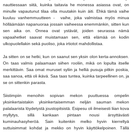
nauttiessaan siitä, kuinka taitavia he monessa asiassa ovat, on
minulle vapautunut tilaa olla muutakin kuin äiti. Ehkä tämä vaihe
kuuluu vanhemmuutteen - vaihe, joka valmistaa myös minua
hölläämään napanuoraa jossain vaiheessa enemmänkin, sitten kun
sen aika on. Onnea ovat ystävät, joiden seurassa nämä
vapaahetket saavat muistamaan sen, että elämää on kodin
ulkopuolellakin sekä puoliso, joka irtiotot mahdollistaa.
Ja sitten on se hetki, kun on saanut sen yksin olon kerta-annoksen.
On taas valmis palaamaan siihen rooliin, mikä on lopulta itselle
merkittävin. Saa omat muruset syliin ja helliä pusuja pitkin poskia,
saa sanoa, että oli ikävä. Saa taas tuntea, kuinka tarpeellinen on, ja
se on sittenkin parasta.
Siistimpiin menoihin sopivan mekon puuttuessa ompelin
yksinkertaistakin yksinkertaisemman neljän sauman mekon
palalaarista löydetystä joustopitsistä. Esipesu oli ilmeisesti liian kova
myllytys, sillä kankaan pintaan nousi ärsyttävästi
kuminauhasyheröä. Sain kuitenkin melko hyvin kierreltyä
suttuisimmat kohdat ja mekko on hyvin käyttökelpoinen. Tällä