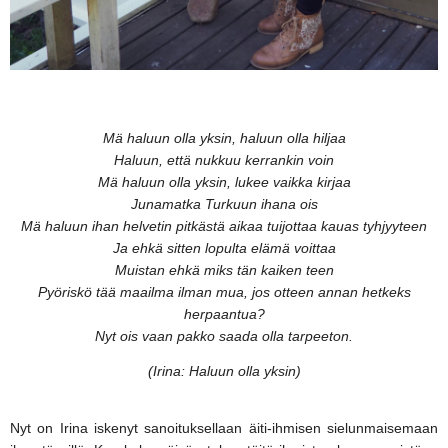
Mä haluun olla yksin, h
aluun olla hiljaa
Haluun, että nukkuu kerrankin voin
Mä haluun olla yksin, l
ukee vaikka kirjaa
Junamatka Turkuun ihana ois
Mä haluun ihan helvetin pitkästä aikaa tuijottaa kauas tyhjyyteen
Ja ehkä sitten lopulta elämä voittaa
Muistan ehkä miks tän kaiken teen
Pyöriskö tää maailma ilman mua, jos otteen annan hetkeks
herpaantua?
Nyt ois vaan pakko saada olla tarpeeton.
(Irina: Haluun olla yksin)
Nyt on Irina iskenyt sanoituksellaan äiti-ihmisen sielunmaisemaan