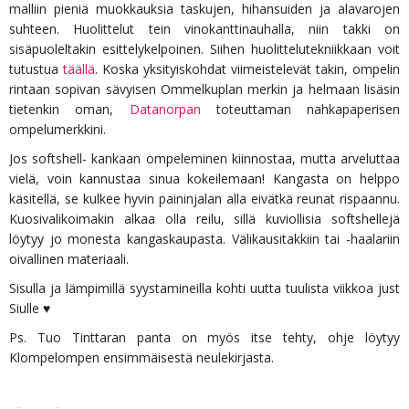
malliin pieniä muokkauksia taskujen, hihansuiden ja alavarojen
suhteen. Huolittelut tein vinokanttinauhalla, niin takki on
sisäpuoleltakin esittelykelpoinen. Siihen huolittelutekniikkaan voit
tutustua
täällä
. Koska yksityiskohdat viimeistelevät takin, ompelin
rintaan sopivan sävyisen Ommelkuplan merkin ja helmaan lisäsin
tietenkin oman,
Datanorpan
toteuttaman nahkapaperisen
ompelumerkkini.
Jos softshell- kankaan ompeleminen kiinnostaa, mutta arveluttaa
vielä, voin kannustaa sinua kokeilemaan! Kangasta on helppo
käsitellä, se kulkee hyvin paininjalan alla eivätkä reunat rispaannu.
Kuosivalikoimakin alkaa olla reilu, sillä kuviollisia softshellejä
löytyy jo monesta kangaskaupasta. Välikausitakkiin tai -haalariin
oivallinen materiaali.
Sisulla ja lämpimillä syystamineilla kohti uutta tuulista viikkoa just
Siulle ♥
Ps. Tuo Tinttaran panta on myös itse tehty, ohje löytyy
Klompelompen ensimmäisestä neulekirjasta.