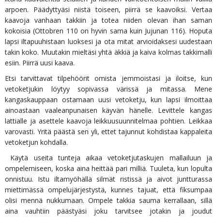
arpoen. Päädyttyäsi niistä toiseen, piirrä se kaavoiksi. Vertaa
kaavoja vanhaan takkiin ja totea niiden olevan ihan saman
kokoisia (Ottobren 110 on hyvin sama kuin Jujunan 116). Hoputa
lapsi iltapuuhistaan luoksesi ja ota mitat arvioidaksesi uudestaan
takin koko. Muutakin mieltäsi yhtä äkkiä ja kaiva kolmas takkimalli
esiin. Piirrä uusi kaava.
Etsi tarvittavat tilpehöörit omista jemmoistasi ja iloitse, kun
vetoketjukin löytyy sopivassa värissä ja mitassa. Mene
kangaskauppaan ostamaan uusi vetoketju, kun lapsi ilmoittaa
ainoastaan vaaleanpunaisen käyvän hänelle. Levittele kangas
lattialle ja asettele kaavoja leikkuusuunnitelmaa pohtien. Leikkaa
varovasti. Yritä päästä sen yli, ettet tajunnut kohdistaa kappaleita
vetoketjun kohdalla.
Käytä useita tunteja aikaa vetoketjutaskujen mallailuun ja
ompelemiseen, koska aina heittää pari milliä. Tuuleta, kun lopulta
onnistuu. Istu iltamyöhällä silmät ristissä ja aivot juntturassa
miettimässä ompelujärjestystä, kunnes tajuat, että fiksumpaa
olisi mennä nukkumaan. Ompele takkia sauma kerrallaan, sillä
aina vauhtiin päästyäsi joku tarvitsee jotakin ja joudut