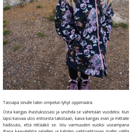
Tässäpä sinulle takin ompelun lyhyt oppimäärä.
Osta kangas ihastuksissasi ja unohda se vähintään vuodeksi. Kun
lapsi kasvaa ulos entisestä takistaan, kaiva kangas esiin ja mittaile
hädissäsi, että riittääkö se. Istu varmuuden vuoksi useampana
iltana kaavalehtiä selaillen ja kahden vaihtoehtoisen mallin välillä