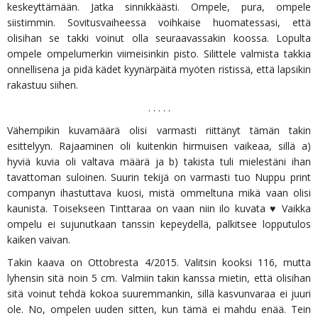
keskeyttämään. Jatka sinnikkäästi. Ompele, pura, ompele
siistimmin. Sovitusvaiheessa voihkaise huomatessasi, että
olisihan se takki voinut olla seuraavassakin koossa. Lopulta
ompele ompelumerkin viimeisinkin pisto. Silittele valmista takkia
onnellisena ja pidä kädet kyynärpäitä myöten ristissä, että lapsikin
rakastuu siihen.
. . . . .
Vähempikin kuvamäärä olisi varmasti riittänyt tämän takin
esittelyyn. Rajaaminen oli kuitenkin hirmuisen vaikeaa, sillä a)
hyviä kuvia oli valtava määrä ja b) takista tuli mielestäni ihan
tavattoman suloinen. Suurin tekijä on varmasti tuo Nuppu print
companyn ihastuttava kuosi, mistä ommeltuna mikä vaan olisi
kaunista. Toisekseen Tinttaraa on vaan niin ilo kuvata ♥ Vaikka
ompelu ei sujunutkaan tanssin kepeydellä, palkitsee lopputulos
kaiken vaivan.
Takin kaava on Ottobresta 4/2015. Valitsin kooksi 116, mutta
lyhensin sitä noin 5 cm. Valmiin takin kanssa mietin, että olisihan
sitä voinut tehdä kokoa suuremmankin, sillä kasvunvaraa ei juuri
ole. No, ompelen uuden sitten, kun tämä ei mahdu enää. Tein