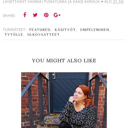
LÄHETTÄNYT
HANNA/ PUNATUKKA JA KAKSI KARHUA ♥
KLO
21.59
SHARE:
TUNNISTEET:
,
,
,
FEATURED
KÄSITYÖT
OMPELEMINEN
,
TYTÖLLE
ULKOVAATTEET
YOU MIGHT ALSO LIKE