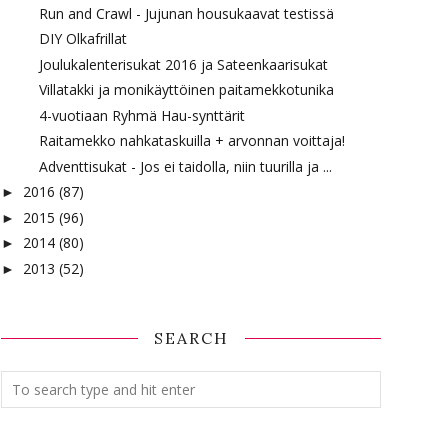
Run and Crawl - Jujunan housukaavat testissä
DIY Olkafrillat
Joulukalenterisukat 2016 ja Sateenkaarisukat
Villatakki ja monikäyttöinen paitamekkotunika
4-vuotiaan Ryhmä Hau-synttärit
Raitamekko nahkataskuilla + arvonnan voittaja!
Adventtisukat - Jos ei taidolla, niin tuurilla ja ...
2016
(87)
►
2015
(96)
►
2014
(80)
►
2013
(52)
►
SEARCH