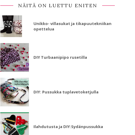
NÄITÄ ON LUETTU ENITEN
Unikko- villasukat ja tikapuutekniikan
opettelua
DIY Turbaanipipo rusetilla
DIY: Pussukka tuplavetoketjulla
Ilahdutusta ja DIY:Sydänpussukka