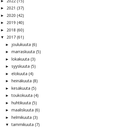
2022
(15)
►
2021
(37)
►
2020
(42)
►
2019
(40)
►
2018
(60)
►
2017
(61)
▼
joulukuuta
(6)
►
marraskuuta
(5)
►
lokakuuta
(3)
►
syyskuuta
(5)
►
elokuuta
(4)
►
heinäkuuta
(8)
►
kesäkuuta
(5)
►
toukokuuta
(4)
►
huhtikuuta
(5)
►
maaliskuuta
(6)
►
helmikuuta
(3)
►
tammikuuta
(7)
▼