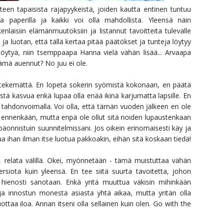
een tapaisista rajapyykeistä, joiden kautta entinen tuntuu
a paperilla ja kaikki voi olla mahdollista. Yleensä näin
kenlaisiin elämänmuutoksiin ja listannut tavoitteita tulevalle
ja luotan, että tällä kertaa pitää päätökset ja tunteja löytyy
ytyä, niin tsemppaapa Hanna vielä vähän lisää... Arvaapa
lämä auennut? No juu ei ole.
et tekemättä. En lopeta sokerin syömistä kokonaan, en päätä
istä kasvua enkä lupaa olla enää ikinä karjumatta lapsille. En
 tahdonvoimalla. Voi olla, että tämän vuoden jälkeen en ole
n ennenkään, mutta enpä ole ollut sitä noiden lupaustenkaan
epäonnistuin suunnitelmissani. Jos oikein erinomaisesti käy ja
ua ihan ilman itse luotua pakkoakin, eihän sitä koskaan tiedä!
elata välillä. Okei, myönnetään - tämä muistuttaa vähän
rsiota kuin yleensä. En tee siitä suurta tavoitetta, johon
n hienosti sanotaan. Enkä yritä muuttua väkisin mihinkään
 ja innostun monesta asiasta yhtä aikaa, mutta yritän olla
ottaa iloa. Annan itseni olla sellainen kuin olen. Go with the