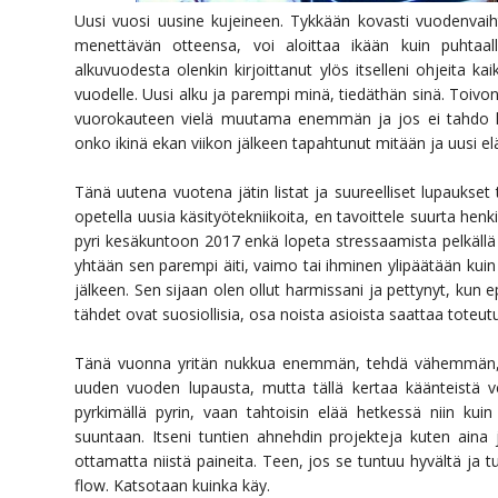
Uusi vuosi uusine kujeineen. Tykkään kovasti vuodenvaiht
menettävän otteensa, voi aloittaa ikään kuin puhtaall
alkuvuodesta olenkin kirjoittanut ylös itselleni ohjeita kai
vuodelle. Uusi alku ja parempi minä, tiedäthän sinä. Toivon 
vuorokauteen vielä muutama enemmän ja jos ei tahdo lö
onko ikinä ekan viikon jälkeen tapahtunut mitään ja uusi e
Tänä uutena vuotena jätin listat ja suureelliset lupauks
opetella uusia käsityötekniikoita, en tavoittele suurta henk
pyri kesäkuntoon 2017 enkä lopeta stressaamista pelkällä
yhtään sen parempi äiti, vaimo tai ihminen ylipäätään kui
jälkeen. Sen sijaan olen ollut harmissani ja pettynyt, kun 
tähdet ovat suosiollisia, osa noista asioista saattaa toteut
Tänä vuonna yritän nukkua enemmän, tehdä vähemmän, r
uuden vuoden lupausta, mutta tällä kertaa käänteistä ve
pyrkimällä pyrin, vaan tahtoisin elää hetkessä niin kui
suuntaan. Itseni tuntien ahnehdin projekteja kuten aina
ottamatta niistä paineita. Teen, jos se tuntuu hyvältä ja tu
flow. Katsotaan kuinka käy.