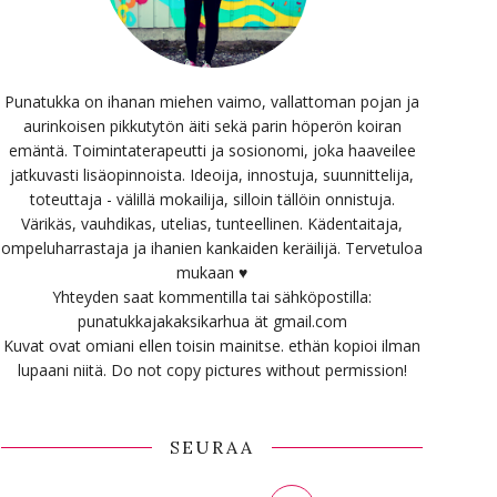
Punatukka on ihanan miehen vaimo, vallattoman pojan ja
aurinkoisen pikkutytön äiti sekä parin höperön koiran
emäntä. Toimintaterapeutti ja sosionomi, joka haaveilee
jatkuvasti lisäopinnoista. Ideoija, innostuja, suunnittelija,
toteuttaja - välillä mokailija, silloin tällöin onnistuja.
Värikäs, vauhdikas, utelias, tunteellinen. Kädentaitaja,
ompeluharrastaja ja ihanien kankaiden keräilijä. Tervetuloa
mukaan ♥
Yhteyden saat kommentilla tai sähköpostilla:
punatukkajakaksikarhua ät gmail.com
Kuvat ovat omiani ellen toisin mainitse. ethän kopioi ilman
lupaani niitä. Do not copy pictures without permission!
SEURAA