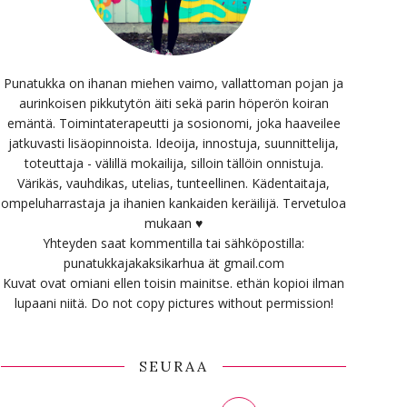
Punatukka on ihanan miehen vaimo, vallattoman pojan ja
aurinkoisen pikkutytön äiti sekä parin höperön koiran
emäntä. Toimintaterapeutti ja sosionomi, joka haaveilee
jatkuvasti lisäopinnoista. Ideoija, innostuja, suunnittelija,
toteuttaja - välillä mokailija, silloin tällöin onnistuja.
Värikäs, vauhdikas, utelias, tunteellinen. Kädentaitaja,
ompeluharrastaja ja ihanien kankaiden keräilijä. Tervetuloa
mukaan ♥
Yhteyden saat kommentilla tai sähköpostilla:
punatukkajakaksikarhua ät gmail.com
Kuvat ovat omiani ellen toisin mainitse. ethän kopioi ilman
lupaani niitä. Do not copy pictures without permission!
SEURAA