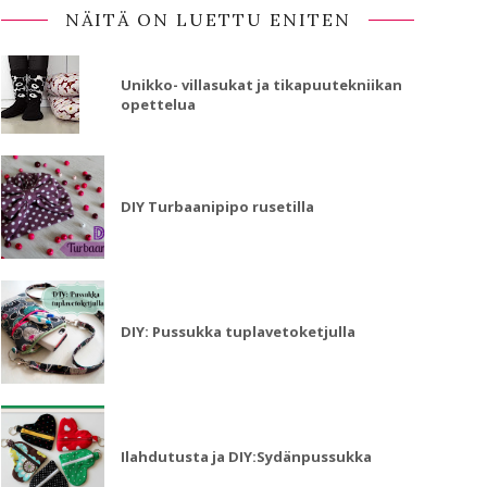
NÄITÄ ON LUETTU ENITEN
Unikko- villasukat ja tikapuutekniikan
opettelua
DIY Turbaanipipo rusetilla
DIY: Pussukka tuplavetoketjulla
Ilahdutusta ja DIY:Sydänpussukka