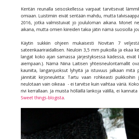
Kentän reunalla seisoskellessa varpaat tarvitsevat lämmi
omiaan. Luistimiin eivät sentään mahdu, mutta talvisaappai
2016, jotka valmistuivat jo joululoman aikana. Monet ne
aikana, mutta omien kiireiden takia jätin nämä suosiolla 
Käytin sukkiin ohjeen mukaisesti Novitan 7 veljest
sateenkaariraidallisen. Neuloin 3,5 mm puikoilla ja ekaa k
langat koko ajan samassa järjestyksessä kädessä, eivät 
aiempaan.). Nämä Niina Laitisen yhteisneulontamallit ovat 
kauniita, langanjuoksut lyhyitä ja istuvuus jalkaan mitä
jännität kirjoneuletta: Tartu vaan rohkeasti puikkoihi
neulotaan vain oikeaa - ei tarvitse kuin vaihtaa väriä. Kok
rivi kerrallaan. Ja muista hölläillä lankoja välillä, ei kannat
Sweet things-blogista
.