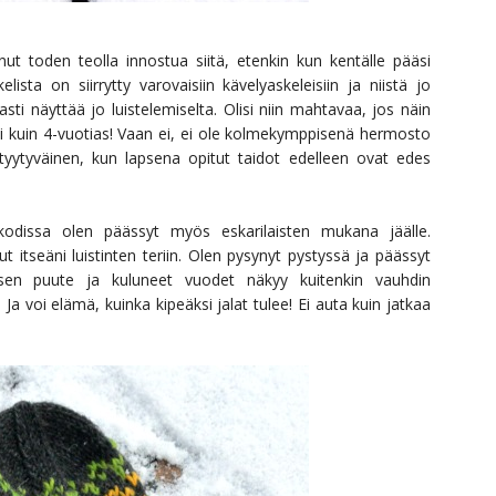
nut toden teolla innostua siitä, etenkin kun kentälle pääsi
ta on siirrytty varovaisiin kävelyaskeleisiin ja niistä jo
asti näyttää jo luistelemiselta. Olisi niin mahtavaa, jos näin
i kuin 4-vuotias! Vaan ei, ei ole kolmekymppisenä hermosto
a tyytyväinen, kun lapsena opitut taidot edelleen ovat edes
väkodissa olen päässyt myös eskarilaisten mukana jäälle.
 itseäni luistinten teriin. Olen pysynyt pystyssä ja päässyt
uksen puute ja kuluneet vuodet näkyy kuitenkin vauhdin
Ja voi elämä, kuinka kipeäksi jalat tulee! Ei auta kuin jatkaa