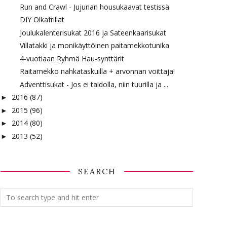
Run and Crawl - Jujunan housukaavat testissä
DIY Olkafrillat
Joulukalenterisukat 2016 ja Sateenkaarisukat
Villatakki ja monikäyttöinen paitamekkotunika
4-vuotiaan Ryhmä Hau-synttärit
Raitamekko nahkataskuilla + arvonnan voittaja!
Adventtisukat - Jos ei taidolla, niin tuurilla ja ...
2016
(87)
►
2015
(96)
►
2014
(80)
►
2013
(52)
►
SEARCH