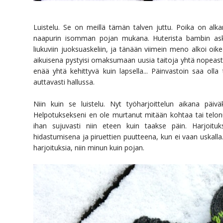
Luistelu. Se on meillä tämän talven juttu. Poika on alka
naapurin isomman pojan mukana. Huterista bambin askelis
liukuviin juoksuaskeliin, ja tänään viimein meno alkoi oike
aikuisena pystyisi omaksumaan uusia taitoja yhtä nopeast
enää yhtä kehittyvä kuin lapsella... Päinvastoin saa oll
auttavasti hallussa.
Niin kuin se luistelu. Nyt työharjoittelun aikana päi
Helpotuksekseni en ole murtanut mitään kohtaa tai telonut
ihan sujuvasti niin eteen kuin taakse päin. Harjoit
hidastumisena ja piruettien puutteena, kun ei vaan uskalla. 
harjoituksia, niin minun kuin pojan.