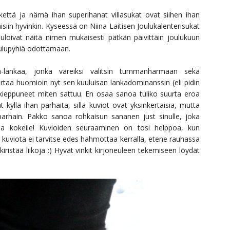
kettä ja nämä ihan superihanat villasukat ovat siihen ihan
siin hyvinkin. Kyseessä on Niina Laitisen Joulukalenterisukat
uloivat näitä nimen mukaisesti pätkän päivittäin joulukuun
joulupyhiä odottamaan.
ä-lankaa, jonka väreiksi valitsin tummanharmaan sekä
ertaa huomioin nyt sen kuuluisan lankadominanssin (eli pidin
kieppuneet miten sattuu. En osaa sanoa tuliko suurta eroa
kyllä ihan parhaita, sillä kuviot ovat yksinkertaisia, mutta
 parhain. Pakko sanoa rohkaisun sananen just sinulle, joka
n ja kokeile! Kuvioiden seuraaminen on tosi helppoa, kun
o kuviota ei tarvitse edes hahmottaa kerralla, etene rauhassa
a kiristää liikoja :) Hyvät vinkit kirjoneuleen tekemiseen löydät