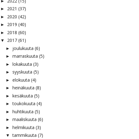
2022
(15)
►
2021
(37)
►
2020
(42)
►
2019
(40)
►
2018
(60)
►
2017
(61)
▼
joulukuuta
(6)
►
marraskuuta
(5)
►
lokakuuta
(3)
►
syyskuuta
(5)
►
elokuuta
(4)
►
heinäkuuta
(8)
►
kesäkuuta
(5)
►
toukokuuta
(4)
►
huhtikuuta
(5)
►
maaliskuuta
(6)
►
helmikuuta
(3)
►
tammikuuta
(7)
▼