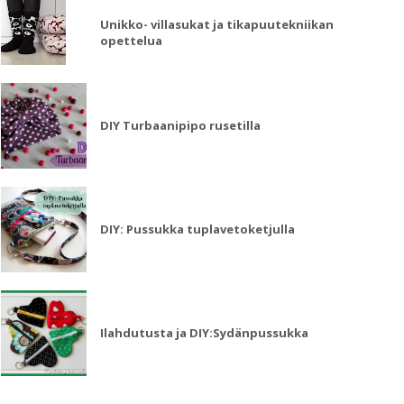
Unikko- villasukat ja tikapuutekniikan
opettelua
DIY Turbaanipipo rusetilla
DIY: Pussukka tuplavetoketjulla
Ilahdutusta ja DIY:Sydänpussukka