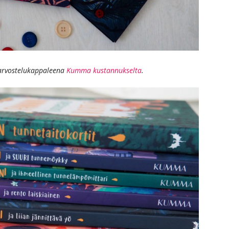
u arvostelukappaleena
Kumma kustannukselta
.