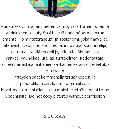
Punatukka on ihanan miehen vaimo, vallattoman pojan ja
aurinkoisen pikkutytön äiti sekä parin höperön koiran
emäntä. Toimintaterapeutti ja sosionomi, joka haaveilee
jatkuvasti lisäopinnoista. Ideoija, innostuja, suunnittelija,
toteuttaja - välillä mokailija, silloin tällöin onnistuja.
Värikäs, vauhdikas, utelias, tunteellinen. Kädentaitaja,
ompeluharrastaja ja ihanien kankaiden keräilijä. Tervetuloa
mukaan ♥
Yhteyden saat kommentilla tai sähköpostilla:
punatukkajakaksikarhua ät gmail.com
Kuvat ovat omiani ellen toisin mainitse. ethän kopioi ilman
lupaani niitä. Do not copy pictures without permission!
SEURAA