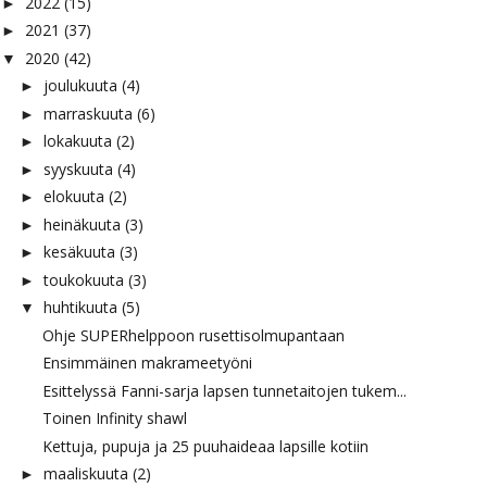
2022
(15)
►
2021
(37)
►
2020
(42)
▼
joulukuuta
(4)
►
marraskuuta
(6)
►
lokakuuta
(2)
►
syyskuuta
(4)
►
elokuuta
(2)
►
heinäkuuta
(3)
►
kesäkuuta
(3)
►
toukokuuta
(3)
►
huhtikuuta
(5)
▼
Ohje SUPERhelppoon rusettisolmupantaan
Ensimmäinen makrameetyöni
Esittelyssä Fanni-sarja lapsen tunnetaitojen tukem...
Toinen Infinity shawl
Kettuja, pupuja ja 25 puuhaideaa lapsille kotiin
maaliskuuta
(2)
►