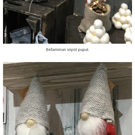
Bellamiinan söpöt puput.