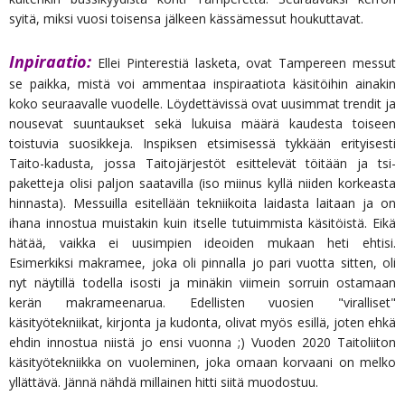
syitä, miksi vuosi toisensa jälkeen kässämessut houkuttavat.
Inpiraatio:
Ellei Pinterestiä lasketa, ovat Tampereen messut
se paikka, mistä voi ammentaa inspiraatiota käsitöihin ainakin
koko seuraavalle vuodelle. Löydettävissä ovat uusimmat trendit ja
nousevat suuntaukset sekä lukuisa määrä kaudesta toiseen
toistuvia suosikkeja. Inspiksen etsimisessä tykkään erityisesti
Taito-kadusta, jossa Taitojärjestöt esittelevät töitään ja tsi-
paketteja olisi paljon saatavilla (iso miinus kyllä niiden korkeasta
hinnasta). Messuilla esitellään tekniikoita laidasta laitaan ja on
ihana innostua muistakin kuin itselle tutuimmista käsitöistä. Eikä
hätää, vaikka ei uusimpien ideoiden mukaan heti ehtisi.
Esimerkiksi makramee, joka oli pinnalla jo pari vuotta sitten, oli
nyt näytillä todella isosti ja minäkin viimein sorruin ostamaan
kerän makrameenarua. Edellisten vuosien "viralliset"
käsityötekniikat, kirjonta ja kudonta, olivat myös esillä, joten ehkä
ehdin innostua niistä jo ensi vuonna ;) Vuoden 2020 Taitoliiton
käsityötekniikka on vuoleminen, joka omaan korvaani on melko
yllättävä. Jännä nähdä millainen hitti siitä muodostuu.