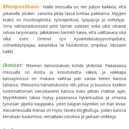
Monipuolisuus:
Näillä messuilla on niin paljon kaikkea, että
jokaiselle jotakin- sanonta pitää tässä kohtaa paikkansa. Myyjien
lisäksi on muotinäytöstä, työnäytöksiä, työpajoja ja esittelyjä.
Oma valmistautumiseni petti tämän suhteen enkä ollut ottanut
selvää tarjonnasta. Jälkikäteen harmitti lukea, että valittavana olisi
ollut esim. Ommel ry:n hyväntekeväisyysompeluita,
solmeilutyöpajaa, askartelua tai hiusdonitsin ompelua. Missasin
kaikki.
Ihmiset:
Yhteinen kiinnostuksen kohde yhdistää. Pääasiassa
messuilla on iloista ja innostunutta väkeä, ja vaikkapa
kassajonossa on mukava vaihtaa pari sanaa kenen kanssa
tahansa. Yhteisestä harrastuksesta riitti juttua jo bussissa itselleni
tuntemattoman vieruskaverin kanssa koko pitkän matkan ajan.
Myyntitiskien takaa löytyy pääasiassa hyväntuulisia ja omasta
työstään ylpeitä kauppiaita, joten kaupan käyntikin on ihan kivaa.
Kässämessuilla ihanaa on myös tavata blogituttuja, joiden kanssa
kerrataan kuulumisia, vertaillaan ostoksia ja jaetaan vinkkejä.