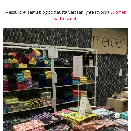
Messulippu saatu blogipostausta vastaan, yhteistyössä
Suomen
Kädentaidot
.