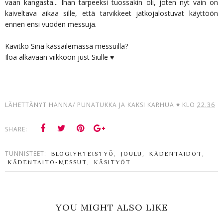
vaan kangasta... Ihan tarpeeksi tuossakin oli, joten nyt vain on
kaiveltava aikaa sille, että tarvikkeet jatkojalostuvat käyttöön
ennen ensi vuoden messuja.
Kävitkö Sinä kässäilemässä messuilla?
Iloa alkavaan viikkoon just Siulle ♥
LÄHETTÄNYT
HANNA/ PUNATUKKA JA KAKSI KARHUA ♥
KLO
22.36
SHARE:
TUNNISTEET:
,
,
,
BLOGIYHTEISTYÖ
JOULU
KÄDENTAIDOT
,
KÄDENTAITO-MESSUT
KÄSITYÖT
YOU MIGHT ALSO LIKE