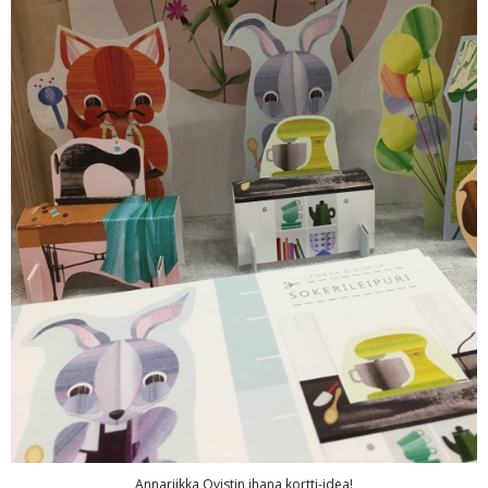
Annariikka Qvistin ihana kortti-idea!