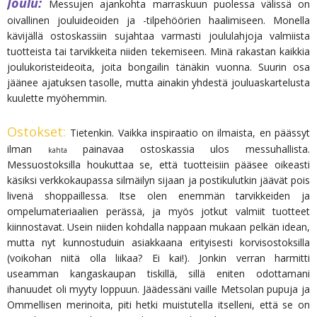
Joulu:
Messujen ajankohta marraskuun puolessa välissä on
oivallinen jouluideoiden ja -tilpehöörien haalimiseen. Monella
kävijällä ostoskassiin sujahtaa varmasti joululahjoja valmiista
tuotteista tai tarvikkeita niiden tekemiseen. Minä rakastan kaikkia
joulukoristeideoita, joita bongailin tänäkin vuonna. Suurin osa
jäänee ajatuksen tasolle, mutta ainakin yhdestä jouluaskartelusta
kuulette myöhemmin.
Ostokset:
Tietenkin. Vaikka inspiraatio on ilmaista, en päässyt
ilman
painavaa ostoskassia ulos messuhallista.
kahta
Messuostoksilla houkuttaa se, että tuotteisiin pääsee oikeasti
käsiksi verkkokaupassa silmäilyn sijaan ja postikulutkin jäävät pois
livenä shoppaillessa. Itse olen enemmän tarvikkeiden ja
ompelumateriaalien perässä, ja myös jotkut valmiit tuotteet
kiinnostavat. Usein niiden kohdalla nappaan mukaan pelkän idean,
mutta nyt kunnostuduin asiakkaana erityisesti korvisostoksilla
(voikohan niitä olla liikaa? Ei kai!). Jonkin verran harmitti
useamman kangaskaupan tiskillä, sillä eniten odottamani
ihanuudet oli myyty loppuun. Jäädessäni vaille Metsolan pupuja ja
Ommellisen merinoita, piti hetki muistutella itselleni, että se on