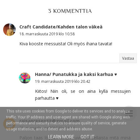
3 KOMMENTTIA
Craft Candidate/Kahden talon väkeä
18. marraskuuta 2019 klo 10.58
Kiva kooste messuista! Oli myös ihana tavata!
Vastaa
Hanna/ Punatukka ja kaksi karhua ♥
19. marraskuuta 2019 klo 20.42
Kiitos! Niin oli, se on aina kyllä messujen
parhautta ♥
This site uses cookies from Google to deliver its services and to analyze
traffic. Your IP address and user-agent are shared with Google along with
raisanreseptit@gmail.com
performance and security metrics to ensure quality of service, generate
21. marraskuuta 2019 klo 14.14
usage statistics, and to detect and address abuse.
LEARN MORE
GOT IT
Paljon taas löydän sinun kuvistasi sellaista mitä minä