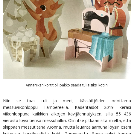
Annariikan kortit oli pakko saada tuliaisiksi kotiin.
Niin se taas tuli ja meni, kässäilijöiden odottama
messuviikonloppu Tampereella. Kädentaidot 2019 keräsi
viikonloppuna kaikkien aikojen kävijäennätyksen, sillä 55 436
vierasta löysi tiensä messuhalliin. Olin itse pitkään sitä mieltä, että
skippaan messut tänä vuonna, mutta lauantaiaamuna löysin itseni
kuitenkin bussikyydistä kohti Tamperetta. Seuraavaksi kerron