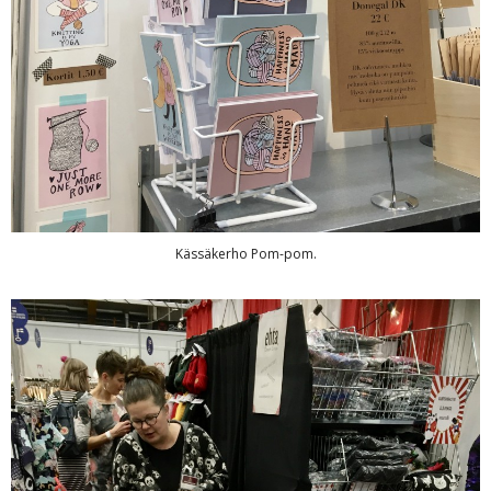
Kässäkerho Pom-pom.