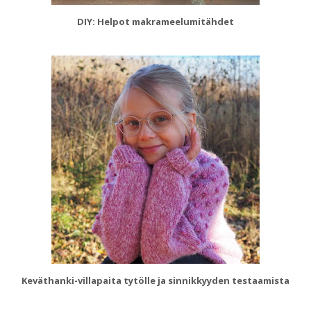
DIY: Helpot makrameelumitähdet
Keväthanki-villapaita tytölle ja sinnikkyyden testaamista