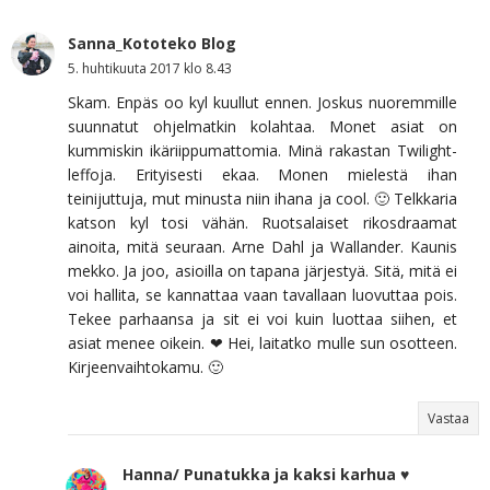
Sanna_Kototeko Blog
5. huhtikuuta 2017 klo 8.43
Skam. Enpäs oo kyl kuullut ennen. Joskus nuoremmille
suunnatut ohjelmatkin kolahtaa. Monet asiat on
kummiskin ikäriippumattomia. Minä rakastan Twilight-
leffoja. Erityisesti ekaa. Monen mielestä ihan
teinijuttuja, mut minusta niin ihana ja cool. 🙂 Telkkaria
katson kyl tosi vähän. Ruotsalaiset rikosdraamat
ainoita, mitä seuraan. Arne Dahl ja Wallander. Kaunis
mekko. Ja joo, asioilla on tapana järjestyä. Sitä, mitä ei
voi hallita, se kannattaa vaan tavallaan luovuttaa pois.
Tekee parhaansa ja sit ei voi kuin luottaa siihen, et
asiat menee oikein. ❤ Hei, laitatko mulle sun osotteen.
Kirjeenvaihtokamu. 🙂
Vastaa
Hanna/ Punatukka ja kaksi karhua ♥