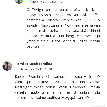
5. huhtikuuta 2017 klo 12.26
Oi Twilight on ihan paras myös, kaikki kirjat
löytyy hyllystä. Kirjat voittaa kyllä leffat
heittämällä, oletko lukenut niitä :) ? Tuo
asioiden "luovuttaminen" on minulle se vaikein
kohta... mutta turha on stressata sitä mihin ei
voi vielä vaikuttaa. Huh, hengittelen syvään ja
yritän relata :D Kiitos Sanna ❤ Laitan viestillä
osoitteen ;)
Terhi / Hupsistarallaa
5. huhtikuuta 2017 klo 10.01
Katsoin Skamin enkä osannut samaistua yhtään :D
Olen just kriittiset 20 vuotta liian vanha.
Nostalgiamielessä voisin jotain Dawson's Creekiä
katsella, mutta tähän en lämmennyt lainkaan. Silti
katsoin kaikki kolme tuottista tylsyyspäissäni xD