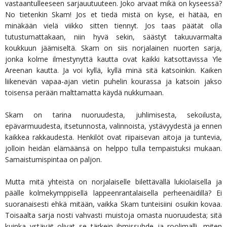
vastaantulleeseen sarjauutuuteen. Joko arvaat mikä on kyseessä?
No tietenkin Skam! Jos et tiedä mistä on kyse, ei hätää, en
minäkään vielä viikko sitten tiennyt. Jos taas päätät olla
tutustumattakaan, niin hyvä sekin, säästyt takuuvarmalta
koukkuun jäämiseltä. Skam on siis norjalainen nuorten sarja,
jonka kolme ilmestynyttä kautta ovat kaikki katsottavissa Yle
Areenan kautta. Ja voi kyllä, kyllä minä sitä katsoinkin. Kaiken
liikenevän vapaa-ajan vietin puhelin kourassa ja katsoin jakso
toisensa perään malttamatta käydä nukkumaan.
Skam on tarina nuoruudesta, juhlimisesta, sekoilusta,
epävarmuudesta, itsetunnosta, valinnoista, ystävyydestä ja ennen
kaikkea rakkaudesta. Henkilöt ovat riipaisevan aitoja ja tuntevia,
jolloin heidän elämäänsä on helppo tulla tempaistuksi mukaan.
Samaistumispintaa on paljon.
Mutta mitä yhteistä on norjalaiselle bilettävällä lukiolaisella ja
päälle kolmekymppisellä lappeenrantalaisella perheenäidillä? Ei
suoranaisesti ehkä mitään, vaikka Skam tunteisiini osuikin kovaa.
Toisaalta sarja nosti vahvasti muistoja omasta nuoruudesta; sitä
kuinka ystävät olivat se tärkein ihmissuhde ja roolimalli, miten