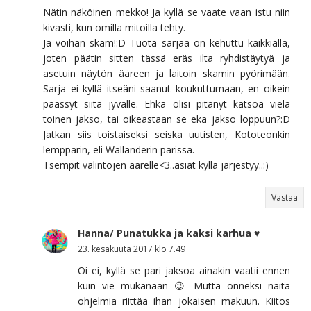
Nätin näköinen mekko! Ja kyllä se vaate vaan istu niin
kivasti, kun omilla mitoilla tehty.
Ja voihan skam!:D Tuota sarjaa on kehuttu kaikkialla,
joten päätin sitten tässä eräs ilta ryhdistäytyä ja
asetuin näytön ääreen ja laitoin skamin pyörimään.
Sarja ei kyllä itseäni saanut koukuttumaan, en oikein
päässyt siitä jyvälle. Ehkä olisi pitänyt katsoa vielä
toinen jakso, tai oikeastaan se eka jakso loppuun?:D
Jatkan siis toistaiseksi seiska uutisten, Kototeonkin
lempparin, eli Wallanderin parissa.
Tsempit valintojen äärelle<3..asiat kyllä järjestyy..:)
Vastaa
Hanna/ Punatukka ja kaksi karhua ♥
23. kesäkuuta 2017 klo 7.49
Oi ei, kyllä se pari jaksoa ainakin vaatii ennen
kuin vie mukanaan 😉 Mutta onneksi näitä
ohjelmia riittää ihan jokaisen makuun. Kiitos