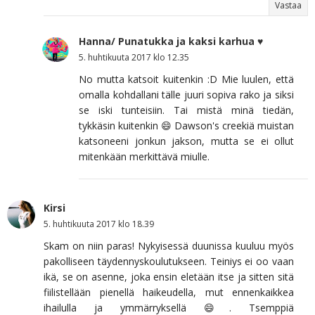
Vastaa
Hanna/ Punatukka ja kaksi karhua ♥
5. huhtikuuta 2017 klo 12.35
No mutta katsoit kuitenkin :D Mie luulen, että
omalla kohdallani tälle juuri sopiva rako ja siksi
se iski tunteisiin. Tai mistä minä tiedän,
tykkäsin kuitenkin 😄 Dawson's creekiä muistan
katsoneeni jonkun jakson, mutta se ei ollut
mitenkään merkittävä miulle.
Kirsi
5. huhtikuuta 2017 klo 18.39
Skam on niin paras! Nykyisessä duunissa kuuluu myös
pakolliseen täydennyskoulutukseen. Teiniys ei oo vaan
ikä, se on asenne, joka ensin eletään itse ja sitten sitä
fiilistellään pienellä haikeudella, mut ennenkaikkea
ihailulla ja ymmärryksellä 😄. Tsemppiä