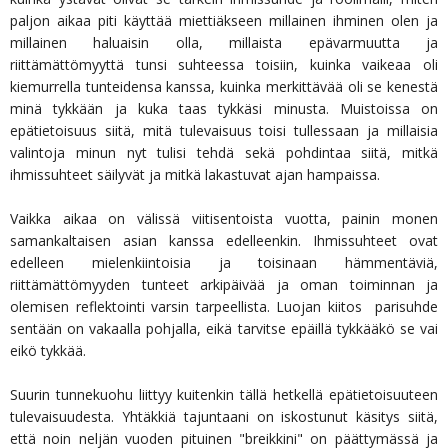
paljon aikaa piti käyttää miettiäkseen millainen ihminen olen ja
millainen haluaisin olla, millaista epävarmuutta ja
riittämättömyyttä tunsi suhteessa toisiin, kuinka vaikeaa oli
kiemurrella tunteidensa kanssa, kuinka merkittävää oli se kenestä
minä tykkään ja kuka taas tykkäsi minusta. Muistoissa on
epätietoisuus siitä, mitä tulevaisuus toisi tullessaan ja millaisia
valintoja minun nyt tulisi tehdä sekä pohdintaa siitä, mitkä
ihmissuhteet säilyvät ja mitkä lakastuvat ajan hampaissa.
Vaikka aikaa on välissä viitisentoista vuotta, painin monen
samankaltaisen asian kanssa edelleenkin. Ihmissuhteet ovat
edelleen mielenkiintoisia ja toisinaan hämmentäviä,
riittämättömyyden tunteet arkipäivää ja oman toiminnan ja
olemisen reflektointi varsin tarpeellista. Luojan kiitos parisuhde
sentään on vakaalla pohjalla, eikä tarvitse epäillä tykkääkö se vai
eikö tykkää.
Suurin tunnekuohu liittyy kuitenkin tällä hetkellä epätietoisuuteen
tulevaisuudesta. Yhtäkkiä tajuntaani on iskostunut käsitys siitä,
että noin neljän vuoden pituinen "breikkini" on päättymässä ja