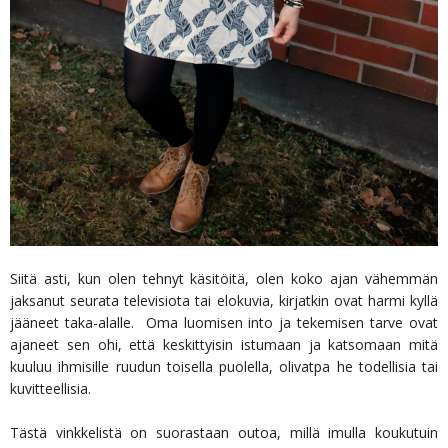
Siitä asti, kun olen tehnyt käsitöitä, olen koko ajan vähemmän
jaksanut seurata televisiota tai elokuvia, kirjatkin ovat harmi kyllä
jääneet taka-alalle. Oma luomisen into ja tekemisen tarve ovat
ajaneet sen ohi, että keskittyisin istumaan ja katsomaan mitä
kuuluu ihmisille ruudun toisella puolella, olivatpa he todellisia tai
kuvitteellisia.
Tästä vinkkelistä on suorastaan outoa, millä imulla koukutuin