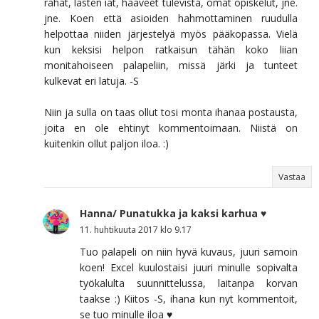
rahat, lasten iät, haaveet tulevista, omat opiskelut, jne.
jne. Koen että asioiden hahmottaminen ruudulla
helpottaa niiden järjestelyä myös pääkopassa. Vielä
kun keksisi helpon ratkaisun tähän koko liian
monitahoiseen palapeliin, missä järki ja tunteet
kulkevat eri latuja. -S
Niin ja sulla on taas ollut tosi monta ihanaa postausta,
joita en ole ehtinyt kommentoimaan. Niistä on
kuitenkin ollut paljon iloa. :)
Vastaa
Hanna/ Punatukka ja kaksi karhua ♥
11. huhtikuuta 2017 klo 9.17
Tuo palapeli on niin hyvä kuvaus, juuri samoin
koen! Excel kuulostaisi juuri minulle sopivalta
työkalulta suunnittelussa, laitanpa korvan
taakse :) Kiitos -S, ihana kun nyt kommentoit,
se tuo minulle iloa ♥