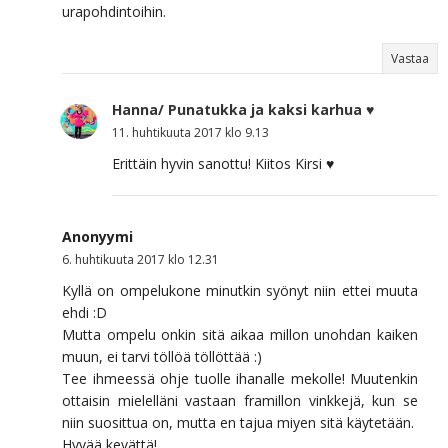
urapohdintoihin.
Vastaa
Hanna/ Punatukka ja kaksi karhua ♥
11. huhtikuuta 2017 klo 9.13
Erittäin hyvin sanottu! Kiitos Kirsi ♥
Anonyymi
6. huhtikuuta 2017 klo 12.31
Kyllä on ompelukone minutkin syönyt niin ettei muuta
ehdi :D
Mutta ompelu onkin sitä aikaa millon unohdan kaiken
muun, ei tarvi töllöä töllöttää :)
Tee ihmeessä ohje tuolle ihanalle mekolle! Muutenkin
ottaisin mielelläni vastaan framillon vinkkejä, kun se
niin suosittua on, mutta en tajua miyen sitä käytetään.
Hyvää kevättä!