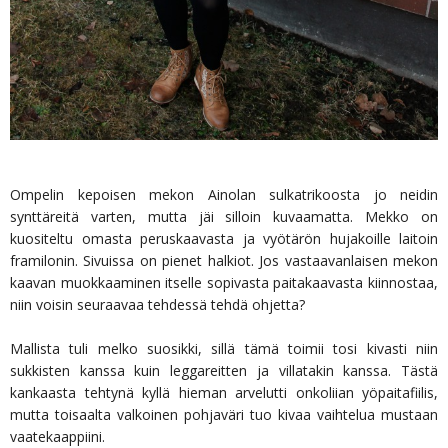
Ompelin kepoisen mekon Ainolan sulkatrikoosta jo neidin
synttäreitä varten, mutta jäi silloin kuvaamatta. Mekko on
kuositeltu omasta peruskaavasta ja vyötärön hujakoille laitoin
framilonin. Sivuissa on pienet halkiot. Jos vastaavanlaisen mekon
kaavan muokkaaminen itselle sopivasta paitakaavasta kiinnostaa,
niin voisin seuraavaa tehdessä tehdä ohjetta?
Mallista tuli melko suosikki, sillä tämä toimii tosi kivasti niin
sukkisten kanssa kuin leggareitten ja villatakin kanssa. Tästä
kankaasta tehtynä kyllä hieman arvelutti onkoliian yöpaitafiilis,
mutta toisaalta valkoinen pohjaväri tuo kivaa vaihtelua mustaan
vaatekaappiini.