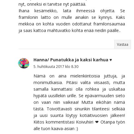
nyt, onneksi ei tarvitse nyt päättää.
Ihana kesämekko, laita ihmeessä ohjetta. Se
framilonin laitto on mulle ainakin se kynnys. Kaks
mekkoa on kohta vuoden odottanut framilonsaumaa
ja saas kattoa mahtuvatko kohta enää neidin päälle..
Vastaa
Hanna/ Punatukka ja kaksi karhua ♥
5. huhtikuuta 2017 klo 8.30
Nämä on aina mielenkiintoisia juttuja, ja
monimutkaisia. Pitäisi valita viisaasti, mutta
samalla kannattaisi olla rohkea ja uskaltaa
hypätä uusillekin urille. Se epävarmuuden sieto
on vaan niin vaikeaa! Mutta eiköhän nämä
tästä. Toivottavasti sinunkin tilanteesi selkiää
ja uusi suunta löytyy kotiäitivuosien jälkeen!
Kiitos kommentistasi Koivuhiiri ❤ Otanpa työn
alle tuon kaava-asian :)