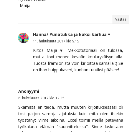
-Maija
Vastaa
Hanna/ Punatukka ja kaksi karhua ♥
11. huhtikuuta 2017 klo 9.15
Kiitos Maija ♥ Mekkotutoriaali on tulossa,
mutta tovi menee kevään koulurykäisyn alla.
Tuosta framilonista voin kirjoittaa samalla :) Se
on ihan huippukaveri, kunhan tutuiksi pääsee!
Anonyymi
6. huhtikuuta 2017 klo 12.35
Skamista en tiedä, mutta muuten kirjoituksessasi oli
tosi paljon samoja ajatuksia kuin mitä olen itsekin
työstänyt viime aikoina. Excel toimii meillä pätevänä
työkaluna elämän "suunnittelussa". Sinne lasketaan