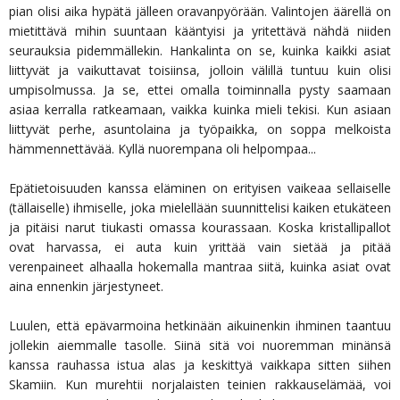
pian olisi aika hypätä jälleen oravanpyörään. Valintojen äärellä on
mietittävä mihin suuntaan kääntyisi ja yritettävä nähdä niiden
seurauksia pidemmällekin. Hankalinta on se, kuinka kaikki asiat
liittyvät ja vaikuttavat toisiinsa, jolloin välillä tuntuu kuin olisi
umpisolmussa. Ja se, ettei omalla toiminnalla pysty saamaan
asiaa kerralla ratkeamaan, vaikka kuinka mieli tekisi. Kun asiaan
liittyvät perhe, asuntolaina ja työpaikka, on soppa melkoista
hämmennettävää. Kyllä nuorempana oli helpompaa...
Epätietoisuuden kanssa eläminen on erityisen vaikeaa sellaiselle
(tällaiselle) ihmiselle, joka mielellään suunnittelisi kaiken etukäteen
ja pitäisi narut tiukasti omassa kourassaan. Koska kristallipallot
ovat harvassa, ei auta kuin yrittää vain sietää ja pitää
verenpaineet alhaalla hokemalla mantraa siitä, kuinka asiat ovat
aina ennenkin järjestyneet.
Luulen, että epävarmoina hetkinään aikuinenkin ihminen taantuu
jollekin aiemmalle tasolle. Siinä sitä voi nuoremman minänsä
kanssa rauhassa istua alas ja keskittyä vaikkapa sitten siihen
Skamiin. Kun murehtii norjalaisten teinien rakkauselämää, voi