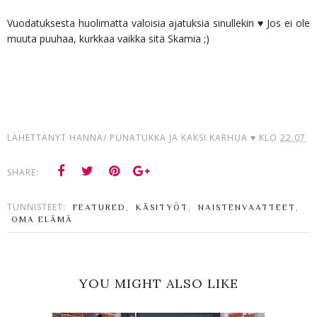
Vuodatuksesta huolimatta valoisia ajatuksia sinullekin ♥ Jos ei ole
muuta puuhaa, kurkkaa vaikka sitä Skamia ;)
LÄHETTÄNYT
HANNA/ PUNATUKKA JA KAKSI KARHUA ♥
KLO
22.07
SHARE:
TUNNISTEET:
,
,
,
FEATURED
KÄSITYÖT
NAISTENVAATTEET
OMA ELÄMÄ
YOU MIGHT ALSO LIKE