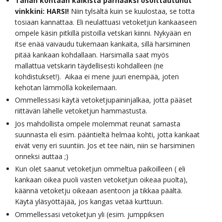
Tähän kohtaan kaikista parhaaksi osoittautunut
vinkkini: HARSI!
Niin tylsältä kuin se kuulostaa, se totta
tosiaan kannattaa. Eli neulattuasi vetoketjun kankaaseen
ompele käsin pitkillä pistoilla vetskari kiinni. Nykyään en
itse enää vaivaudu tukemaan kankaita, sillä harsiminen
pitää kankaan kohdallaan. Harsimalla saat myös
mallattua vetskarin täydellisesti kohdalleen (ne
kohdistukset!). Aikaa ei mene juuri enempää, joten
kehotan lämmöllä kokeilemaan.
Ommellessasi käytä vetoketjupaininjalkaa, jotta pääset
riittävän lähelle vetoketjun hammastusta.
Jos mahdollista ompele molemmat reunat samasta
suunnasta eli esim. pääntieltä helmaa kohti, jotta kankaat
eivät veny eri suuntiin. Jos et tee näin, niin se harsiminen
onneksi auttaa ;)
Kun olet saanut vetoketjun ommeltua paikoilleen ( eli
kankaan oikea puoli vasten vetoketjun oikeaa puolta),
käännä vetoketju oikeaan asentoon ja tikkaa päältä.
Käytä yläsyöttäjää, jos kangas vetää kurttuun.
Ommellessasi vetoketjun yli (esim. jumppiksen