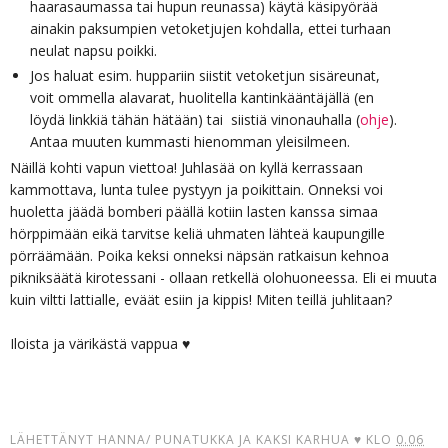
haarasaumassa tai hupun reunassa) käytä käsipyörää
ainakin paksumpien vetoketjujen kohdalla, ettei turhaan
neulat napsu poikki.
Jos haluat esim. huppariin siistit vetoketjun sisäreunat,
voit ommella alavarat, huolitella kantinkääntäjällä (en
löydä linkkiä tähän hätään) tai siistiä vinonauhalla (
ohje
).
Antaa muuten kummasti hienomman yleisilmeen.
Näillä kohti vapun viettoa! Juhlasää on kyllä kerrassaan
kammottava, lunta tulee pystyyn ja poikittain. Onneksi voi
huoletta jäädä bomberi päällä kotiin lasten kanssa simaa
hörppimään eikä tarvitse keliä uhmaten lähteä kaupungille
pörräämään. Poika keksi onneksi näpsän ratkaisun kehnoa
pikniksäätä kirotessani - ollaan retkellä olohuoneessa. Eli ei muuta
kuin viltti lattialle, eväät esiin ja kippis! Miten teillä juhlitaan?
Iloista ja värikästä vappua ♥
LÄHETTÄNYT
HANNA/ PUNATUKKA JA KAKSI KARHUA ♥
KLO
0.06