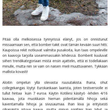
Pitää olla melkoisessa tynnyrissä elänyt, jos on onnistunut
missaamaan sen, että bomber-takit ovat tämän kevään suuri hitti.
Kaupoissa rekit notkuvat valmiita pusakoita, kun taas ompeleville
on kaavoja tarjolla useammassakin lehdessä. Bomberit kuuluvat
siihen trendikategoriaan mistä ensin ajattelin, että ei todellakaan
minulle, mutta niin se vain on naisen mieli muuttuvainen. Tykkään
mallista kovasti!
Aloitin ompelun yllä olevasta ruusutakista. Ihana, ohut
collegekangas löytyi Eurokankaan laarista, joten testiversiolle ei
tullut hintaa kuin 7 euroa. Käytin Kotiliesi käsityö -lehden 4/16
kaavaa, jota muokkasin hieman pidentämällä hihoja sekä
kaventamalla hihoja ja sivusaumaa. Ihan kiva ja erityisesti
olkapäistä istuva kaava, mutta minun päälläni liian lyhyt ja