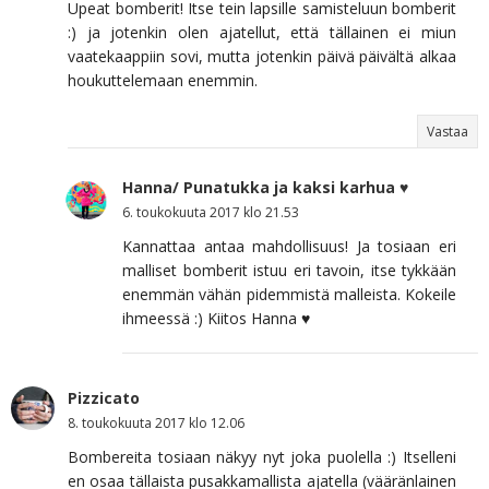
Upeat bomberit! Itse tein lapsille samisteluun bomberit
:) ja jotenkin olen ajatellut, että tällainen ei miun
vaatekaappiin sovi, mutta jotenkin päivä päivältä alkaa
houkuttelemaan enemmin.
Vastaa
Hanna/ Punatukka ja kaksi karhua ♥
6. toukokuuta 2017 klo 21.53
Kannattaa antaa mahdollisuus! Ja tosiaan eri
malliset bomberit istuu eri tavoin, itse tykkään
enemmän vähän pidemmistä malleista. Kokeile
ihmeessä :) Kiitos Hanna ♥
Pizzicato
8. toukokuuta 2017 klo 12.06
Bombereita tosiaan näkyy nyt joka puolella :) Itselleni
en osaa tällaista pusakkamallista ajatella (vääränlainen