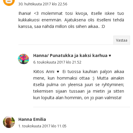
30. huhtikuuta 2017 klo 22.56
Ihania! <3 molemmat tosi kivoja, itselle iskee tuo
kukkakuosi enemmän. Ajatuksena olis itselleni tehdä
kanssa, saa nähdä millon olis siihen aikaa.. :D
Vastaa
Hanna/ Punatukka ja kaksi karhua ♥
6. toukokuuta 2017 klo 21.52
Kiitos Anni ♥ Ei tuossa kauhian paljon aikaa
mene, kun hommaksi ottaa :) Mutta ainakin
itsellä pulma on yleensä juuri se ryhtyminen;
tekemisen sijaan tussaan ja mietin ja sitten
kun lopulta alan hommiin, on jo pian valmista!
Hanna Emilia
1. toukokuuta 2017 klo 11.05