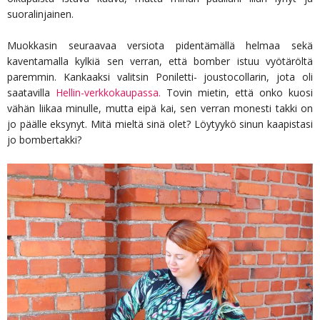
suoralinjainen.
Muokkasin seuraavaa versiota pidentämällä helmaa sekä
kaventamalla kylkiä sen verran, että bomber istuu vyötäröltä
paremmin. Kankaaksi valitsin Poniletti- joustocollarin, jota oli
saatavilla
Hellin-verkkokaupassa.
Tovin mietin, että onko kuosi
vähän liikaa minulle, mutta eipä kai, sen verran monesti takki on
jo päälle eksynyt. Mitä mieltä sinä olet? Löytyykö sinun kaapistasi
jo bombertakki?