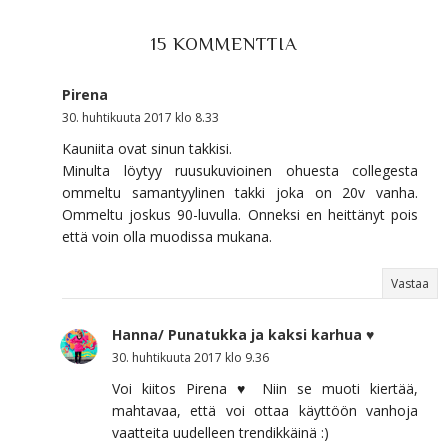
15 KOMMENTTIA
Pirena
30. huhtikuuta 2017 klo 8.33
Kauniita ovat sinun takkisi.
Minulta löytyy ruusukuvioinen ohuesta collegesta
ommeltu samantyylinen takki joka on 20v vanha.
Ommeltu joskus 90-luvulla. Onneksi en heittänyt pois
että voin olla muodissa mukana.
Vastaa
Hanna/ Punatukka ja kaksi karhua ♥
30. huhtikuuta 2017 klo 9.36
Voi kiitos Pirena ♥ Niin se muoti kiertää,
mahtavaa, että voi ottaa käyttöön vanhoja
vaatteita uudelleen trendikkäinä :)