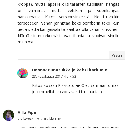
kroppa), mutta lapselle olisi tällainen tuloillaan. Kangas
on valmiina, mutta vetskari ja vuorikangas
hankkimatta. Kiitos vetskarivinkeistä. Ne tulivatkin
tarpeeseen. Vähän jännittää koko bomberin teko, kun
tiedän, että kangasvalinta saattaa olla vähän kinkkinen.
Nämä sinun tekemäsi ovat ihania ja sopivat sinulle
mainiosti!
Vastaa
Hanna/ Punatukka ja kaksi karhua ♥
23. kesäkuuta 2017 klo 7.52
Kiitos kovasti Pizzicato ❤️ Olet varmaan omasi
jo ommellut, toivottavasti tuli ihania :)
Villa Pipo
28. kesäkuuta 2017 klo 0.01
Tosi nätit bomberit! Tuo poniletti kuosi ihastuttaa