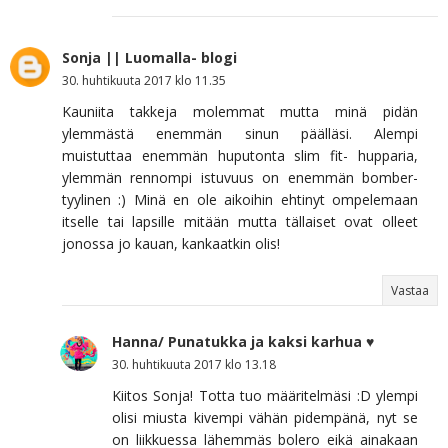
Sonja || Luomalla- blogi
30. huhtikuuta 2017 klo 11.35
Kauniita takkeja molemmat mutta minä pidän
ylemmästä enemmän sinun päälläsi. Alempi
muistuttaa enemmän huputonta slim fit- hupparia,
ylemmän rennompi istuvuus on enemmän bomber-
tyylinen :) Minä en ole aikoihin ehtinyt ompelemaan
itselle tai lapsille mitään mutta tällaiset ovat olleet
jonossa jo kauan, kankaatkin olis!
Vastaa
Hanna/ Punatukka ja kaksi karhua ♥
30. huhtikuuta 2017 klo 13.18
Kiitos Sonja! Totta tuo määritelmäsi :D ylempi
olisi miusta kivempi vähän pidempänä, nyt se
on liikkuessa lähemmäs bolero eikä ainakaan