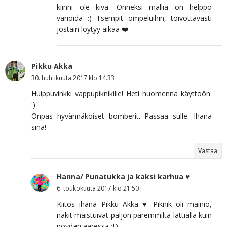
kiinni ole kiva. Onneksi mallia on helppo
varioida :) Tsempit ompeluihin, toivottavasti
jostain löytyy aikaa ❤️
Pikku Akka
30. huhtikuuta 2017 klo 14.33
Huippuvinkki vappupiknikille! Heti huomenna käyttöön.
:)
Onpas hyvännäköiset bomberit. Passaa sulle. Ihana
sinä!
Vastaa
Hanna/ Punatukka ja kaksi karhua ♥
6. toukokuuta 2017 klo 21.50
Kiitos ihana Pikku Akka ♥ Piknik oli mainio,
nakit maistuivat paljon paremmilta lattialla kuin
pöydän ääressä :D