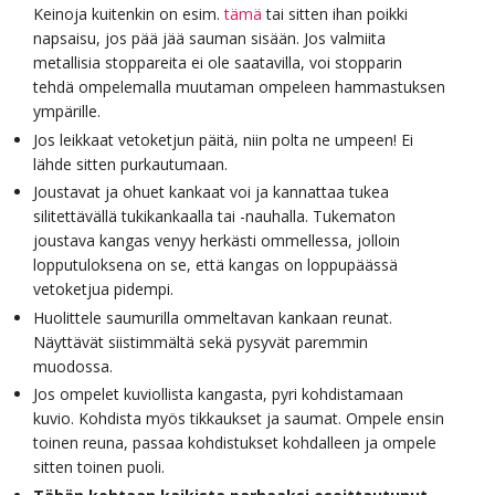
Keinoja kuitenkin on esim.
tämä
tai sitten ihan poikki
napsaisu, jos pää jää sauman sisään. Jos valmiita
metallisia stoppareita ei ole saatavilla, voi stopparin
tehdä ompelemalla muutaman ompeleen hammastuksen
ympärille.
Jos leikkaat vetoketjun päitä, niin polta ne umpeen! Ei
lähde sitten purkautumaan.
Joustavat ja ohuet kankaat voi ja kannattaa tukea
silitettävällä tukikankaalla tai -nauhalla. Tukematon
joustava kangas venyy herkästi ommellessa, jolloin
lopputuloksena on se, että kangas on loppupäässä
vetoketjua pidempi.
Huolittele saumurilla ommeltavan kankaan reunat.
Näyttävät siistimmältä sekä pysyvät paremmin
muodossa.
Jos ompelet kuviollista kangasta, pyri kohdistamaan
kuvio. Kohdista myös tikkaukset ja saumat. Ompele ensin
toinen reuna, passaa kohdistukset kohdalleen ja ompele
sitten toinen puoli.