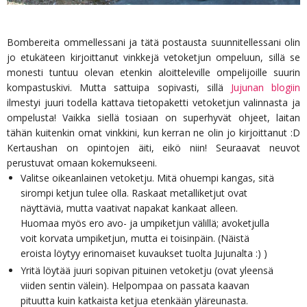
Bombereita ommellessani ja tätä postausta suunnitellessani olin
jo etukäteen kirjoittanut vinkkejä vetoketjun ompeluun, sillä se
monesti tuntuu olevan etenkin aloitteleville ompelijoille suurin
kompastuskivi. Mutta sattuipa sopivasti, sillä
Jujunan blogiin
ilmestyi juuri todella kattava tietopaketti vetoketjun valinnasta ja
ompelusta! Vaikka siellä tosiaan on superhyvät ohjeet, laitan
tähän kuitenkin omat vinkkini, kun kerran ne olin jo kirjoittanut :D
Kertaushan on opintojen äiti, eikö niin! Seuraavat neuvot
perustuvat omaan kokemukseeni.
Valitse oikeanlainen vetoketju. Mitä ohuempi kangas, sitä
sirompi ketjun tulee olla. Raskaat metalliketjut ovat
näyttäviä, mutta vaativat napakat kankaat alleen.
Huomaa myös ero avo- ja umpiketjun välillä; avoketjulla
voit korvata umpiketjun, mutta ei toisinpäin. (Näistä
eroista löytyy erinomaiset kuvaukset tuolta Jujunalta :) )
Yritä löytää juuri sopivan pituinen vetoketju (ovat yleensä
viiden sentin välein). Helpompaa on passata kaavan
pituutta kuin katkaista ketjua etenkään yläreunasta.