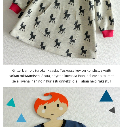
Glitterbambit Eurokankaasta. Taskussa kuvion kohdistus voitti
tarkan mittaamisen. Apua, näyttää kuvassa ihan järkkyvinolta, mitä
se ei livenä ihan noin hurjasti onneksi ole. Tähän neiti rakastui!