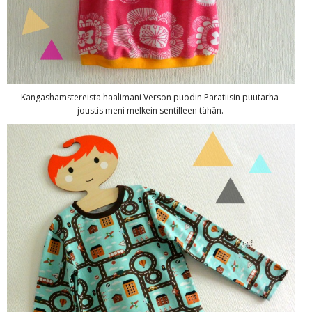
Kangashamstereista haalimani Verson puodin Paratiisin puutarha-
joustis meni melkein sentilleen tähän.