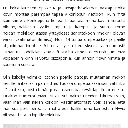
En keksi kiireisen opiskelu- ja lapsiperhe-elämän vastapainoksi
kovin montaa parempaa tapaa viikonlopun viettoon kuin mitä
sain viime viikonloppuna kokea. Lauantaiaamuna kaveri hurautti
pihaan, pakkasin kyytiin kimpsut ja kampsut ja suuntasimme
heidän mökilleen (tässä yhteydessä sanottakoon "mökin" olevan
varsin vaatimaton ilmaisu). Noin 14 tuntia ompeluaikaa ja päälle
ah, niin nautinnolliset 9 h unta - yksin, herätyksettä, aamuun asti!
Timanttia, todellakin! Siinä ei fiilistä haitanneet edes niskajumi eikä
voipaperiin kiinni leivottu pizzapohja, kun annoin flown virrata ja
saumurin surrata.
Olin leikellyt valmiiksi etenkin pojalle paitoja, muutaman mekon
neidille ja itsellekin pari juttua. Tuossa ompeluajassa sain valmiiksi
12 vaatetta, joista tähän postaukseen pääsevät lapsille ommellut.
Otsikon numerot eivät viittaa siis valmistuneiden lukumäärään,
vaan ihan vain niiden kokoon. Vaatimattomasti voisi sanoa, että
ihan sitä perusperts.... , mutta pois kaikki turha kainostelu. Hyviä
pitovaatteita ja lapsille mieluisia.