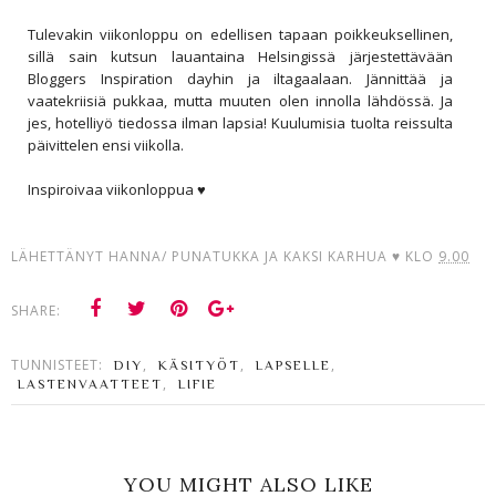
Tulevakin viikonloppu on edellisen tapaan poikkeuksellinen,
sillä sain kutsun lauantaina Helsingissä järjestettävään
Bloggers Inspiration dayhin ja iltagaalaan. Jännittää ja
vaatekriisiä pukkaa, mutta muuten olen innolla lähdössä. Ja
jes, hotelliyö tiedossa ilman lapsia! Kuulumisia tuolta reissulta
päivittelen ensi viikolla.
Inspiroivaa viikonloppua ♥
LÄHETTÄNYT
HANNA/ PUNATUKKA JA KAKSI KARHUA ♥
KLO
9.00
SHARE:
TUNNISTEET:
,
,
,
DIY
KÄSITYÖT
LAPSELLE
,
LASTENVAATTEET
LIFIE
YOU MIGHT ALSO LIKE