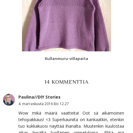
Kullanmuru-villapaita
14 KOMMENTTIA
Paulina//DIY Stories
4. marraskuuta 2016 klo 12.27
Wow mikä määrä vaatteita! Oot sä aikamoinen
tehopakkaus! <3 Superkauniita on kankaatkin, etenkin
tuo kukkakuosi näyttää ihanalta. Muutenkin kuulostaa
aikas hyvältä tuollainen ompeluloma.. Ehkä mä