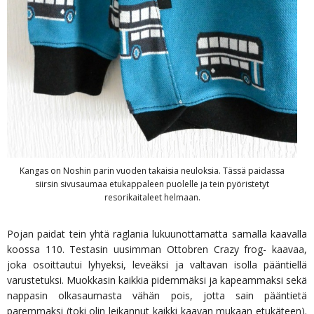
Kangas on Noshin parin vuoden takaisia neuloksia. Tässä paidassa
siirsin sivusaumaa etukappaleen puolelle ja tein pyöristetyt
resorikaitaleet helmaan.
Pojan paidat tein yhtä raglania lukuunottamatta samalla kaavalla
koossa 110. Testasin uusimman Ottobren Crazy frog- kaavaa,
joka osoittautui lyhyeksi, leveäksi ja valtavan isolla pääntiellä
varustetuksi. Muokkasin kaikkia pidemmäksi ja kapeammaksi sekä
nappasin olkasaumasta vähän pois, jotta sain pääntietä
paremmaksi (toki olin leikannut kaikki kaavan mukaan etukäteen).