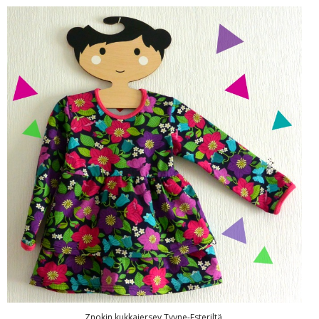
Znokin kukkajersey Tyyne-Esteriltä.