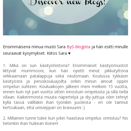
Ensimmäisenä minua muisti Sara
ByS-blogista
ja hän esitti minulle
seuraavat kysymykset. Kiitos Sara ♥
1. Mikä on sun käsityöhistoria? Ensimmäiset käsityömuistot
liittyvät mummooni, kun hän opetti minut pikkutyttönä
virkkaamaan patalappuja sekä neulomaan. Koulussa tykkäsin
käsityöstä ja peruskouluajoilta onkin minun ainoat oppini
ompelun suhteen. Kouluaikojen jälkeen meni melkein 15 vuotta,
ennen kuin nyt pari vuotta sitten innostuin ompelusta ja sillä tiellä
ollaan. Kaikenmoista muuta näpertelyä ja diy-juttuja olen tehnyt
kyllä tässä välilläkin ihan työnikin puolesta - en ole tainnut
kertoakaan, että unisieppari on bravuurini :)
2. Millainen tunne tulee kun jokin haastava ompelus onnistuu? No
tietenkin ihan huikean iloinen!