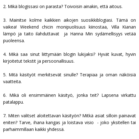
2. Mikä blogissasi on parasta? Toivoisin ainakin, että aitous.
3. Mainitse kolme kaikkien aikojen suosikkiblogiasi. Tämä on
vaikea! Weekend chicin monipuolisuus kiinostaa, Villa Kianan
lämpö ja taito ilahduttavat ja Hanna Min sydämellisyys vetää
puoleensa.
4. Mikä saa sinut liittymään blogin lukijaksi? Hyvät kuvat, hyvin
kirjoitetut tekstit ja persoonallisuus.
5. Mitä käsityöt merkitsevät sinulle? Terapiaa ja oman näköisiä
vaatteita.
6. Mikä oli ensimmäinen käsityö, jonka teit? Lapsena virkattu
patalappu.
7. Miten valitset aloitettavan käsityön? Mitkä asiat silloin painavat
eniten? Tarve, ihana kangas ja loistava visio - joko yksitellen tai
parhaimmillaan kaikki yhdessä.