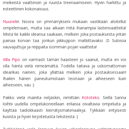
meikeistä vaatteisiin ja ruuista treenaamiseen. Hyvin harkittu ja
esteettinen kokonaisuus.
Nuuneli
n Noora on ymmärrykseni mukaan vastikään aloitellut
ompelemaan, mutta saa aikaan mitä ihanampia lastenvaatteita!
Mistä lie kaikki ideansa saakaan, melkein joka postauksesta yritän
painaa korvan taa jonkun pikkujipon matkittavaksi :D Suloisia
vauvajuttuja ja reippaita isomman pojan vaatteita!
Villa Pipo
on varmasti tämän haasteen jo saanut, mutta en voi
olla häntä vielä nimeämättä. Todella taitava ja uskomattoman
idearikas nainen, joka yllättää melkein joka postauksessaan!
Ihailen hänen paneutumistaan teoriaan ja aiheeseen kuin
aiheeseen, vau :)
Pakko vielä mainita neljäskin, nimittäin
Kototeko
. Siellä Sanna
loihtii uudella ompelukoneellaan erilaisia oivaltavia ompeluita ja
käyttää taidokkaasti kierrätysmateriaaleja. Tykkään erityisesti
kuvista ja hyvin kirjoitetuista teksteistä :)