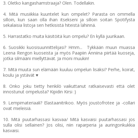
3. Oletko kangashamstraaja? Olen. Todellakin.
4. Mitä musiikkia kuuntelet kun ompelet? Parasta on ommella
silloin, kun saan olla ihan itsekseni ja silloin soitan Spotifysta
sekalaisia listoja sen hetkisistä hiteistä lähinnä.
5. Harrastatko muita käsitöitä kun ompelu? En kyllä juurikaan.
6. Suosikki kuosisuunnittelijasi? Hmm... Tykkään muun muassa
Leena Rengon kuoseista ja myös Paapiin Anniina piirtää kuoseja,
jotka silmääni miellyttävät. Ja moni muukin!
7. Mitä muuta sun elämään kuuluu ompelun lisäksi? Perhe, koirat,
koulu ja ystävät ♥
8. Onko joku tietty henkilö vaikuttanut ratkaisevasti että olet
innostunut ompelusta? Kipidin Kirsi :)
9. Lempimateriaali? Elastaanitrikoo. Myös joustofrotee ja -collari
ovat mieleisiä.
10. Mitä puutarhassasi kasvaa/ Mitä kasvaisi puutarhassasi jos
sulla olisi sellainen? Jos olisi, niin raparperia ja auringonkukkia
kasvaisi.