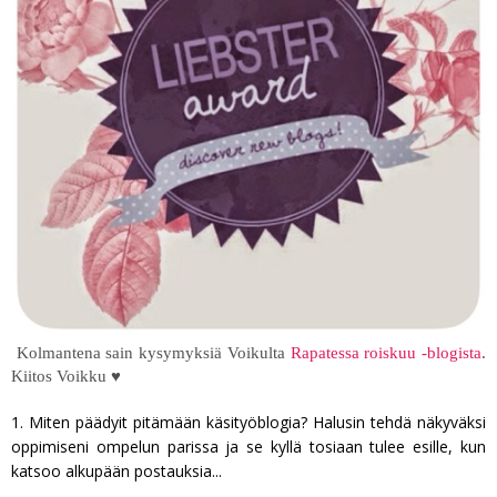
Kolmantena sain kysymyksiä Voikulta
Rapatessa roiskuu -blogista
.
Kiitos Voikku ♥
1. Miten päädyit pitämään käsityöblogia? Halusin tehdä näkyväksi
oppimiseni ompelun parissa ja se kyllä tosiaan tulee esille, kun
katsoo alkupään postauksia...