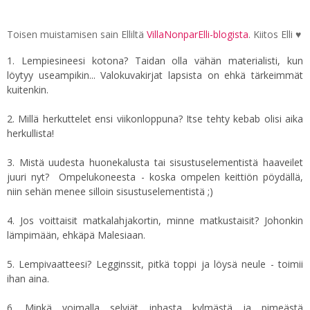
Toisen muistamisen sain Elliltä
VillaNonparElli-blogista
. Kiitos Elli ♥
1. Lempiesineesi kotona? Taidan olla vähän materialisti, kun
löytyy useampikin... Valokuvakirjat lapsista on ehkä tärkeimmät
kuitenkin.
2. Millä herkuttelet ensi viikonloppuna? Itse tehty kebab olisi aika
herkullista!
3. Mistä uudesta huonekalusta tai sisustuselementistä haaveilet
juuri nyt? Ompelukoneesta - koska ompelen keittiön pöydällä,
niin sehän menee silloin sisustuselementistä ;)
4. Jos voittaisit matkalahjakortin, minne matkustaisit? Johonkin
lämpimään, ehkäpä Malesiaan.
5. Lempivaatteesi? Legginssit, pitkä toppi ja löysä neule - toimii
ihan aina.
6. Minkä voimalla selviät inhasta kylmästä ja pimeästä