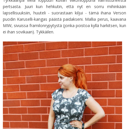
Tyrkkäänpä vielä loppuun kuvan viikonloppuna valmistuneesta
pertsasta. Juuri kun hehkutin, että nyt en sorru mihinkään
lapsellisuuksiin, huuteli - suorastaan kiljui - tämä ihana Verson
puodin Karuselli-kangas päästä paidakseni. Mallia perus, kaavana
MIW, sivuissa framilonrypytystä (jonka poistoa kyllä harkitsen, kun
ei ihan sovikaan). Tykkäilen.