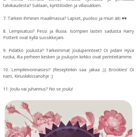
talvikaudesta? Suklaan, kynttilöiden ja villasukkien.
7. Tärkein ihminen maailmassa? Lapset, puoliso ja miun äiti ♥♥
8. Lempisatusi? Pessi ja Illusia. Isompien lasten saduista Harry
Potterit ovat kyllä suosikkejani.
9. Pidätkö joulusta? Tärkeimmät jouluperinteet? Oi pidän! Hyvä
ruoka, ilta perheen kesken ja jouluyön kirkko ovat perinteitämme.
10. Lempileivonnaisesi? (Reseptinkin saa jakaa ;)) Brookies! Oi
nam, Kinuskikissanohje :)
11. Joulu vai juhannus? No se joulu!