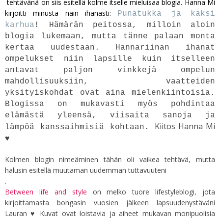
tehtävänä on siis esitellä kolme itselle mieluisaa blogia. Hanna Mi
kirjoitti minusta näin ihanasti:
Punatukka ja kaksi
karhua
! Hämärän peitossa, milloin aloin
blogia lukemaan, mutta tänne palaan monta
kertaa uudestaan. Hannariinan ihanat
ompelukset niin lapsille kuin itselleen
antavat paljon vinkkejä ompelun
mahdollisuuksiin, vaatteiden
yksityiskohdat ovat aina mielenkiintoisia.
Blogissa on mukavasti myös pohdintaa
elämästä yleensä, viisaita sanoja ja
Kiitos Hanna Mi
lämpöä kanssaihmisiä kohtaan.
♥
Kolmen blogin nimeäminen tähän oli vaikea tehtävä, mutta
halusin esitellä muutaman uudemman tuttavuuteni
.
Between life and style
on melko tuore lifestyleblogi, jota
kirjoittamasta bongasin vuosien jälkeen lapsuudenystäväni
Lauran ♥ Kuvat ovat loistavia ja aiheet mukavan monipuolisia