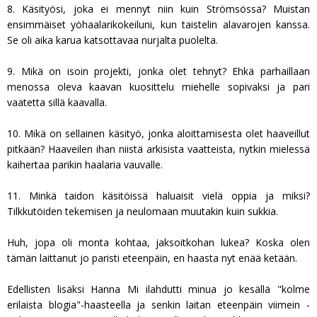
8. Käsityösi, joka ei mennyt niin kuin Strömsössä? Muistan
ensimmäiset yöhaalarikokeiluni, kun taistelin alavarojen kanssa.
Se oli aika karua katsottavaa nurjalta puolelta.
9. Mikä on isoin projekti, jonka olet tehnyt? Ehkä parhaillaan
menossa oleva kaavan kuosittelu miehelle sopivaksi ja pari
vaatetta sillä kaavalla.
10. Mikä on sellainen käsityö, jonka aloittamisesta olet haaveillut
pitkään? Haaveilen ihan niistä arkisista vaatteista, nytkin mielessä
kaihertaa parikin haalaria vauvalle.
11. Minkä taidon käsitöissä haluaisit vielä oppia ja miksi?
Tilkkutöiden tekemisen ja neulomaan muutakin kuin sukkia.
Huh, jopa oli monta kohtaa, jaksoitkohan lukea? Koska olen
tämän laittanut jo paristi eteenpäin, en haasta nyt enää ketään.
Edellisten lisäksi Hanna Mi ilahdutti minua jo kesällä "kolme
erilaista blogia"-haasteella ja senkin laitan eteenpäin viimein -