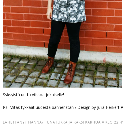
Syksyistä uutta viikkoa jokaiselle!
Ps. Mitäs tykkäät uudesta banneristani? Design by Julia Herkert ♥
LÄHETTÄNYT
HANNA/ PUNATUKKA JA KAKSI KARHUA ♥
KLO
22.41