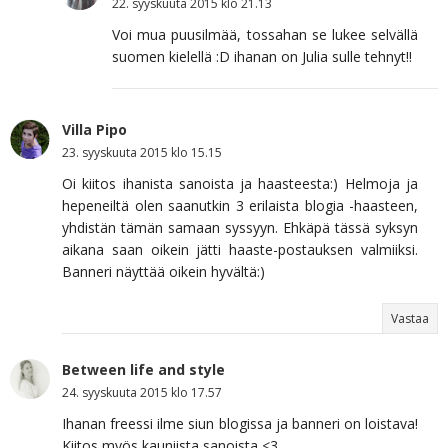
22. syyskuuta 2015 klo 21.13
Voi mua puusilmää, tossahan se lukee selvällä
suomen kielellä :D ihanan on Julia sulle tehnyt!!
Villa Pipo
23. syyskuuta 2015 klo 15.15
Oi kiitos ihanista sanoista ja haasteesta:) Helmoja ja
hepeneiltä olen saanutkin 3 erilaista blogia -haasteen,
yhdistän tämän samaan syssyyn. Ehkäpä tässä syksyn
aikana saan oikein jätti haaste-postauksen valmiiksi.
Banneri näyttää oikein hyvältä:)
Vastaa
Between life and style
24. syyskuuta 2015 klo 17.57
Ihanan freessi ilme siun blogissa ja banneri on loistava!
Kiitos myös kauniista sanoista <3