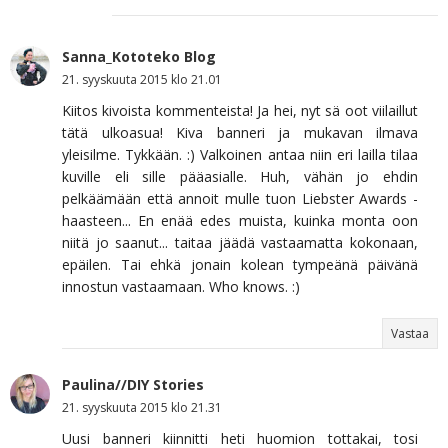
Sanna_Kototeko Blog
21. syyskuuta 2015 klo 21.01
Kiitos kivoista kommenteista! Ja hei, nyt sä oot viilaillut
tätä ulkoasua! Kiva banneri ja mukavan ilmava
yleisilme. Tykkään. :) Valkoinen antaa niin eri lailla tilaa
kuville eli sille pääasialle. Huh, vähän jo ehdin
pelkäämään että annoit mulle tuon Liebster Awards -
haasteen... En enää edes muista, kuinka monta oon
niitä jo saanut... taitaa jäädä vastaamatta kokonaan,
epäilen. Tai ehkä jonain kolean tympeänä päivänä
innostun vastaamaan. Who knows. :)
Vastaa
Paulina//DIY Stories
21. syyskuuta 2015 klo 21.31
Uusi banneri kiinnitti heti huomion tottakai, tosi