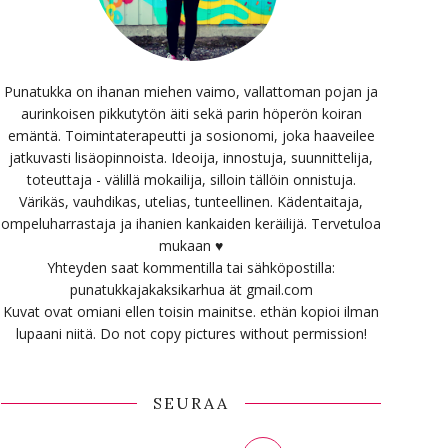
Punatukka on ihanan miehen vaimo, vallattoman pojan ja
aurinkoisen pikkutytön äiti sekä parin höperön koiran
emäntä. Toimintaterapeutti ja sosionomi, joka haaveilee
jatkuvasti lisäopinnoista. Ideoija, innostuja, suunnittelija,
toteuttaja - välillä mokailija, silloin tällöin onnistuja.
Värikäs, vauhdikas, utelias, tunteellinen. Kädentaitaja,
ompeluharrastaja ja ihanien kankaiden keräilijä. Tervetuloa
mukaan ♥
Yhteyden saat kommentilla tai sähköpostilla:
punatukkajakaksikarhua ät gmail.com
Kuvat ovat omiani ellen toisin mainitse. ethän kopioi ilman
lupaani niitä. Do not copy pictures without permission!
SEURAA