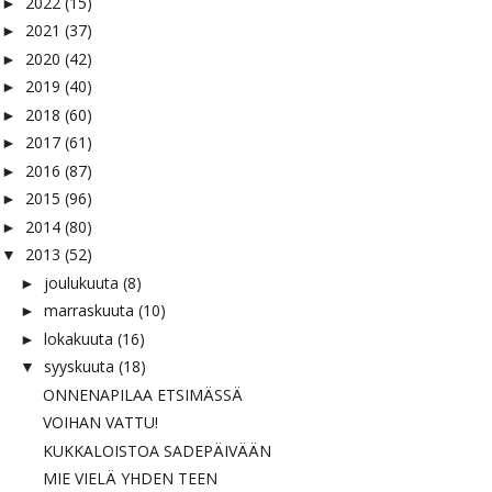
2022
(15)
►
2021
(37)
►
2020
(42)
►
2019
(40)
►
2018
(60)
►
2017
(61)
►
2016
(87)
►
2015
(96)
►
2014
(80)
►
2013
(52)
▼
joulukuuta
(8)
►
marraskuuta
(10)
►
lokakuuta
(16)
►
syyskuuta
(18)
▼
ONNENAPILAA ETSIMÄSSÄ
VOIHAN VATTU!
KUKKALOISTOA SADEPÄIVÄÄN
MIE VIELÄ YHDEN TEEN