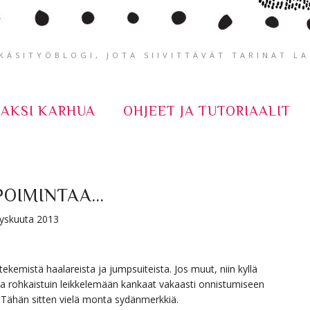
ÄSITYÖBLOGI, JOTA SIIVITTÄVÄT TARINAT L
KAKSI KARHUA
OHJEET JA TUTORIAALIT
OIMINTAA...
syyskuuta 2013
tekemistä haalareista ja jumpsuiteista. Jos muut, niin kyllä
lta rohkaistuin leikkelemään kankaat vakaasti onnistumiseen
! Tähän sitten vielä monta sydänmerkkiä.