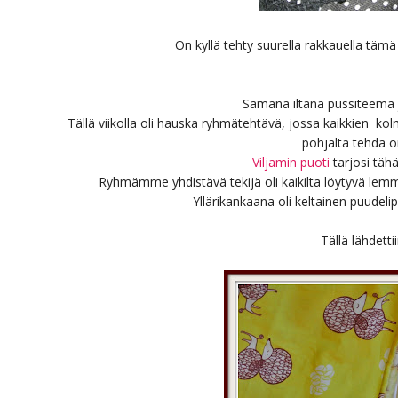
On kyllä tehty suurella rakkauella tämä 
Samana iltana pussiteema
Tällä viikolla oli hauska ryhmätehtävä, jossa kaikkien kol
pohjalta tehdä
Viljamin puoti
tarjosi tähä
Ryhmämme yhdistävä tekijä oli kaikilta löytyvä lemmi
Yllärikankaana oli keltainen puudelip
Tällä lähdett