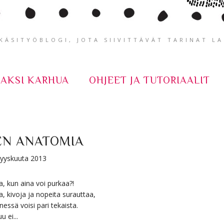
ÄSITYÖBLOGI, JOTA SIIVITTÄVÄT TARINAT L
KAKSI KARHUA
OHJEET JA TUTORIAALIT
EN ANATOMIA
 syyskuuta 2013
a, kun aina voi purkaa?!
a, kivoja ja nopeita surauttaa,
essä voisi pari tekaista.
u ei...