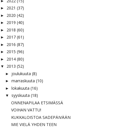
2022
(15)
►
2021
(37)
►
2020
(42)
►
2019
(40)
►
2018
(60)
►
2017
(61)
►
2016
(87)
►
2015
(96)
►
2014
(80)
►
2013
(52)
▼
joulukuuta
(8)
►
marraskuuta
(10)
►
lokakuuta
(16)
►
syyskuuta
(18)
▼
ONNENAPILAA ETSIMÄSSÄ
VOIHAN VATTU!
KUKKALOISTOA SADEPÄIVÄÄN
MIE VIELÄ YHDEN TEEN