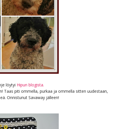
Ohje löytyi
Hipun blogista.
an! Taas piti ommella, purkaa ja ommella sitten uudestaan,
seä. Onnistunut Savaway jälleen!