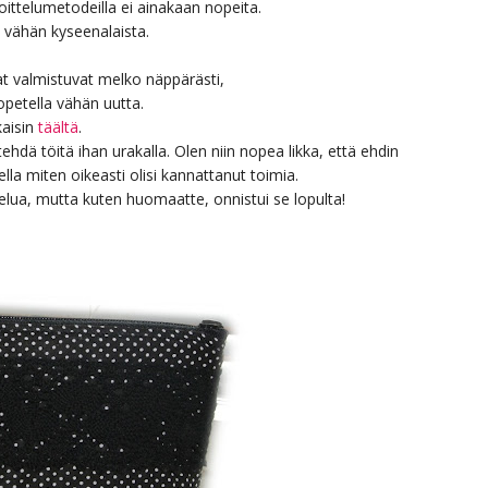
oittelumetodeilla ei ainakaan nopeita.
ä vähän kyseenalaista.
at valmistuvat melko näppärästi,
opetella vähän uutta.
kaisin
täältä
.
 tehdä töitä ihan urakalla. Olen niin nopea likka, että ehdin
ella miten oikeasti olisi kannattanut toimia.
lua, mutta kuten huomaatte, onnistui se lopulta!