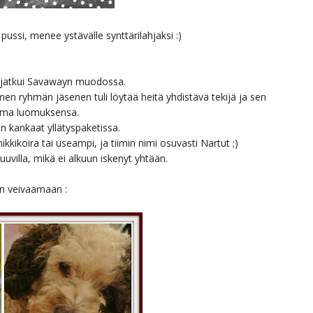
pussi, menee ystävälle synttärilahjaksi :)
 jatkui Savawayn muodossa.
men ryhmän jäsenen tuli löytää heitä yhdistävä tekijä ja sen
 oma luomuksensa.
n kankaat yllätyspaketissa.
kkikoira tai useampi, ja tiimin nimi osuvasti Nartut ;)
uuvilla, mikä ei alkuun iskenyt yhtään.
iin veivaamaan :