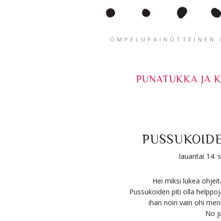
OMPELUPAINOTTEINEN K
PUNATUKKA JA 
PUSSUKOID
lauantai 14.
Hei miksi lukea ohjeit
Pussukoiden piti olla helppoj
ihan noin vain ohi menn
No ju