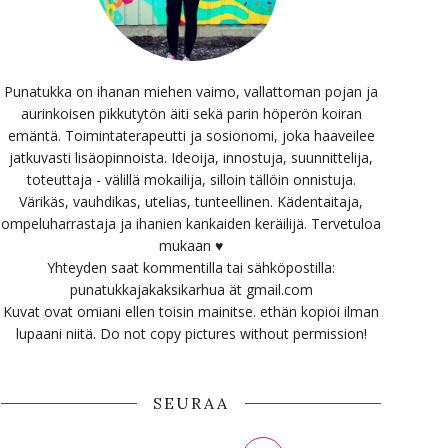
Punatukka on ihanan miehen vaimo, vallattoman pojan ja
aurinkoisen pikkutytön äiti sekä parin höperön koiran
emäntä. Toimintaterapeutti ja sosionomi, joka haaveilee
jatkuvasti lisäopinnoista. Ideoija, innostuja, suunnittelija,
toteuttaja - välillä mokailija, silloin tällöin onnistuja.
Värikäs, vauhdikas, utelias, tunteellinen. Kädentaitaja,
ompeluharrastaja ja ihanien kankaiden keräilijä. Tervetuloa
mukaan ♥
Yhteyden saat kommentilla tai sähköpostilla:
punatukkajakaksikarhua ät gmail.com
Kuvat ovat omiani ellen toisin mainitse. ethän kopioi ilman
lupaani niitä. Do not copy pictures without permission!
SEURAA