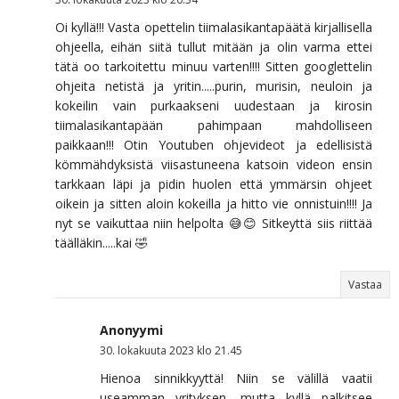
Oi kyllä!!! Vasta opettelin tiimalasikantapäätä kirjallisella
ohjeella, eihän siitä tullut mitään ja olin varma ettei
tätä oo tarkoitettu minuu varten!!!! Sitten googlettelin
ohjeita netistä ja yritin.....purin, murisin, neuloin ja
kokeilin vain purkaakseni uudestaan ja kirosin
tiimalasikantapään pahimpaan mahdolliseen
paikkaan!!! Otin Youtuben ohjevideot ja edellisistä
kömmähdyksistä viisastuneena katsoin videon ensin
tarkkaan läpi ja pidin huolen että ymmärsin ohjeet
oikein ja sitten aloin kokeilla ja hitto vie onnistuin!!!! Ja
nyt se vaikuttaa niin helpolta 😅😊 Sitkeyttä siis riittää
täälläkin.....kai 🤣
Vastaa
Anonyymi
30. lokakuuta 2023 klo 21.45
Hienoa sinnikkyyttä! Niin se välillä vaatii
useamman yrityksen, mutta kyllä palkitsee