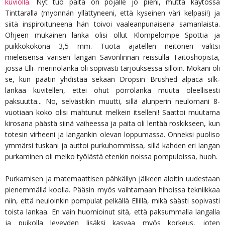
kuviolla.
Nyt tuo paita on pojalle jo pieni, mutta käytössä
Tinttaralla (myönnän yllättyneeni, että kyseinen väri kelpasi!) ja
siitä inspiroituneena hän toivoi vaaleanpunaisena samanlaista.
Ohjeen mukainen lanka olisi ollut Klompelompe Spottia ja
puikkokokona 3,5 mm. Tuota ajatellen neitonen valitsi
mieleisensä värisen langan Savonlinnan reissulla Taitoshopista,
jossa Elli- merinolanka oli sopivasti tarjouksessa silloin. Mokani oli
se, kun päätin yhdistää sekaan Dropsin Brushed alpaca silk-
lankaa kuvitellen, ettei ohut pörrölanka muuta oleellisesti
paksuutta... No, selvästikin muutti, sillä alunperin neulomani 8-
vuotiaan koko olisi mahtunut melkein itselleni! Saattoi muutama
kirosana päästä siinä vaiheessa ja paita oli lentää roskikseen, kun
totesin virheeni ja langankin olevan loppumassa. Onneksi puoliso
ymmärsi tuskani ja auttoi purkuhommissa, sillä kahden eri langan
purkaminen oli melko työlästä etenkin noissa pompuloissa, huoh.
Purkamisen ja matemaattisen pähkäilyn jälkeen aloitin uudestaan
pienemmällä koolla. Pääsin myös vaihtamaan hihoissa tekniikkaa
niin, että neuloinkin pompulat pelkällä Ellillä, mikä säästi sopivasti
toista lankaa. En vain huomioinut sitä, että paksummalla langalla
ja puikolla leveyden lisäksi kasvaa myös korkeus, joten