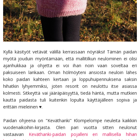
Kyllä käsityöt vetävät välillä kerrassaan nöyräksi! Tämän paidan
myötä jouduin myöntämään, että mallitilkun neulominen ei olisi
ajanhukkaa ja ohjetta ei voi ihan noin vaan soveltaa eri
paksuiseen lankaan. Oman hölmöyteni ansiosta neuloin lähes
koko paidan kahteen kertaan ja loppuhuipennuksena saksin
hihatkin lyhyemmiksi, joten resorit on neulottu itse asiassa
kolmesti. Sitkeyttä vai jääräpäisyyttä, tiedä häntä, mutta mutkien
kautta paidasta tuli kuitenkin lopulta käyttäjälleen sopiva ja
erittäin mieleinen ♥.
Paidan ohjeena on "Keväthanki" Klompelompe neuleita kaikkiin
vuodenaikoihin-kirjasta. Olen pari vuotta sitten neulonut
vastaavan
Keväthanki-paidan pojalleni eri mallisella hihan