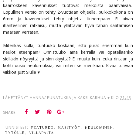
kaarrokkeen kavennukset tuottivat melkoista päänvaivaa.
Lopullinen versio on tehty 2-vuotiaan ohjeella, puikkokokona on
6mm ja kavennukset tehty ohjetta tiuhempaan. Ei aivan
ihanteellinen ratkaisu, mutta yllättävän hyvä tähän säätämisen
määrään verraten.
Mitenkäs siulla, tuntuuko koskaan, että purat enemmän kuin
neulot eteenpäin? Onnistuuko aina kerralla vai opetellaanko
sielläkin nöyryyttä ja sinnikkyyttä? Ei muuta kuin leuka rintaan ja
kohti uusia neulomuksia, vai miten se menikään. Kivaa tulevaa
viikkoa just Siulle ♥
LÄHETTÄNYT
HANNA/ PUNATUKKA JA KAKSI KARHUA ♥
KLO
21.43
SHARE:
TUNNISTEET:
,
,
,
FEATURED
KÄSITYÖT
NEULOMINEN
,
TYTÖLLE
VILLAPAITA