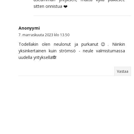
sitten onnistua ❤️
Anonyymi
7. marraskuuta 2023 klo 13.50
Todellakin olen neulonut ja purkanut😉. Niinkin
yksinkertainen kuin strömsö - neule valmistumassa
uudella yrityksellä🙈
Vastaa