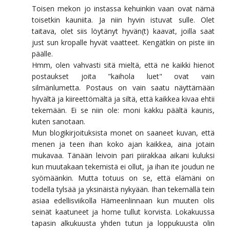
Toisen mekon jo instassa kehuinkin vaan ovat nämä
toisetkin kauniita. Ja niin hyvin istuvat sulle. Olet
taitava, olet siis löytänyt hyvän(t) kaavat, joilla saat
just sun kropalle hyvät vaatteet. Kengätkin on piste iin
päälle.
Hmm, olen vahvasti sitä mieltä, että ne kaikki hienot
postaukset joita "kaihola luet" ovat vain
silmänlumetta. Postaus on vain saatu näyttämään
hyvältä ja kiireettömältä ja siltä, että kaikkea kivaa ehtii
tekemään. Ei se niin ole: moni kakku päältä kaunis,
kuten sanotaan.
Mun blogikirjoituksista monet on saaneet kuvan, että
menen ja teen ihan koko ajan kaikkea, aina jotain
mukavaa. Tänään leivoin pari piirakkaa aikani kuluksi
kun muutakaan tekemistä ei ollut, ja ihan ite joudun ne
syömäänkin. Mutta totuus on se, että elämäni on
todella tylsää ja yksinäistä nykyään. Ihan tekemällä tein
asiaa edellisviikolla Hämeenlinnaan kun muuten olis
seinät kaatuneet ja home tullut korvista. Lokakuussa
tapasin alkukuusta yhden tutun ja loppukuusta olin