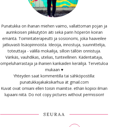
Punatukka on ihanan miehen vaimo, vallattoman pojan ja
aurinkoisen pikkutytön äiti sekä parin höperön koiran
emäntä. Toimintaterapeutti ja sosionomi, joka haaveilee
jatkuvasti lisäopinnoista. Ideoija, innostuja, suunnittelija,
toteuttaja - välillä mokailija, silloin tällöin onnistuja.
Värikäs, vauhdikas, utelias, tunteellinen. Kädentaitaja,
ompeluharrastaja ja ihanien kankaiden keräilijä. Tervetuloa
mukaan ♥
Yhteyden saat kommentilla tai sähköpostilla:
punatukkajakaksikarhua ät gmail.com
Kuvat ovat omiani ellen toisin mainitse. ethän kopioi ilman
lupaani niitä. Do not copy pictures without permission!
SEURAA