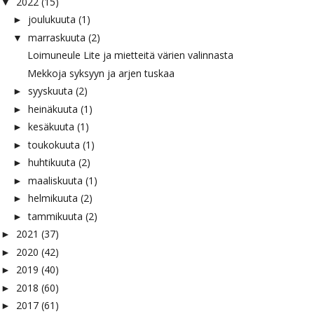
2022
(15)
▼
joulukuuta
(1)
►
marraskuuta
(2)
▼
Loimuneule Lite ja mietteitä värien valinnasta
Mekkoja syksyyn ja arjen tuskaa
syyskuuta
(2)
►
heinäkuuta
(1)
►
kesäkuuta
(1)
►
toukokuuta
(1)
►
huhtikuuta
(2)
►
maaliskuuta
(1)
►
helmikuuta
(2)
►
tammikuuta
(2)
►
2021
(37)
►
2020
(42)
►
2019
(40)
►
2018
(60)
►
2017
(61)
►