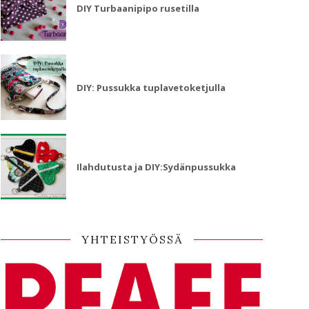
DIY Turbaanipipo rusetilla
DIY: Pussukka tuplavetoketjulla
Ilahdutusta ja DIY:Sydänpussukka
YHTEISTYÖSSÄ