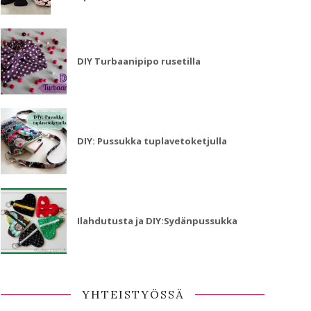
DIY Turbaanipipo rusetilla
DIY: Pussukka tuplavetoketjulla
Ilahdutusta ja DIY:Sydänpussukka
YHTEISTYÖSSÄ