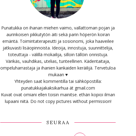
Punatukka on ihanan miehen vaimo, vallattoman pojan ja
aurinkoisen pikkutytön äiti sekä parin höperön koiran
emäntä. Toimintaterapeutti ja sosionomi, joka haaveilee
jatkuvasti lisäopinnoista. Ideoija, innostuja, suunnittelija,
toteuttaja - välillä mokailija, silloin tällöin onnistuja.
Värikäs, vauhdikas, utelias, tunteellinen. Kädentaitaja,
ompeluharrastaja ja ihanien kankaiden keräilijä. Tervetuloa
mukaan ♥
Yhteyden saat kommentilla tai sähköpostilla:
punatukkajakaksikarhua ät gmail.com
Kuvat ovat omiani ellen toisin mainitse. ethän kopioi ilman
lupaani niitä. Do not copy pictures without permission!
SEURAA