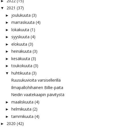
2022
(15)
►
2021
(37)
▼
joulukuuta
(3)
►
marraskuuta
(4)
►
lokakuuta
(1)
►
syyskuuta
(4)
►
elokuuta
(3)
►
heinäkuuta
(3)
►
kesäkuuta
(3)
►
toukokuuta
(3)
►
huhtikuuta
(3)
▼
Ruusukuvioita varsisellerillä
Ilmapallohihainen Billie-paita
Neidin vaatekaapin päivitystä
maaliskuuta
(4)
►
helmikuuta
(2)
►
tammikuuta
(4)
►
2020
(42)
►