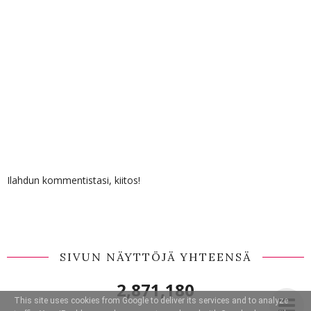
Ilahdun kommentistasi, kiitos!
SIVUN NÄYTTÖJÄ YHTEENSÄ
2,871,180
This site uses cookies from Google to deliver its services and to analyze