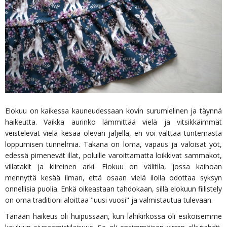
Elokuu on kaikessa kauneudessaan kovin surumielinen ja täynnä
haikeutta. Vaikka aurinko lämmittää vielä ja vitsikkäimmät
veistelevät vielä kesää olevan jäljellä, en voi välttää tuntemasta
loppumisen tunnelmia. Takana on loma, vapaus ja valoisat yöt,
edessä pimenevät illat, poluille varoittamatta loikkivat sammakot,
villatakit ja kiireinen arki. Elokuu on välitila, jossa kaihoan
mennyttä kesää ilman, että osaan vielä ilolla odottaa syksyn
onnellisia puolia. Enkä oikeastaan tahdokaan, sillä elokuun fiilistely
on oma traditioni aloittaa "uusi vuosi" ja valmistautua tulevaan.
Tänään haikeus oli huipussaan, kun lähikirkossa oli esikoisemme