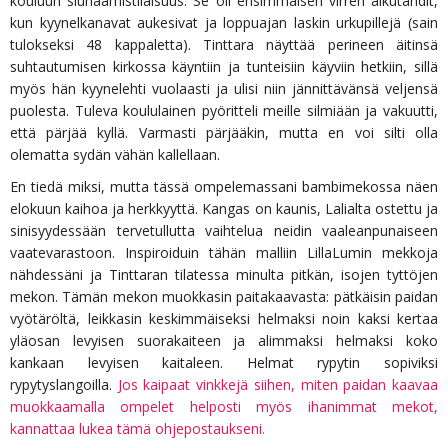
kouluun siunaamistilaisuus. Se oli ensimmäisen virren alkutahdit,
kun kyynelkanavat aukesivat ja loppuajan laskin urkupillejä (sain
tulokseksi 48 kappaletta). Tinttara näyttää perineen äitinsä
suhtautumisen kirkossa käyntiin ja tunteisiin käyviin hetkiin, sillä
myös hän kyynelehti vuolaasti ja ulisi niin jännittävänsä veljensä
puolesta. Tuleva koululainen pyöritteli meille silmiään ja vakuutti,
että pärjää kyllä. Varmasti pärjääkin, mutta en voi silti olla
olematta sydän vähän kallellaan.
En tiedä miksi, mutta tässä ompelemassani bambimekossa näen
elokuun kaihoa ja herkkyyttä. Kangas on kaunis, Lalialta ostettu ja
sinisyydessään tervetullutta vaihtelua neidin vaaleanpunaiseen
vaatevarastoon. Inspiroiduin tähän malliin LillaLumin mekkoja
nähdessäni ja Tinttaran tilatessa minulta pitkän, isojen tyttöjen
mekon. Tämän mekon muokkasin paitakaavasta: pätkäisin paidan
vyötäröltä, leikkasin keskimmäiseksi helmaksi noin kaksi kertaa
yläosan levyisen suorakaiteen ja alimmaksi helmaksi koko
kankaan levyisen kaitaleen. Helmat rypytin sopiviksi
rypytyslangoilla.
Jos kaipaat vinkkejä siihen, miten paidan kaavaa
muokkaamalla ompelet helposti myös ihanimmat mekot,
kannattaa lukea tämä ohjepostaukseni.