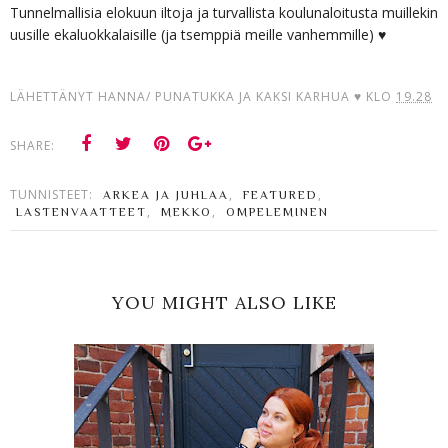
Tunnelmallisia elokuun iltoja ja turvallista koulunaloitusta muillekin
uusille ekaluokkalaisille (ja tsemppiä meille vanhemmille) ♥
LÄHETTÄNYT
HANNA/ PUNATUKKA JA KAKSI KARHUA ♥
KLO
19.28
SHARE:
TUNNISTEET:
,
,
ARKEA JA JUHLAA
FEATURED
,
,
LASTENVAATTEET
MEKKO
OMPELEMINEN
YOU MIGHT ALSO LIKE