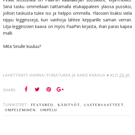
Siinä tasku ommellaan taittamalla etukappaleen yläosa pussiksi,
jolloin taskusta tulee iso ja helppo ommella. Yläosien lisäksi vielä
nippu legginssejä, kun vanhoja lähtee kirpparille saman verran.
Lilja-legginssien kaava on myös PaaPiin kirjasta, ihan paras kapea
malli.
Mitä Sinulle kuuluu?
LÄHETTÄNYT
HANNA/ PUNATUKKA JA KAKSI KARHUA ♥
KLO
20.41
SHARE:
TUNNISTEET:
,
,
,
FEATURED
KÄSITYÖT
LASTENVAATTEET
,
OMPELEMINEN
OMPELU