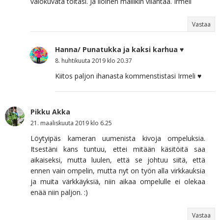
valokuvata töitäsi. Ja iloinen mallikin vilahtaa. Irmeli
Vastaa
Hanna/ Punatukka ja kaksi karhua ♥
8. huhtikuuta 2019 klo 20.37
Kiitos paljon ihanasta kommenstistasi Irmeli ♥
Pikku Akka
21. maaliskuuta 2019 klo 6.25
Löytyipäs kameran uumenista kivoja ompeluksia.
Itsestäni kans tuntuu, ettei mitään käsitöitä saa
aikaiseksi, mutta luulen, että se johtuu siitä, että
ennen vain ompelin, mutta nyt on työn alla virkkauksia
ja muita värkkäyksiä, niin aikaa ompelulle ei olekaa
enää niin paljon. :)
Vastaa