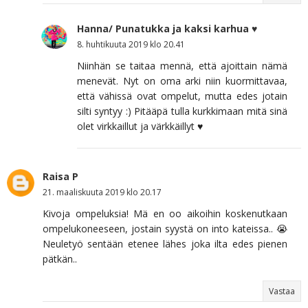
Hanna/ Punatukka ja kaksi karhua ♥
8. huhtikuuta 2019 klo 20.41
Niinhän se taitaa mennä, että ajoittain nämä
menevät. Nyt on oma arki niin kuormittavaa,
että vähissä ovat ompelut, mutta edes jotain
silti syntyy :) Pitääpä tulla kurkkimaan mitä sinä
olet virkkaillut ja värkkäillyt ♥
Raisa P
21. maaliskuuta 2019 klo 20.17
Kivoja ompeluksia! Mä en oo aikoihin koskenutkaan
ompelukoneeseen, jostain syystä on into kateissa.. 😭
Neuletyö sentään etenee lähes joka ilta edes pienen
pätkän..
Vastaa