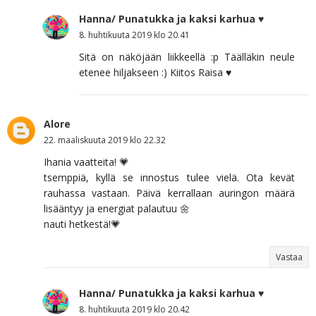
Hanna/ Punatukka ja kaksi karhua ♥
8. huhtikuuta 2019 klo 20.41
Sitä on näköjään liikkeellä :p Täälläkin neule
etenee hiljakseen :) Kiitos Raisa ♥
Alore
22. maaliskuuta 2019 klo 22.32
Ihania vaatteita! 💗
tsemppiä, kyllä se innostus tulee vielä. Ota kevät
rauhassa vastaan. Päivä kerrallaan auringon määrä
lisääntyy ja energiat palautuu 🌼
nauti hetkestä!💗
Vastaa
Hanna/ Punatukka ja kaksi karhua ♥
8. huhtikuuta 2019 klo 20.42