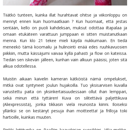
Tiiätkö tunteen, kuinka illat hurahtavat ohitse ja viikonloppu on
mennyt ennen kuin huomaatkaan ? Kun huomaat, että jestas
sentään, kello on puoli kahdeksan, muksut odottaa iltapalaa ja
omaan etukäteen varattuun jumppaan ei sitten muistanutkaan
mennä. Kun klo 21 tekee mieli käydä nukkumaan. En tiedä
meneekö tämä koomailu ja hulinointi enää edes ruuhkavuosien
piikkiin, mutta kässäjumi vaivaa kyllä pahasti ja flow on kateissa.
Tiedän sen iskevän jälleen, kunhan vain alkuun pääsisi, joten sitä
alkua odotellessa.
Muistin aikaan kaivelin kameran kätköistä nämä ompelukset,
mitkä ovat syntyneet joulun hujakoilla. Tuo yksisarvisen kuvalla
varustettu paita on yksinkertaisuudessaan ollut ihan lemppari,
sekä minun että tyttären! Kuva on silitettävä paljettikuva
(Aliexpressistä), jonka tikkasin vielä reunoista kiinni. Iloiseksi
ylläriksi se on kestänyt pesuja ihan moitteetta! Ja frilloja toki
hartioille, kuinkas muuten.
Pinkki lettitunika on PaaPiin kaavakirjan suosikkini, Vilja-mekko.