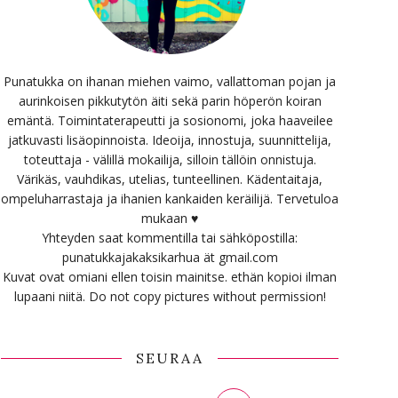
Punatukka on ihanan miehen vaimo, vallattoman pojan ja
aurinkoisen pikkutytön äiti sekä parin höperön koiran
emäntä. Toimintaterapeutti ja sosionomi, joka haaveilee
jatkuvasti lisäopinnoista. Ideoija, innostuja, suunnittelija,
toteuttaja - välillä mokailija, silloin tällöin onnistuja.
Värikäs, vauhdikas, utelias, tunteellinen. Kädentaitaja,
ompeluharrastaja ja ihanien kankaiden keräilijä. Tervetuloa
mukaan ♥
Yhteyden saat kommentilla tai sähköpostilla:
punatukkajakaksikarhua ät gmail.com
Kuvat ovat omiani ellen toisin mainitse. ethän kopioi ilman
lupaani niitä. Do not copy pictures without permission!
SEURAA