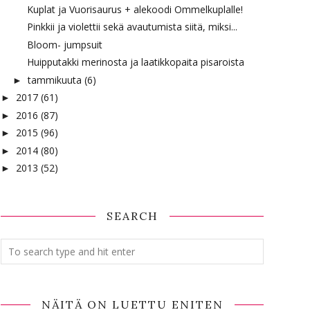
Kuplat ja Vuorisaurus + alekoodi Ommelkuplalle!
Pinkkii ja violettii sekä avautumista siitä, miksi...
Bloom- jumpsuit
Huipputakki merinosta ja laatikkopaita pisaroista
tammikuuta
(6)
►
2017
(61)
►
2016
(87)
►
2015
(96)
►
2014
(80)
►
2013
(52)
►
SEARCH
NÄITÄ ON LUETTU ENITEN