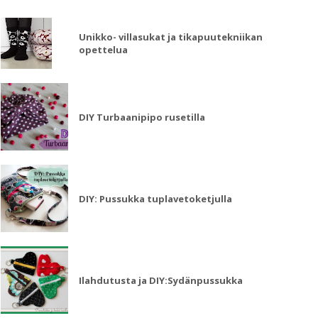
Unikko- villasukat ja tikapuutekniikan
opettelua
DIY Turbaanipipo rusetilla
DIY: Pussukka tuplavetoketjulla
Ilahdutusta ja DIY:Sydänpussukka