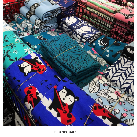
PaaPiin laareilla.