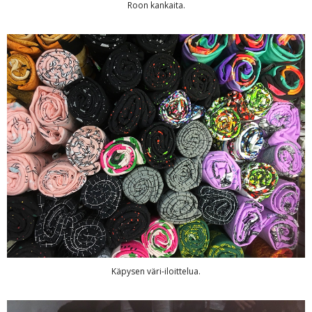
Roon kankaita.
Käpysen väri-iloittelua.