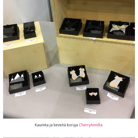
Kauniita ja keveitä koruja
CherryAnnilla
.