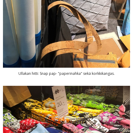
Ullakan hitti: Snap pap- "paperinahka" sekä korkkikangas.