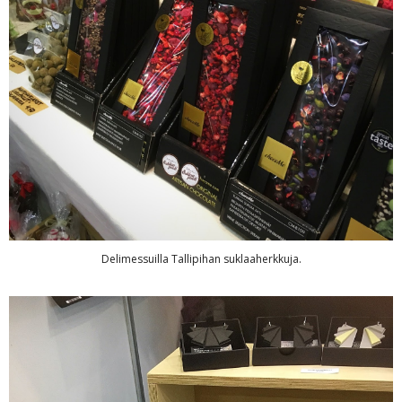
Delimessuilla Tallipihan suklaaherkkuja.