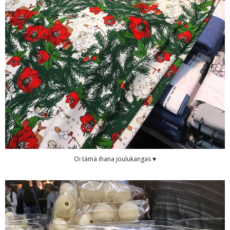
Oi tämä ihana joulukangas ♥