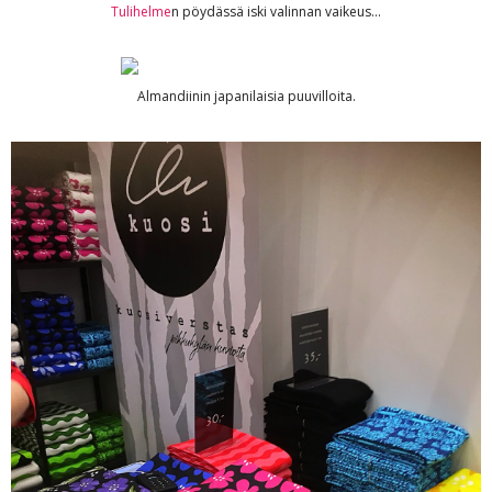
Tulihelme
n pöydässä iski valinnan vaikeus...
Almandiinin japanilaisia puuvilloita.