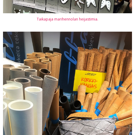
Taikapaja marihennolan heijastimia.