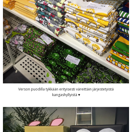
Verson puodilla tykkään erityisesti väreittäin järjestetyistä
kangashyllyistä ♥