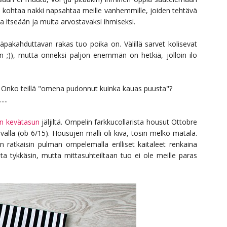
sä kohtaa nakki napsahtaa meille vanhemmille, joiden tehtävä
 ja itseään ja muita arvostavaksi ihmiseksi.
äpakahduttavan rakas tuo poika on. Välillä sarvet kolisevat
n ;)), mutta onneksi paljon enemmän on hetkiä, jolloin ilo
ne? Onko teillä "omena pudonnut kuinka kauas puusta"?
.....
in kevätasun
jäljiltä. Ompelin farkkucollarista housut Ottobre
lla (ob 6/15). Housujen malli oli kiva, tosin melko matala.
 ratkaisin pulman ompelemalla erilliset kaitaleet renkaina
sta tykkäsin, mutta mittasuhteiltaan tuo ei ole meille paras