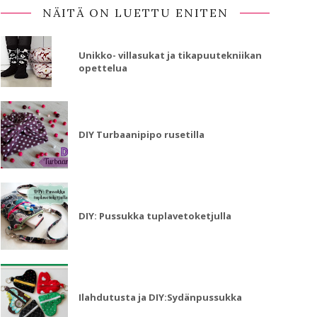
NÄITÄ ON LUETTU ENITEN
Unikko- villasukat ja tikapuutekniikan
opettelua
DIY Turbaanipipo rusetilla
DIY: Pussukka tuplavetoketjulla
Ilahdutusta ja DIY:Sydänpussukka