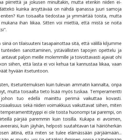
a piirrettä ja jokusen minultakin, mutta etenkin niiden ei-
Tiedättekö kuinka ärsyttävää on nähdä ipanassa juuri samoja
ä eniten? Kun toisaalta tiedostaa ja ymmärtää toista, mutta
mukana ihan liikaa. Sitten voi miettiä, että mistä se noita
si".
iinä on tilaisuuteni tasapainottaa sitä, että välillä kiljumme
en, tunteiden sanottaminen, ystävällisten tapojen opettelu ja
 antavat paljon meille molemmille ja toivottavasti ajavat ohi
on siihen, että lasta ei voi kehua tai kannustaa liikaa, vaan
eväät hyvään itsetuntoon.
asten, itsetuntemuksen kuin tulevan ammatin kannalta, onpa
nyt, mutta toisaalta tieto lisää myös tuskaa. Temperamentti
johon tuo edellä mainittu perimä vaikuttaa kovasti.
osiaalisuus sekä niiden voimakkuus vaikuttavat siihen, miten
 temperamenttityyppi ei ole toista huonompi tai parempi, on
iirteillä pärjää paremmin kuin toisilla. Kukapa ei avoimen,
eeraisi, kuin jäyhän, helposti suutahtavan tai häiriöherkän
lapsen äitinä, että miten se tulee elämässään pärjäämään...
sään ei muutu, voi (ja pitääkin) ihminen oppia säätelemään