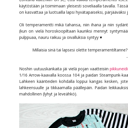
käytöstään ja toimimaan yleisesti soveliaalla tavalla. Täs
on kasvattaa ja luotsailla lapsi hyvätapaiseksi, pärjääväksi
Oli temperamentti mikä tahansa, niin ihana ja niin sydänt
(kun on vielä horoskoopiltaan kauriiksi mennyt syntymää
pulppuaa, nauru raikuu ja oivalluksia syntyy ♥
Millaisia sinä tai lapsesi olette temperamentiltan
..
Noshin uutuuskankaita jäi vielä pojan vaatteisiin
pikkuneid
1/16 Arrow-kaavalla koossa 104 ja paidan Steampunk-kaava
Lahkeen käänteiden kohdalla loppui kangas kesken, joten
lahkeensuulle ja tikkaamalla päällepäin. Paidan leikkauksi
mahdollinen (lyhyt ja leveähkö).