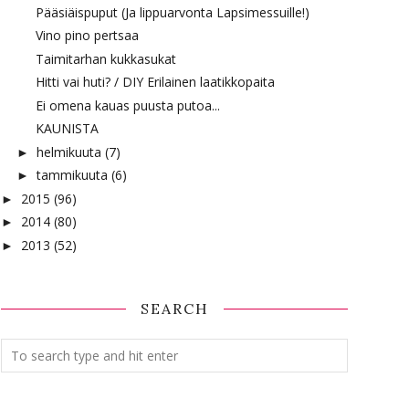
Pääsiäispuput (Ja lippuarvonta Lapsimessuille!)
Vino pino pertsaa
Taimitarhan kukkasukat
Hitti vai huti? / DIY Erilainen laatikkopaita
Ei omena kauas puusta putoa...
KAUNISTA
helmikuuta
(7)
►
tammikuuta
(6)
►
2015
(96)
►
2014
(80)
►
2013
(52)
►
SEARCH