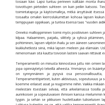
tosiaan kävi. Lapsi tuntuu perineen isältään monta ihana
toivottujen piirteiden suhteen on kuin peiliin katsoisi. 
toimintatapoja ja käytösmalleja, mitkä ärsyttävät itsess
toisaalta omakin kierroslukumittari kohoaa lapsen kiukun 
temppujaan oppiikaan, ja tuntea itsensä taas "vuoden äidik
Onneksi mallioppiminen toimii myös positiivisen suhteen ja s
kilpaa. Halaaminen, paijailu, silittely ja sylissä pitämin
pohtiminen, lapsen vilpitön ihailu ja sen ääneen sanominen
kiukkuhetkistä siinä, mikä lapsen mieleen jää elämään. Usk
nimenomaan sitä kautta toivoisin lasteni saavan riittävät 
Temperamentti on minusta kiinnostava juttu niin omien l
jopa opinnäytetyö tekeillä aiheesta. Ymmärrys on lisäänty
on synnynnäinen ja pysyvä osa persoonallisuutta, 
Temperamenttipiirteet, kuten aktiivisuus, sopeutuvuus ja s
koemme erilaiset asiat ja reagoimme niihin. Vaikka mikään
mielestäni itsestään selvää, että arkielämässä toisilla p
aurinkoisen ja sopeutuvaisen ihmisen kanssa mielummin kav
tyypin. Ja sehän se pikkuisen huolettaakin tulisieluisen 
Lohtuna kuitenkin on se, että vaikka temperamentti itses