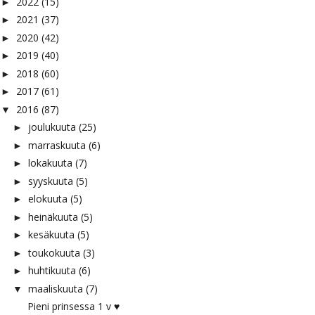
2022
(15)
►
2021
(37)
►
2020
(42)
►
2019
(40)
►
2018
(60)
►
2017
(61)
►
2016
(87)
▼
joulukuuta
(25)
►
marraskuuta
(6)
►
lokakuuta
(7)
►
syyskuuta
(5)
►
elokuuta
(5)
►
heinäkuuta
(5)
►
kesäkuuta
(5)
►
toukokuuta
(3)
►
huhtikuuta
(6)
►
maaliskuuta
(7)
▼
Pieni prinsessa 1 v ♥