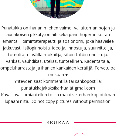
Punatukka on ihanan miehen vaimo, vallattoman pojan ja
aurinkoisen pikkutytön äiti sekä parin höperön koiran
emäntä. Toimintaterapeutti ja sosionomi, joka haaveilee
jatkuvasti lisäopinnoista. Ideoija, innostuja, suunnittelija,
toteuttaja - välillä mokailija, silloin tällöin onnistuja.
Värikäs, vauhdikas, utelias, tunteellinen. Kädentaitaja,
ompeluharrastaja ja ihanien kankaiden keräilijä. Tervetuloa
mukaan ♥
Yhteyden saat kommentilla tai sähköpostilla:
punatukkajakaksikarhua ät gmail.com
Kuvat ovat omiani ellen toisin mainitse. ethän kopioi ilman
lupaani niitä. Do not copy pictures without permission!
SEURAA