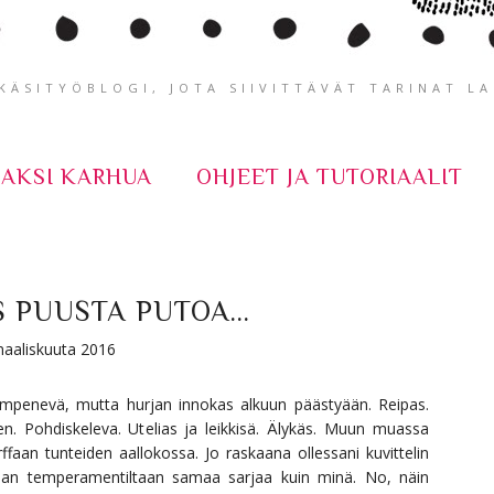
ÄSITYÖBLOGI, JOTA SIIVITTÄVÄT TARINAT L
KAKSI KARHUA
OHJEET JA TUTORIAALIT
 PUUSTA PUTOA...
 maaliskuuta 2016
lämpenevä, mutta hurjan innokas alkuun päästyään. Reipas.
en. Pohdiskeleva. Utelias ja leikkisä. Älykäs. Muun muassa
ffaan tunteiden aallokossa. Jo raskaana ollessani kuvittelin
emaan temperamentiltaan samaa sarjaa kuin minä. No, näin