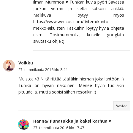
ilman Mummoa ♥ Tunikan kuvia pyöri Savassa
jonkun verran ja sieltä katsoin vinkkiä.
Mallikuva löytyy myös
https://www.weecos.com/fi/item/kanto-
mekko-aikuisten Taskuihin löytyy hyviä ohjeita
esim. Tosimummolta, kokeile googlata
sivutasku ohje :)
Voikku
27. tammikuuta 2016 klo 8.44
Muistot <3 Niitä riittää täälläkin hieman joka lähtöön. :)
Tunika on hyvän näköinen. Menee hyvin tuollakin
pituudella, mutta sopisi siihen resorikin :)
Vastaa
Hanna/ Punatukka ja kaksi karhua ♥
27. tammikuuta 2016 klo 17.47