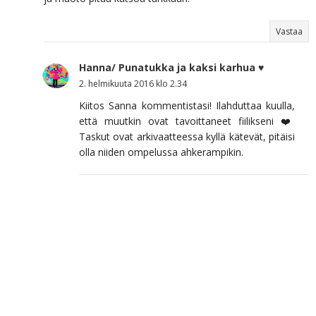
Vastaa
Hanna/ Punatukka ja kaksi karhua ♥
2. helmikuuta 2016 klo 2.34
Kiitos Sanna kommentistasi! Ilahduttaa kuulla,
että muutkin ovat tavoittaneet fiilikseni ❤️
Taskut ovat arkivaatteessa kyllä kätevät, pitäisi
olla niiden ompelussa ahkerampikin.