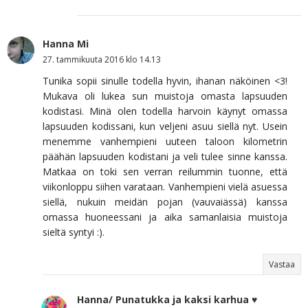
Hanna Mi
27. tammikuuta 2016 klo 14.13
Tunika sopii sinulle todella hyvin, ihanan näköinen <3!
Mukava oli lukea sun muistoja omasta lapsuuden
kodistasi. Minä olen todella harvoin käynyt omassa
lapsuuden kodissani, kun veljeni asuu siellä nyt. Usein
menemme vanhempieni uuteen taloon kilometrin
päähän lapsuuden kodistani ja veli tulee sinne kanssa.
Matkaa on toki sen verran reilummin tuonne, että
viikonloppu siihen varataan. Vanhempieni vielä asuessa
siellä, nukuin meidän pojan (vauvaiässä) kanssa
omassa huoneessani ja aika samanlaisia muistoja
sieltä syntyi :).
Vastaa
Hanna/ Punatukka ja kaksi karhua ♥