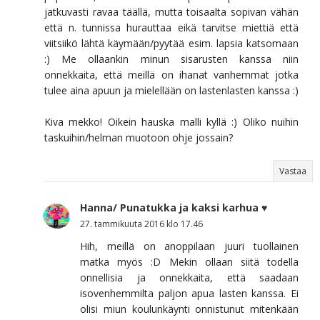
jatkuvasti ravaa täällä, mutta toisaalta sopivan vähän
että n. tunnissa hurauttaa eikä tarvitse miettiä että
viitsiikö lähtä käymään/pyytää esim. lapsia katsomaan
:) Me ollaankin minun sisarusten kanssa niin
onnekkaita, että meillä on ihanat vanhemmat jotka
tulee aina apuun ja mielellään on lastenlasten kanssa :)
Kiva mekko! Oikein hauska malli kyllä :) Oliko nuihin
taskuihin/helman muotoon ohje jossain?
Vastaa
Hanna/ Punatukka ja kaksi karhua ♥
27. tammikuuta 2016 klo 17.46
Hih, meillä on anoppilaan juuri tuollainen
matka myös :D Mekin ollaan siitä todella
onnellisia ja onnekkaita, että saadaan
isovenhemmilta paljon apua lasten kanssa. Ei
olisi miun koulunkäynti onnistunut mitenkään