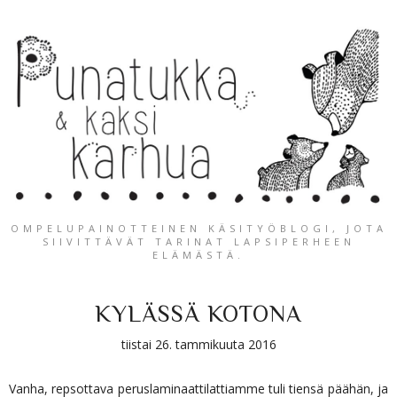
OMPELUPAINOTTEINEN KÄSITYÖBLOGI, JOTA
SIIVITTÄVÄT TARINAT LAPSIPERHEEN
ELÄMÄSTÄ.
KYLÄSSÄ KOTONA
tiistai 26. tammikuuta 2016
Vanha, repsottava peruslaminaattilattiamme tuli tiensä päähän, ja