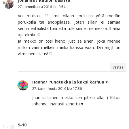
Johanna / Kätilön käsistä
27. tammikuuta 2016 klo 0.54
Voi muistot ♡ me ollaan jouluisin yötä medän
porukoilla tai anoppilassa, joten sillain ei samaa
sentimentaalista tunnetta tule sinne mennessä. Ihania
ajatelmia. ♡
Ja mekko on tosi hieno. Just sellainen, joka menee
milloin vain melkein minkä kanssa vaan. Dimangit on
viimeinen silaus! ♡
Vastaa
Hanna/ Punatukka ja kaksi karhua ♥
27. tammikuuta 2016 klo 17.36
Juuri sellainen mekko sen pitikin olla :) Kiitos
Johanna, ihanasti sanottu ♥
9-10