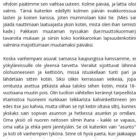
vihdoin päätimme sen vaihtaa uuteen. Kolme päivää, ja lattia olisi
valmis. Tämä kuitenkin edellytti kolmen päivän evakkoreissua
lasten ja koirien kanssa, joten mummolaan kävi tie. (Mies sai
jäädä nauttimaan laatuajasta yksin kotiin, mistä olen ihan semisti
kade.) Pakkasin muutaman nyssäkän (lue:muuttokuorman)
tavaroita mukaan ja siirsin koko konkkaronkan lapsuudenkotiini
valmiina majoittumaan muutamaksi päiväksi.
Koska vanhempani asuvat samassa kaupungissa kanssamme, ei
yökyläreissuille ole yleensä tarvetta. Vierailut sijoittuvat lähinnä
olohuoneeseen ja keittiöön, missä istuskellaan tunti pari ja
lähdetään sitten kotiin. Siksi olikin kerrassaan veikeää, jopa
omituista asettua pitkästä aikaa taloksi siihen kotiin, mistä 18-
vuotiaana muutin pois. Olin tuolloin vähitellen kerännyt tarpeellista
irtaimistoa huoneeni nurkkaan telkkarista kahvinkeittimeen (en
edes itse juo kahvia, mutta olihan se nyt keitin oltava silti), kunnes
ykskaks sain sopivan asunnon ja hetkessä asuinkin jo omillani.
Oma yksiö oli nuoren neitosen silmin ihana - kaikki se vapaus,
oma valta ja ehkä pieni jännityskin. Se oli kuitenkin vain "asunto"
ja koti oli vanhempien tykönä. Sinne oli hyvä paeta, kun jääkaappi