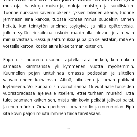
muistoja, hauskoja muistoja, noloja muistoja ja surullisiakin.
Tuonne nurkkaan kaverini oksensi yksien bileiden aikana, tuonne
jemmasin aina karkkia, tuossa kohtaa minua suudeltiin. Onnen
hetkiä, kun teinitytön unelmat täyttyivät ja niitä epätoivoisia,
jolloin sydän riekaileina uskoin maailmalla olevan jotain vain
minua vastaan. Hassuja sattumuksia ja paljon sellaistakin, mitä en
voi teille kertoa, koska äitini lukee tämän kuitenkin.
Enpä olisi nuorena osannut ajatella tätä hetkeä, kun nukuin
samassa kammarissa yli kymmenen vuotta myöhemmin.
Kuunnellen pojan unituhinaa omassa pedissään ja silitellen
vauvaa uneen kainalossa. Äitinä, aikuisena ja oman paikkani
löytäneenä. Voi kunpa olisin voinut sanoa 16-vuotiaalle tunteiden
vuoristoradassa ajelevalle itselleni, ettei turhaan murehdi. Että
tulet saamaan kaiken sen, mistä niin kovin pelkäät jääväsi paitsi.
Ja enemmänkin. Oman perheen, oman kodin ja mummolan. Eipä
sitä kovin paljon muuta ihminen taida tarvitakaan.
...