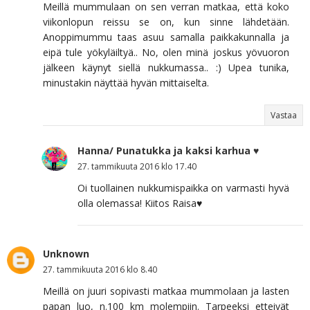
Meillä mummulaan on sen verran matkaa, että koko
viikonlopun reissu se on, kun sinne lähdetään.
Anoppimummu taas asuu samalla paikkakunnalla ja
eipä tule yökyläiltyä.. No, olen minä joskus yövuoron
jälkeen käynyt siellä nukkumassa.. :) Upea tunika,
minustakin näyttää hyvän mittaiselta.
Vastaa
Hanna/ Punatukka ja kaksi karhua ♥
27. tammikuuta 2016 klo 17.40
Oi tuollainen nukkumispaikka on varmasti hyvä
olla olemassa! Kiitos Raisa♥
Unknown
27. tammikuuta 2016 klo 8.40
Meillä on juuri sopivasti matkaa mummolaan ja lasten
papan luo, n.100 km molempiin. Tarpeeksi etteivät