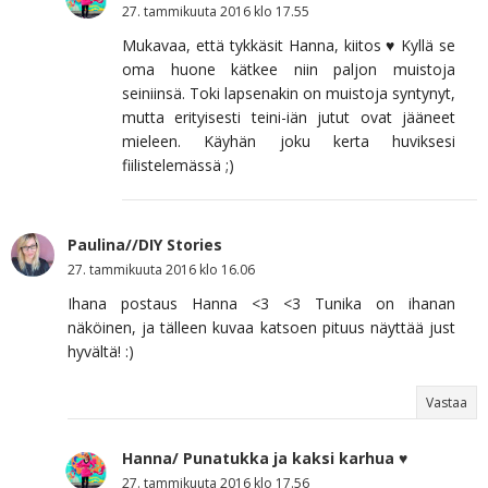
27. tammikuuta 2016 klo 17.55
Mukavaa, että tykkäsit Hanna, kiitos ♥ Kyllä se
oma huone kätkee niin paljon muistoja
seiniinsä. Toki lapsenakin on muistoja syntynyt,
mutta erityisesti teini-iän jutut ovat jääneet
mieleen. Käyhän joku kerta huviksesi
fiilistelemässä ;)
Paulina//DIY Stories
27. tammikuuta 2016 klo 16.06
Ihana postaus Hanna <3 <3 Tunika on ihanan
näköinen, ja tälleen kuvaa katsoen pituus näyttää just
hyvältä! :)
Vastaa
Hanna/ Punatukka ja kaksi karhua ♥
27. tammikuuta 2016 klo 17.56