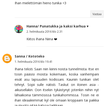
Ihan mielettömän hieno tunika <3
Vastaa
Hanna/ Punatukka ja kaksi karhua ♥
2. helmikuuta 2016 klo 2.31
Kiitos ihana Niina ❤️
Sanna / Kototeko
1. helmikuuta 2016 klo 19.41
Ihana teksti. Saan niin kiinni noista tunnelmista. Itse en
tosin pääsisi moista kokemaan, koska vanhempani
eivät asu lapsuuden kodissani. Kauniin tunikan olet
tehnyt. Sopii sulle nätisti. Taskut on iloinen asia -
aikuisellakin. Oon itsekin tykästynyt jotenkin niihin nyt
lähiaikoina tämmösissä tunikahommissa. Tosin ne ei
ihan ideaaleimmat kyl ole omaan kroppaani tai paikka
ja muoto pitää katsoa tarkkaan.