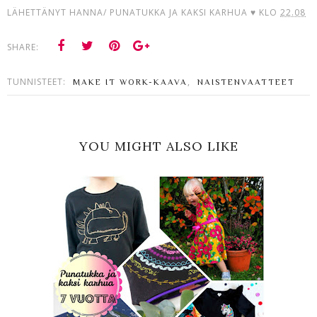
LÄHETTÄNYT
HANNA/ PUNATUKKA JA KAKSI KARHUA ♥
KLO
22.08
SHARE:
TUNNISTEET:
,
MAKE IT WORK-KAAVA
NAISTENVAATTEET
YOU MIGHT ALSO LIKE