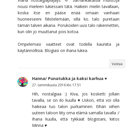
Ihana nostalgiapläjäys. 💜 Samankaltaisia muistoja
nousi mieleen lukiessani tätä. Haikein mielin tavallaan,
koska itse en pääse enää omaan vanhaan
huoneeseeni fiilistelemään, sillä ko. talo puretaan
tämän talven aikana. Porukoiden uusi talo rakennettiin,
kun olin jo muuttanut pois kotoa.
Ompelemasi vaatteet ovat todella kauniita ja
käytännöllisiä. Blogiasi on ihana lukea.
Vastaa
Hanna/ Punatukka ja kaksi karhua ♥
27. tammikuuta 2016 klo 17.51
Hih, nostalgiaa :) Kiva, jos kosketti jollain
tavalla, se on ilo kuulla ♥ Uskon, että voi olla
haikeaa tuo talon purkaminen. Eihän siihen
uuteen taloon liity oma elämä samalla tavalla :/
Ihana kuulla, että tykkäät blogistani, kiitos
Minna ♥