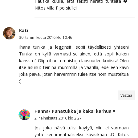
Hauska kuulla, että teksti herätti tunteita ❤️
Kiitos Villa Pipo siulle!
Kati
30. tammikuuta 2016 klo 10.46
Ihana tunika ja legginsit, sopii täydellisesti yhteen!
Tunika on kyllä varmasti sellainen, että sopii kaiken
kanssa :) Olipa ihania muistoja lapsuuden kodista! Olen
itse asunut teininä mummilla ja vaarilla, edelleen käyn
joka päivä, joten harvemmin tulee itse noin muisteltua
:)
Vastaa
Hanna/ Punatukka ja kaksi karhua ♥
2. helmikuuta 2016 klo 2.27
Jos joka päivä tulisi käytyä, niin ei varmaan
yhtä sentimentaaliseksi kävisikään :D Kiitos