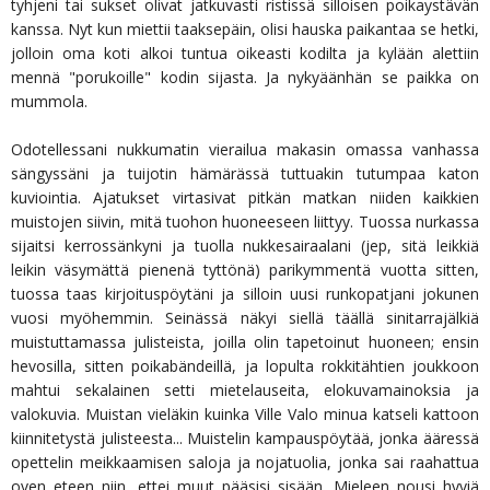
tyhjeni tai sukset olivat jatkuvasti ristissä silloisen poikaystävän
kanssa. Nyt kun miettii taaksepäin, olisi hauska paikantaa se hetki,
jolloin oma koti alkoi tuntua oikeasti kodilta ja kylään alettiin
mennä "porukoille" kodin sijasta. Ja nykyäänhän se paikka on
mummola.
Odotellessani nukkumatin vierailua makasin omassa vanhassa
sängyssäni ja tuijotin hämärässä tuttuakin tutumpaa katon
kuviointia. Ajatukset virtasivat pitkän matkan niiden kaikkien
muistojen siivin, mitä tuohon huoneeseen liittyy. Tuossa nurkassa
sijaitsi kerrossänkyni ja tuolla nukkesairaalani (jep, sitä leikkiä
leikin väsymättä pienenä tyttönä) parikymmentä vuotta sitten,
tuossa taas kirjoituspöytäni ja silloin uusi runkopatjani jokunen
vuosi myöhemmin. Seinässä näkyi siellä täällä sinitarrajälkiä
muistuttamassa julisteista, joilla olin tapetoinut huoneen; ensin
hevosilla, sitten poikabändeillä, ja lopulta rokkitähtien joukkoon
mahtui sekalainen setti mietelauseita, elokuvamainoksia ja
valokuvia. Muistan vieläkin kuinka Ville Valo minua katseli kattoon
kiinnitetystä julisteesta... Muistelin kampauspöytää, jonka ääressä
opettelin meikkaamisen saloja ja nojatuolia, jonka sai raahattua
oven eteen niin, ettei muut pääsisi sisään. Mieleen nousi hyviä