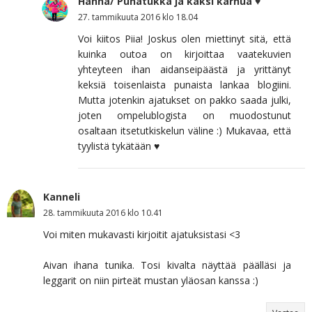
Hanna/ Punatukka ja kaksi karhua ♥
27. tammikuuta 2016 klo 18.04
Voi kiitos Piia! Joskus olen miettinyt sitä, että
kuinka outoa on kirjoittaa vaatekuvien
yhteyteen ihan aidanseipäästä ja yrittänyt
keksiä toisenlaista punaista lankaa blogiini.
Mutta jotenkin ajatukset on pakko saada julki,
joten ompelublogista on muodostunut
osaltaan itsetutkiskelun väline :) Mukavaa, että
tyylistä tykätään ♥
Kanneli
28. tammikuuta 2016 klo 10.41
Voi miten mukavasti kirjoitit ajatuksistasi <3
Aivan ihana tunika. Tosi kivalta näyttää päälläsi ja
leggarit on niin pirteät mustan yläosan kanssa :)