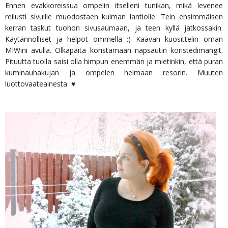
Ennen evakkoreissua ompelin itselleni tunikan, mikä levenee
reilusti sivuille muodostaen kulman lantiolle. Tein ensimmäisen
kerran taskut tuohon sivusaumaan, ja teen kyllä jatkossakin.
Käytännölliset ja helpot ommella :) Kaavan kuosittelin oman
MIWini avulla. Olkapäitä koristamaan napsautin koristedimangit.
Pituutta tuolla saisi olla himpun enemmän ja mietinkin, että puran
kuminauhakujan ja ompelen helmaan resorin. Muuten
luottovaateainesta ♥