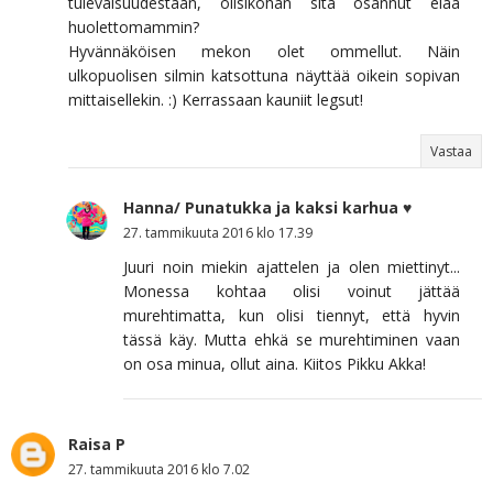
tulevaisuudestaan, olisikohan sitä osannut elää
huolettomammin?
Hyvännäköisen mekon olet ommellut. Näin
ulkopuolisen silmin katsottuna näyttää oikein sopivan
mittaisellekin. :) Kerrassaan kauniit legsut!
Vastaa
Hanna/ Punatukka ja kaksi karhua ♥
27. tammikuuta 2016 klo 17.39
Juuri noin miekin ajattelen ja olen miettinyt...
Monessa kohtaa olisi voinut jättää
murehtimatta, kun olisi tiennyt, että hyvin
tässä käy. Mutta ehkä se murehtiminen vaan
on osa minua, ollut aina. Kiitos Pikku Akka!
Raisa P
27. tammikuuta 2016 klo 7.02