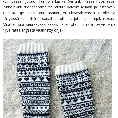
kuin pääsen juttuun kunnolla käsiksi (varsinkin tässä koomassa,
jonka pikku rinsessamme on minulle valvomisellaan järjestänyt :/
). Sukkaohje oli siitä erinomainen, että kaavakuvassa oli joka rivi
näkyvissä sekä lisäksi sanalliset ohjeet, joten pöllömpikin osasi.
Mitähän sitä seuraavaksi keksisi ja eritoten - mistä löytyisi yhtä
hyvä rautalangasta väännetty ohje?