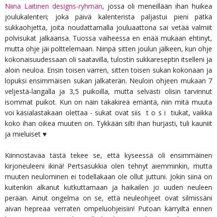
Niina Laitinen designs-ryhmän
, jossa oli meneillään ihan huikea
joulukalenteri; joka päivä kalenterista paljastui pieni pätkä
sukkaohjetta, joita noudattamalla jouluaattona sai vetää valmiit
polvisukat jalkaansa. Tuossa vaiheessa en enää mukaan ehtinyt,
mutta ohje jäi polttelemaan. Niinpä sitten joulun jälkeen, kun ohje
kokonaisuudessaan oli saatavilla, tulostin sukkareseptin itselleni ja
aloin neuloa. Ensin toisen varren, sitten toisen sukan kokonaan ja
lopuksi ensimmäisen sukan jalkaterän. Neuloin ohjeen mukaan 7
veljestä-langalla ja 3,5 puikoilla, mutta selvästi olisin tarvinnut
isommat puikot. Kun on näin takakireä emäntä, niin mitä muuta
voi käsialastakaan olettaa - sukat ovat siis t o s i tiukat, vaikka
koko ihan oikea muuten on. Tykkään silti ihan hurjasti, tuli kauniit
ja mieluiset ♥
Kiinnostavaa tästä tekee se, että kyseessä oli ensimmäinen
kirjoneuleeni ikinä! Pertsasukkia olen tehnyt aiemminkin, mutta
muuten neulominen ei todellakaan ole ollut juttuni. Jokin siinä on
kuitenkin alkanut kutkuttamaan ja haikailen jo uuden neuleen
perään. Ainut ongelma on se, että neuleohjeet ovat silmissäni
aivan hepreaa verraten ompeluohjeisiin! Putoan kärryiltä ennen