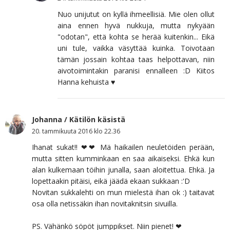
Nuo unijutut on kyllä ihmeellisiä. Mie olen ollut
aina ennen hyvä nukkuja, mutta nykyään
"odotan", että kohta se herää kuitenkin... Eikä
uni tule, vaikka väsyttää kuinka. Toivotaan
tämän jossain kohtaa taas helpottavan, niin
aivotoimintakin paranisi ennalleen :D Kiitos
Hanna kehuista ♥
Johanna / Kätilön käsistä
20. tammikuuta 2016 klo 22.36
Ihanat sukat!! ❤❤ Mä haikailen neuletöiden perään,
mutta sitten kumminkaan en saa aikaiseksi. Ehkä kun
alan kulkemaan töihin junalla, saan aloitettua. Ehkä. Ja
lopettaakin pitäisi, eikä jäädä ekaan sukkaan :'D
Novitan sukkalehti on mun mielestä ihan ok :) taitavat
osa olla netissäkin ihan novitaknitsin sivuilla.
PS. Vähänkö söpöt jumppikset. Niin pienet! ❤