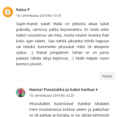
Raisa P
18. tammikuuta 2016 klo 10.18
Super-ihanat sukat! Mulla on pitkästä aikaa sukat
puikoilla, varressa pätkä kirjoneuletta. En tiedä onko
taidot ruosteessa vai mitä, mutta neulon kuviota ihan
koko ajan väärin.. Saa nähdä jaksanko tehdä loppuun
vai tekiskö kumminkin pitsisukat mikä oli alunperin
ajatus.. ;) Ihanat jumppikset. Sehän se on paras
palaute nähdä lahja käytössä.. :) Mulle kelpais myös
kunnon yöunet..
Vastaa
Hanna/ Punatukka ja kaksi karhua ♥
18. tammikuuta 2016 klo 20.25
Pitsisukatkin kuulostavat ihanilta! Miullakin
meni muutamassa kohtaa väärin ja pakkohan
se oli purkaa ja korjata, ei voi jättää tietoisesti