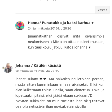
Vastaa
Hanna/ Punatukka ja kaksi karhua ♥
24. tammikuuta 2016 klo 20.36
Junamatkathan olisivat mitä oivallisimpia
neulomiseen :) Mie aion ottaa neuleet mukaan,
kun taas koulu jatkuu. Kiitos Johanna ♥
Johanna / Kätilön käsistä
20. tammikuuta 2016 klo 22.36
Ihanat sukat!! ❤❤ Mä haikailen neuletöiden perään,
mutta sitten kumminkaan en saa aikaiseksi. Ehkä kun
alan kulkemaan töihin junalla, saan aloitettua. Ehkä. Ja
lopettaakin pitäisi, eikä jäädä ekaan sukkaan :'D
Novitan sukkalehti on mun mielestä ihan ok :) taitavat
osa olla netissäkin ihan novitaknitsin sivuilla.