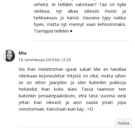
virheitä. Ai teilläkin valvotaan? Tää on kyllä
rankkaa, nyt alkaa oikeasti muisti ja
tarkkaavuus jo kärsiä. Vauvana typy nukkui
hyvin, mutta nyt mennyt vaan kehnommaksi.
Tsemppiä teillekin ♥
Mia
18. tammikuuta 2016 klo 12.29
Siis ihan mielettömän upeat sukat! Mie en handlaa
ollenkaan kirjoneuletta! Yritystä on ollut, mutta siihen
se on sitten jäänytkin. Ja olen kuitenkin puikkoja
heilutellut ihan koko ikäni. Tässä taannoin tein
kuitenkin periaatepäätöksen, että tänä vuonna vielä
yritän ihan oikeasti ja aion saada jotain jopa
onnistumaan. Katsotaan kuin käy... =D
Vastaa