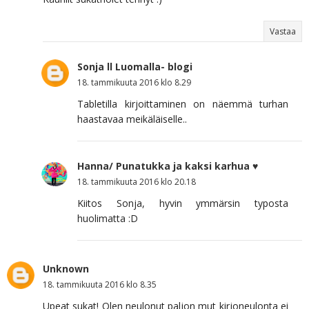
Vastaa
Sonja ll Luomalla- blogi
18. tammikuuta 2016 klo 8.29
Tabletilla kirjoittaminen on näemmä turhan
haastavaa meikäläiselle..
Hanna/ Punatukka ja kaksi karhua ♥
18. tammikuuta 2016 klo 20.18
Kiitos Sonja, hyvin ymmärsin typosta
huolimatta :D
Unknown
18. tammikuuta 2016 klo 8.35
Upeat sukat! Olen neulonut paljon mut kirjoneulonta ei