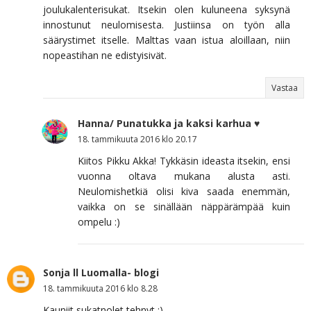
joulukalenterisukat. Itsekin olen kuluneena syksynä
innostunut neulomisesta. Justiinsa on työn alla
säärystimet itselle. Malttas vaan istua aloillaan, niin
nopeastihan ne edistyisivät.
Vastaa
Hanna/ Punatukka ja kaksi karhua ♥
18. tammikuuta 2016 klo 20.17
Kiitos Pikku Akka! Tykkäsin ideasta itsekin, ensi
vuonna oltava mukana alusta asti.
Neulomishetkiä olisi kiva saada enemmän,
vaikka on se sinällään näppärämpää kuin
ompelu :)
Sonja ll Luomalla- blogi
18. tammikuuta 2016 klo 8.28
Kauniit sukatnolet tehnyt :)