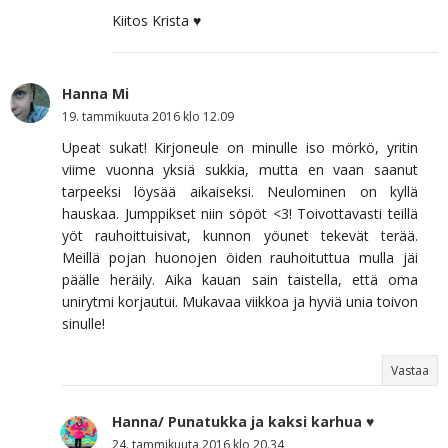
Kiitos Krista ♥
Hanna Mi
19. tammikuuta 2016 klo 12.09
Upeat sukat! Kirjoneule on minulle iso mörkö, yritin
viime vuonna yksiä sukkia, mutta en vaan saanut
tarpeeksi löysää aikaiseksi. Neulominen on kyllä
hauskaa. Jumppikset niin söpöt <3! Toivottavasti teillä
yöt rauhoittuisivat, kunnon yöunet tekevät terää.
Meillä pojan huonojen öiden rauhoituttua mulla jäi
päälle heräily. Aika kauan sain taistella, että oma
unirytmi korjautui. Mukavaa viikkoa ja hyviä unia toivon
sinulle!
Vastaa
Hanna/ Punatukka ja kaksi karhua ♥
24. tammikuuta 2016 klo 20.34