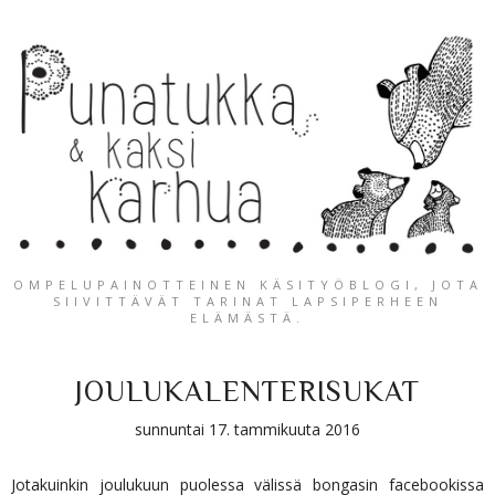
OMPELUPAINOTTEINEN KÄSITYÖBLOGI, JOTA
SIIVITTÄVÄT TARINAT LAPSIPERHEEN
ELÄMÄSTÄ.
JOULUKALENTERISUKAT
sunnuntai 17. tammikuuta 2016
Jotakuinkin joulukuun puolessa välissä bongasin facebookissa