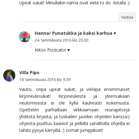
Upeat sukat! Minullakin nämä ovat vielä to do -listalla :)
Vastaa
Hanna/ Punatukka ja kaksi karhua ♥
24. tammikuuta 2016 klo 20.30
Kiitos Pizzicato! ♥
Villa Pipo
19. tammikuuta 2016 klo 9.39
Vautsi, onpa upeat sukat, ja vieläpä ensimmäiset
kirjoneulesukat! Kirjoneuleista ja yleensäkään
neulomisesta ei ole kyllä kauheasti kokemusta.
Opettelen parhaillaan virkkaamaan reunapitsejä
yhdestä kirjasta, ja tuskailen juurikin ohjeiden kanssa:)
ohjeista puuttuu kaaviot ja pelkillä sanallisilla ohjeilla ei
tahdo pysyä kärryillä..:) somat jumppikset!