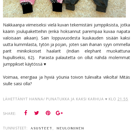
Nakkaanpa viimeiseksi vielä kuvan tekemistäni jumppiksista, jotka
käärin joulupaketteihin (enkä hoksannut parempaa kuvaa napata
valoisaan aikaan). Sain loppuvuodesta kuukauden sisään kaksi
uutta kummilasta, tytön ja pojan, joten sain ihanan syyn ommella
parit minikokoiset haalarit (Indian elephant muokattuna
hupulliseksi, 62). Parasta palautetta on ollut nähdä molemmat
jumppikset käytössä ♥
Voimaa, energiaa ja hyviä yöunia toivon tulevalta viikolta! Mitäs
siulle saisi olla?
LÄHETTÄNYT
HANNA/ PUNATUKKA JA KAKSI KARHUA ♥
KLO
21.55
SHARE:
TUNNISTEET:
,
ASUSTEET
NEULOMINEN