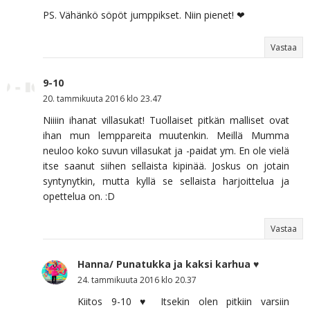
PS. Vähänkö söpöt jumppikset. Niin pienet! ❤
Vastaa
9-10
20. tammikuuta 2016 klo 23.47
Niiiin ihanat villasukat! Tuollaiset pitkän malliset ovat
ihan mun lemppareita muutenkin. Meillä Mumma
neuloo koko suvun villasukat ja -paidat ym. En ole vielä
itse saanut siihen sellaista kipinää. Joskus on jotain
syntynytkin, mutta kyllä se sellaista harjoittelua ja
opettelua on. :D
Vastaa
Hanna/ Punatukka ja kaksi karhua ♥
24. tammikuuta 2016 klo 20.37
Kiitos 9-10 ♥ Itsekin olen pitkiin varsiin