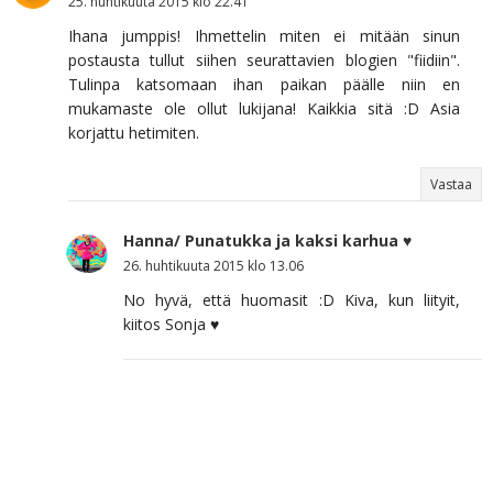
25. huhtikuuta 2015 klo 22.41
Ihana jumppis! Ihmettelin miten ei mitään sinun
postausta tullut siihen seurattavien blogien "fiidiin".
Tulinpa katsomaan ihan paikan päälle niin en
mukamaste ole ollut lukijana! Kaikkia sitä :D Asia
korjattu hetimiten.
Vastaa
Hanna/ Punatukka ja kaksi karhua ♥
26. huhtikuuta 2015 klo 13.06
No hyvä, että huomasit :D Kiva, kun liityit,
kiitos Sonja ♥