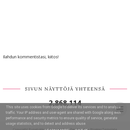
Ilahdun kommentistasi, kiitos!
SIVUN NÄYTTÖJÄ YHTEENSÄ
2,868,114
This site uses cookies from Google to deliver its services and to analyze
traffic. Your IP address and user-agent are shared with Google along with
performance and security metrics to ensure quality of service, generate
usage statistics, and to detect and address abuse.
Copyright
Punatukka ja kaksi karhua
. Designed by
BloggerTemplate