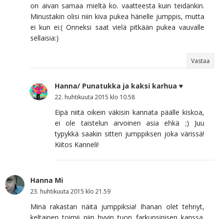
on aivan samaa mieltä ko. vaatteesta kuin teidänkin.
Minustakin olisi niin kiva pukea hänelle jumppis, mutta
ei kun ei:( Onneksi saat vielä pitkään pukea vauvalle
sellaisia:)
Vastaa
Hanna/ Punatukka ja kaksi karhua ♥
22. huhtikuuta 2015 klo 10.58
Eipä niitä oikein väkisin kannata päälle kiskoa,
ei ole taistelun arvoinen asia ehkä ;) Juu
typykkä saakin sitten jumppiksen joka värissä!
Kiitos Kanneli!
Hanna Mi
23. huhtikuuta 2015 klo 21.59
Minä rakastan näitä jumppiksia! Ihanan olet tehnyt,
keltainen toimii niin hyvin tuon farkunsinisen kanssa.