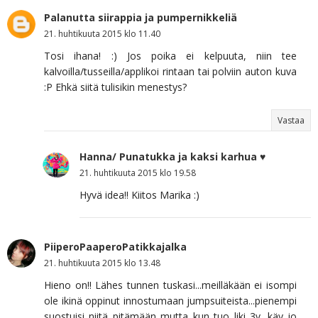
Palanutta siirappia ja pumpernikkeliä
21. huhtikuuta 2015 klo 11.40
Tosi ihana! :) Jos poika ei kelpuuta, niin tee
kalvoilla/tusseilla/applikoi rintaan tai polviin auton kuva
:P Ehkä siitä tulisikin menestys?
Vastaa
Hanna/ Punatukka ja kaksi karhua ♥
21. huhtikuuta 2015 klo 19.58
Hyvä idea!! Kiitos Marika :)
PiiperoPaaperoPatikkajalka
21. huhtikuuta 2015 klo 13.48
Hieno on!! Lähes tunnen tuskasi...meilläkään ei isompi
ole ikinä oppinut innostumaan jumpsuiteista...pienempi
suostuisi niitä pitämään mutta kun tuo liki 3v. käy jo