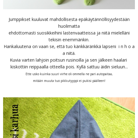
Jumppikset kuuluvat mahdollisesta epäkäytännöllisyydestään
huolimatta
ehdottomasti suosikkeihini lastenvaatteissa ja niitä mielelläni
tekisin enemmänkin.
Hankaluutena on vaan se, että tuo känkkäränkkä lapseni i n h o a
a niitä.
Kuvia varten lahjoin poitsun rusinoilla ja sen jälkeen haalari
kiskottiin reippaalla otteella pois. Kyllä sattuu äidin sieluun...
Ette usko kuinka suuri virhe oli ommella ne pari autopaitaa,
mitään muuta tuo pikkutyyppi ei pukisi päälleen!