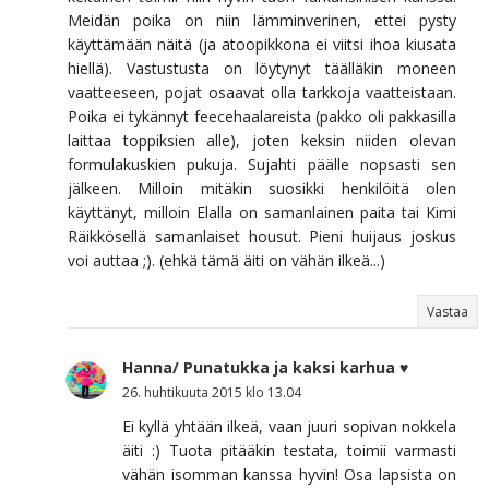
Meidän poika on niin lämminverinen, ettei pysty
käyttämään näitä (ja atoopikkona ei viitsi ihoa kiusata
hiellä). Vastustusta on löytynyt täälläkin moneen
vaatteeseen, pojat osaavat olla tarkkoja vaatteistaan.
Poika ei tykännyt feecehaalareista (pakko oli pakkasilla
laittaa toppiksien alle), joten keksin niiden olevan
formulakuskien pukuja. Sujahti päälle nopsasti sen
jälkeen. Milloin mitäkin suosikki henkilöitä olen
käyttänyt, milloin Elalla on samanlainen paita tai Kimi
Räikkösellä samanlaiset housut. Pieni huijaus joskus
voi auttaa ;). (ehkä tämä äiti on vähän ilkeä...)
Vastaa
Hanna/ Punatukka ja kaksi karhua ♥
26. huhtikuuta 2015 klo 13.04
Ei kyllä yhtään ilkeä, vaan juuri sopivan nokkela
äiti :) Tuota pitääkin testata, toimii varmasti
vähän isomman kanssa hyvin! Osa lapsista on