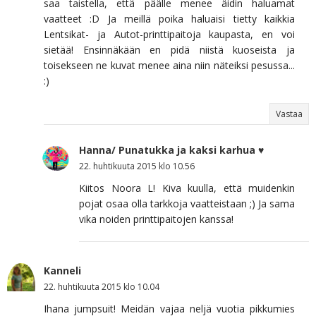
saa taistella, että päälle menee äidin haluamat
vaatteet :D Ja meillä poika haluaisi tietty kaikkia
Lentsikat- ja Autot-printtipaitoja kaupasta, en voi
sietää! Ensinnäkään en pidä niistä kuoseista ja
toisekseen ne kuvat menee aina niin näteiksi pesussa...
:)
Vastaa
Hanna/ Punatukka ja kaksi karhua ♥
22. huhtikuuta 2015 klo 10.56
Kiitos Noora L! Kiva kuulla, että muidenkin
pojat osaa olla tarkkoja vaatteistaan ;) Ja sama
vika noiden printtipaitojen kanssa!
Kanneli
22. huhtikuuta 2015 klo 10.04
Ihana jumpsuit! Meidän vajaa neljä vuotia pikkumies