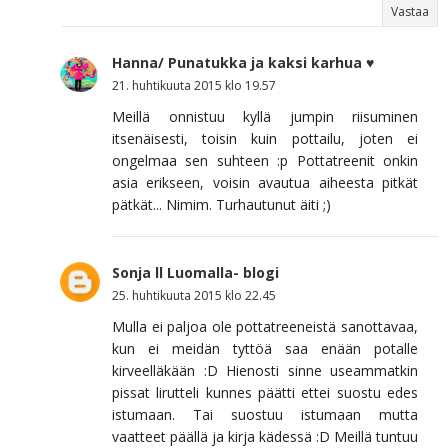
Vastaa
Hanna/ Punatukka ja kaksi karhua ♥
21. huhtikuuta 2015 klo 19.57
Meillä onnistuu kyllä jumpin riisuminen
itsenäisesti, toisin kuin pottailu, joten ei
ongelmaa sen suhteen :p Pottatreenit onkin
asia erikseen, voisin avautua aiheesta pitkät
pätkät... Nimim. Turhautunut äiti ;)
Sonja ll Luomalla- blogi
25. huhtikuuta 2015 klo 22.45
Mulla ei paljoa ole pottatreeneistä sanottavaa,
kun ei meidän tyttöä saa enään potalle
kirveelläkään :D Hienosti sinne useammatkin
pissat lirutteli kunnes päätti ettei suostu edes
istumaan. Tai suostuu istumaan mutta
vaatteet päällä ja kirja kädessä :D Meillä tuntuu