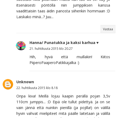
itsenäisesti pöntöllä niin jumppiksen kanssa
vaadittaisiin taas äidin panosta siihenkin hommaan :D
Laiskako minä...? Juu...
Vastaa
Hanna/ Punatukka ja kaksi karhua ♥
21. huhtikuuta 2015 klo 20.27
Hih, hyvä että muillakin! Kiitos
PiiperoPaaperoPatikkajalka :)
Unknown
22. huhtikuuta 2015 klo 8.18
Onpa kiva! Meillä lojuu kaapin perällä pojan 3,5v
110cm jumppis... :D Eipä ole tullut pidettyä. Ja on se
vain jännä että nuinkin pienillä (ja pojilla!) on välillä
hyvin vahvat mielipiteet mitä päälle laitetaan ja välillä