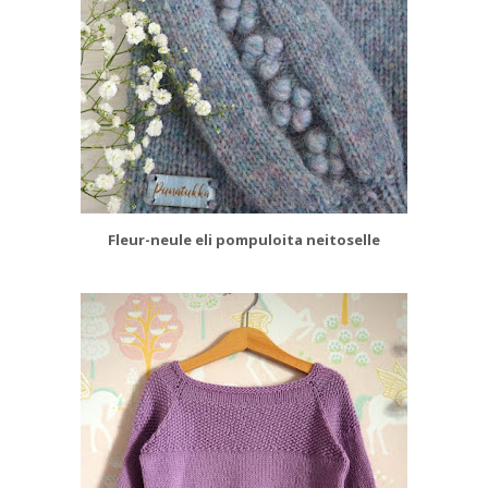
Fleur-neule eli pompuloita neitoselle