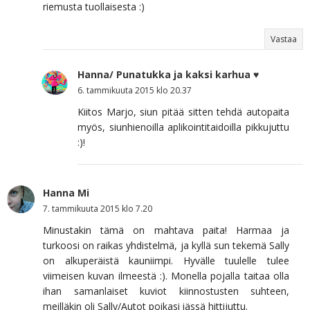
riemusta tuollaisesta :)
Vastaa
Hanna/ Punatukka ja kaksi karhua ♥
6. tammikuuta 2015 klo 20.37
Kiitos Marjo, siun pitää sitten tehdä autopaita
myös, siunhienoilla aplikointitaidoilla pikkujuttu
:)!
Hanna Mi
7. tammikuuta 2015 klo 7.20
Minustakin tämä on mahtava paita! Harmaa ja
turkoosi on raikas yhdistelmä, ja kyllä sun tekemä Sally
on alkuperäistä kauniimpi. Hyvälle tuulelle tulee
viimeisen kuvan ilmeestä :). Monella pojalla taitaa olla
ihan samanlaiset kuviot kiinnostusten suhteen,
meilläkin oli Sally/Autot poikasi iässä hittijuttu.