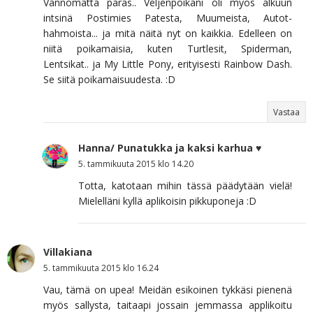
Vannomatta paras.. Veljenpoikani oli myös alkuun
intsinä Postimies Patesta, Muumeista, Autot-
hahmoista... ja mitä näitä nyt on kaikkia. Edelleen on
niitä poikamaisia, kuten Turtlesit, Spiderman,
Lentsikat.. ja My Little Pony, erityisesti Rainbow Dash.
Se siitä poikamaisuudesta. :D
Vastaa
Hanna/ Punatukka ja kaksi karhua ♥
5. tammikuuta 2015 klo 14.20
Totta, katotaan mihin tässä päädytään vielä!
Mielelläni kyllä aplikoisin pikkuponeja :D
Villakiana
5. tammikuuta 2015 klo 16.24
Vau, tämä on upea! Meidän esikoinen tykkäsi pienenä
myös sallysta, taitaapi jossain jemmassa applikoitu