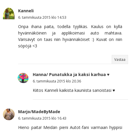
Kanneli
6. tammikuuta 2015 klo 14.53
Onpa ihana paita, todella tyylikäs. Kaulus on kyllä
hyvännäköinen ja applikoimasi auto mahtava.
Värisävyt on taas niin hyvännäköiset :) Kuvat on niin
söpöjä <3
Vastaa
Hanna/ Punatukka ja kaksi karhua ♥
6. tammikuuta 2015 klo 20.36
Kiitos Kanneli kaikista kauniista sanoistasi ♥
Marjo/MadeByMade
6. tammikuuta 2015 klo 16.43
Hieno paita! Meidän pieni Autot-fani varmaan hyppisi