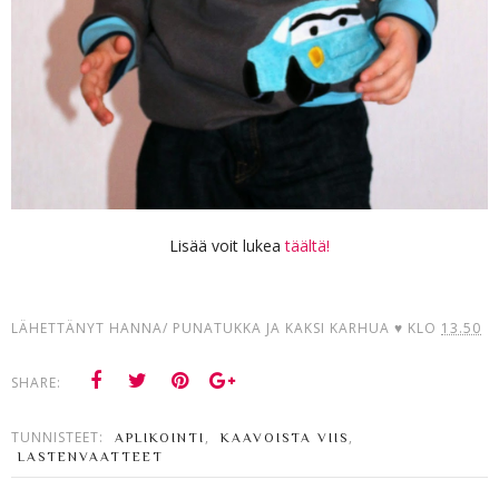
Lisää voit lukea
täältä!
LÄHETTÄNYT
HANNA/ PUNATUKKA JA KAKSI KARHUA ♥
KLO
13.50
SHARE:
TUNNISTEET:
,
,
APLIKOINTI
KAAVOISTA VIIS
LASTENVAATTEET