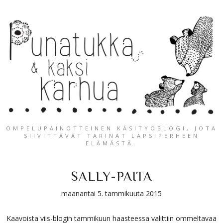
OMPELUPAINOTTEINEN KÄSITYÖBLOGI, JOTA
SIIVITTÄVÄT TARINAT LAPSIPERHEEN
ELÄMÄSTÄ.
SALLY-PAITA
maanantai 5. tammikuuta 2015
Kaavoista viis-blogin tammikuun haasteessa valittiin ommeltavaa