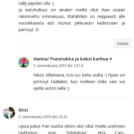
sally-pipokin olla :)
Ja autohulluus on ainakin meillä ollut ihan sisään
rakennettu ominaisuus, iltatähtikin on reippaasti alle
vuosikkaasta asti istunut pikkuauto kädessään ja
pärissyt :D
Vastaa
Hanna/ Punatukka ja kaksi karhua ♥
5. tammikuuta 2015 klo 19.14
Kiitos VillaKiana, tosi iso kehu siulta :) Hyvin on
pörissyt täälläkin, kun melkein millä vain voi
ajella auton lailla ;)
Kirsi
5. tammikuuta 2015 klo 23.31
Upea paita! Pari vuotta sitten olisi ollut meillä unelmien
täyttymys. Voin "lohduttaa", että Cars-