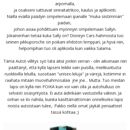
arpomalla,
ja osakseni sattuivat siniraitatrikoo, kaulus ja aplikointi.
Näillä eväillä päädyin ompelemaan ipanalle "muka siistimmän"
paidan,
johon asiaa pohdittuani myönnyin ompelemaan Sallyn.
Jokainenhan tietää kuka Sally on? Disneyn Cars-hahmoista tuo
sininen pikkuporsche on poikani ehdoton lemppari, ja hyvä niin,
helpompihan tuo oli aplikoida kuin vaikka Salama.
Tämä Autot-villitys syö tätä äitiä jonkin verran - olin aikoinaan niin
päättänyt, että kyllä lapseni leikkii vain puisilla, mielikuvitusta
ruokkivilla leluilla, suositaan "unisex-leluja" ja värejä, kotiimme ei
raahata mitään muovihahmosälää jne jne... Mutta. Tuo meidän
lapsi on kyllä niin POIKA kuin voi vain olla ja autohulluus on
selvästi sisäsyntyistä. Ei auta äidinkään vastustella väkisin. Ja
onhan se ilo nähdä, kuinka käsittämättömän onnelliseksi lapsi
noista autoistaan tulee,. Pakko niellä omat jäykät periaatteet
tässä kohtaa ;)