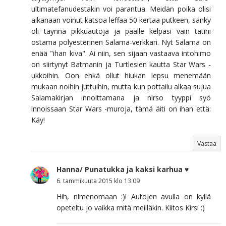
ultimatefanudestakin voi parantua. Meidän poika olisi
aikanaan voinut katsoa leffaa 50 kertaa putkeen, sänky
oli täynnä pikkuautoja ja päälle kelpasi vain tätini
ostama polyesterinen Salama-verkkari. Nyt Salama on
enää "ihan kiva". Ai niin, sen sijaan vastaava intohimo
on siirtynyt Batmanin ja Turtlesien kautta Star Wars -
ukkoihin. Oon ehkä ollut hiukan lepsu menemään
mukaan noihin juttuihin, mutta kun pottailu alkaa sujua
Salamakirjan innoittamana ja nirso tyyppi syö
innoissaan Star Wars -muroja, tämä äiti on ihan että:
Käy!
Vastaa
Hanna/ Punatukka ja kaksi karhua ♥
6. tammikuuta 2015 klo 13.09
Hih, nimenomaan :)! Autojen avulla on kyllä
opeteltu jo vaikka mitä meilläkin. Kiitos Kirsi :)