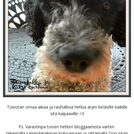
Toivotan omaa aikaa ja rauhallisia hetkiä arjen keskelle kaikille
sitä kaipaaville <3
Ps. Varastinpa toisen hetken bloggaamista varten
tekemällä sämpylätaikinan kohoamaan ja jättämällä Oon iskän