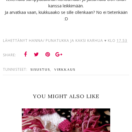
kanssa leikkimään.
Ja arvatkaa vaan, kiukkuaako se sille ollenkaan? No ei tietenkään
:D
LÄHETTÄNYT
HANNA/ PUNATUKKA JA KAKSI KARHUA ♥
KLO
17.53
SHARE:
TUNNISTEET:
,
SISUSTUS
VIRKKAUS
YOU MIGHT ALSO LIKE