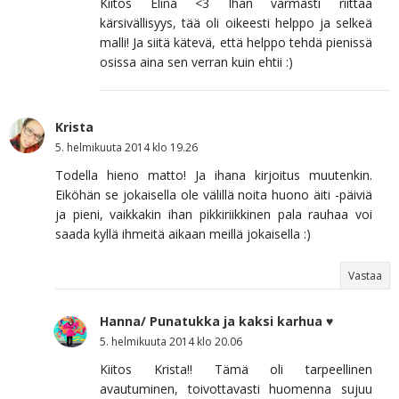
Kiitos Elina <3 Ihan varmasti riittää
kärsivällisyys, tää oli oikeesti helppo ja selkeä
malli! Ja siitä kätevä, että helppo tehdä pienissä
osissa aina sen verran kuin ehtii :)
Krista
5. helmikuuta 2014 klo 19.26
Todella hieno matto! Ja ihana kirjoitus muutenkin.
Eiköhän se jokaisella ole välillä noita huono äiti -päiviä
ja pieni, vaikkakin ihan pikkiriikkinen pala rauhaa voi
saada kyllä ihmeitä aikaan meillä jokaisella :)
Vastaa
Hanna/ Punatukka ja kaksi karhua ♥
5. helmikuuta 2014 klo 20.06
Kiitos Krista!! Tämä oli tarpeellinen
avautuminen, toivottavasti huomenna sujuu