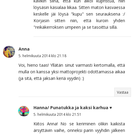
kävikin siinä, että kun alkoi kupristua, niin
löysäsin käsialaa liikaa. Sitten maton kasvaessa
keskelle jäi löysä "kupu" sen seurauksena :/
Korjasin sitten niin, että kuroin yhden
"reikäkerroksen umpeen ja se tasoittui sillä.
Anna
5. helmikuuta 2014 klo 21.18
Voi, hieno taas! Yllätän sinut varmasti kertomalla, että
mulla on kanssa yksi mattoprojekti odottamassa aikaa
(ja sitä, että jaksan keriä vyydin) :)
Vastaa
Hanna/ Punatukka ja kaksi karhua ♥
5. helmikuuta 2014 klo 21.51
Kiitos Anna! No se keriminen olikin kaikista
ärsyttävin vaihe, onneksi parin vyyhdin jälkeen