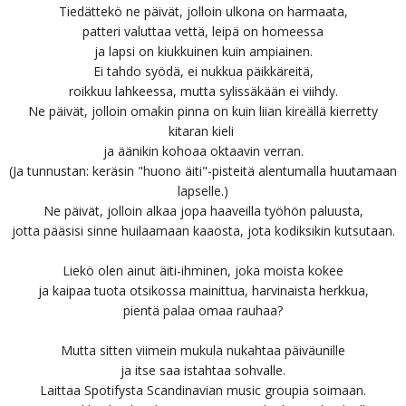
Tiedättekö ne päivät, jolloin ulkona on harmaata,
patteri valuttaa vettä, leipä on homeessa
ja lapsi on kiukkuinen kuin ampiainen.
Ei tahdo syödä, ei nukkua päikkäreitä,
roikkuu lahkeessa, mutta sylissäkään ei viihdy.
Ne päivät, jolloin omakin pinna on kuin liian kireällä kierretty
kitaran kieli
ja äänikin kohoaa oktaavin verran.
(Ja tunnustan: keräsin "huono äiti"-pisteitä alentumalla huutamaan
lapselle.)
Ne päivät, jolloin alkaa jopa haaveilla työhön paluusta,
jotta pääsisi sinne huilaamaan kaaosta, jota kodiksikin kutsutaan.
Liekö olen ainut äiti-ihminen, joka moista kokee
ja kaipaa tuota otsikossa mainittua, harvinaista herkkua,
pientä palaa omaa rauhaa?
Mutta sitten viimein mukula nukahtaa päiväunille
ja itse saa istahtaa sohvalle.
Laittaa Spotifysta Scandinavian music groupia soimaan.