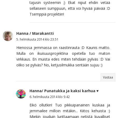
tajusin systeemin ;) Ekat niput ehdin vetää
sellaiseen sumppuun, että voi hyvää päivää :D
Tsemppiä projektiin!
Hanna / Marakantti
5. helmikuuta 2014 klo 23.51
Hienossa jemmassa on raastinrauta :D Kaunis matto.
Mulla on ikuisuusprojektina opetella tuo maton
virkkaus. En muista edes miten tehdään pylväs :D Vai
oliko se pylväs? No, ketjusilmukka sentään sujuu :)
Vastaa
Hanna/ Punatukka ja kaksi karhua ♥
6. helmikuuta 2014 klo 9.42
Eikö ollutkin! Tuo pikkuipanainen kuskaa ja
jemmailee milloin mitäkin... Kiitos kehuista :)
Miekin jouduin lunttaamaan netistä kuvalliset