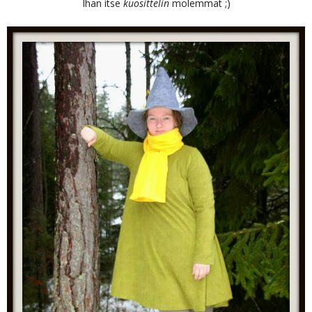
Ihan itse
kuosittelin
molemmat ;)