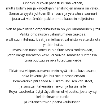
Onneksi ei kovin pahasti kiusaa ketään,
mutta köhimisen ja käytettyjen nenäliinojen määrä on vakio...
Samasta syystä johtuen Elna-rouva ja ystävänsä saumuri
joutuivat viettämään pakkolomaa kaappiin suljettuina.
Näissä pakollisissa ompelutauoissa on yksi kummallinen juttu.
Vaikka ompelusten valmistuminen taukoaa,
eivät suunnitelmat, ideat ja mielikuvat valmiista vaatteista ota
yhtään huilia.
Myöskään napsusormi ei ole flunssasta moksiskaan,
joten kangasvaraston kasvu ei taukoa samassa suhteessa...
Enää puuttuu se aika toteuttaa kaikki.
Tällaisena välipostauksena onkin hyvä laittaa kuva asusta,
jonka kaverini ylipuhui minut ompelemaan.
Penkkareihin piti saada Nuuskamuikkusen varusteet,
ja suostuin tekemään mekon ja huivin hälle.
Royal-tuotteelta löytyi täydellinen oliivijoustis, josta syntyi
kellohelmainen tunika
ja keltainen trikoo päätyi kaulaliinaan.