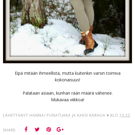
Eipä mitään ihmeellistä, mutta kuitenkin varsin toimiva
kokonaisuus!
Palataan asiaan, kunhan rään määrä vähenee.
Mukavaa viikkoa!
LÄHETTÄNYT
HANNA/ PUNATUKKA JA KAKSI KARHUA ♥
KLO
13.22
SHARE: