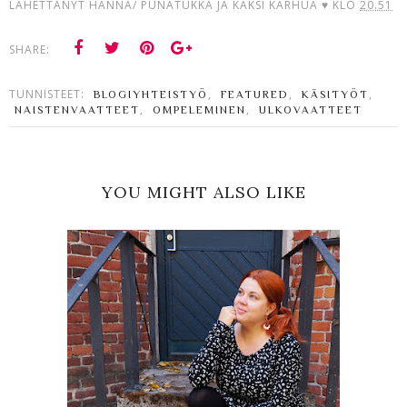
LÄHETTÄNYT
HANNA/ PUNATUKKA JA KAKSI KARHUA ♥
KLO
20.51
SHARE:
TUNNISTEET:
,
,
,
BLOGIYHTEISTYÖ
FEATURED
KÄSITYÖT
,
,
NAISTENVAATTEET
OMPELEMINEN
ULKOVAATTEET
YOU MIGHT ALSO LIKE