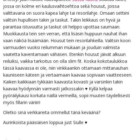
jossa on kolme eri kaulusvaihtoehtoa sekä housut, joissa
valittavana on suora kapea lahje tai resorilahje. Omaan settiini
valitsin hupullisen takin ja taskut. Takin leikkaus on hyvä ja
parantaa istuvuutta ja taskut oli helppo upottaa saumaan.
Muokkausta tein sen verran, että lisäsin huppuun nauhat ihan
vaan näköä lisäämään. Housut tein resorilahkeilla. Valitsin koon
varmuuden vuoksi reilumman mukaan ja jouduin valmista
vaatetta kaventamaan vähäsen. Etenkin housut jäivät alkuun
reiluiksi, vaikka tarkoitus on olla slim fit. Koska kokotaulukkoa
tässä kaavassa ei ole, niin vinkkaankin ottamaan mittanauhan
kauniiseen käteen ja vertaamaan kaavaa sopivaan vaatteeseen.
Kaiken kaikkiaan tykkään kaavasta kovasti ja varsinkin takin
kaavaa hyödynnän varmasti jatkossakin ♥ Kyllä kelpaa
pyöräilykausi korkata näillä vermeillä, sopii muuten täydellisesti
myös fillarin väriin!
Oletko sinä verkkareita ommellut tänä keväänä?
Aurinkoista pääsiäisen loppua just Siulle ♥