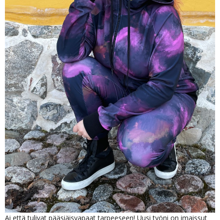
Ai että tulivat pääsiäisvapaat tarpeeseen! Uusi työni on imaissut