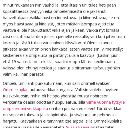
minut mukanaan niin vauhdilla, että iltaisin uni tulee heti pään
kopsahtaessa tyynyyn eikä ompelemisesta ole jaksanut
haaveillakaan. Vaikka uusi on innostavaa ja kiinnostavaa, se on
myös haastavaa ja kiireistä, joten mikään isompaa ajattelua
vaativa ei ole houkuttanut virka-ajan jälkeen. Vaikka nyt lomalla
olisi ollut ihana lähteä jollekin pienelle reissulle, veti koti pitemmän
korren ja tästä tulikin varsinainen kässäloma! Olen leikannut
pitkästä aikaa vinon pinon kankaita lasten vaatteisiin, viimeistellyt
keskeneräisiä ompeluita ja piirtänyt uusia kaavoja. (Laskin juuri,
että 19 vaatetta on tekeillä, saattoi mopo lähteä keulimaan.)
Välissä olen ehtinyt neuloa ja saanut aloittamani tuftaustyönkin
valmiiksi. Ihan parasta!
Ompelujumi lähti purkautumaan, kun sain ommeltavakseni
Ommelkuplan
uutuusverkkarikangasta. Valitsin violetinsävyisen
Kuiske-kuosin, mihin oli helppo yhdistää musta ribbiresori.
Verkkarilta osasin odottaa huippulaatua, sillä
viime vuonna tytsylle
ompelemani verkkapuku
on ihan priimaa edelleen! Tämä verkkari
on sopivan tukevaa ja sileäpintaista ja sisäpuoli on pehmeäksi
harjattu. Kaavaakaan ei tarvinnut itse arpoa, sillä Ommelkuplalta
ilmestyi juuri naisille kaavapaketti.
Sussu-kaava
sisältää takin,