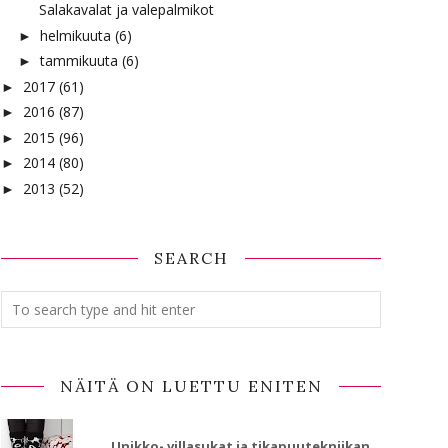
Salakavalat ja valepalmikot
helmikuuta
(6)
►
tammikuuta
(6)
►
2017
(61)
►
2016
(87)
►
2015
(96)
►
2014
(80)
►
2013
(52)
►
SEARCH
NÄITÄ ON LUETTU ENITEN
Unikko- villasukat ja tikapuutekniikan