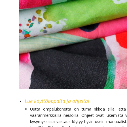
Lue käyttöoppaita ja ohjeita!
Uutta ompelukonetta on turha rikkoa sillä, ett
vääränmerkkisillä neuloilla. Ohjeet ovat lukemista 
kysymyksissä vastaus löytyy hyvin usein manuaalist