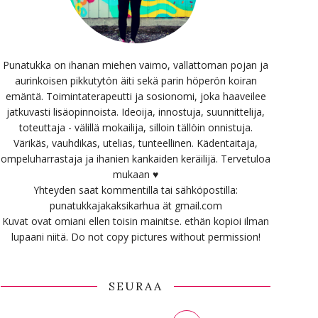
Punatukka on ihanan miehen vaimo, vallattoman pojan ja
aurinkoisen pikkutytön äiti sekä parin höperön koiran
emäntä. Toimintaterapeutti ja sosionomi, joka haaveilee
jatkuvasti lisäopinnoista. Ideoija, innostuja, suunnittelija,
toteuttaja - välillä mokailija, silloin tällöin onnistuja.
Värikäs, vauhdikas, utelias, tunteellinen. Kädentaitaja,
ompeluharrastaja ja ihanien kankaiden keräilijä. Tervetuloa
mukaan ♥
Yhteyden saat kommentilla tai sähköpostilla:
punatukkajakaksikarhua ät gmail.com
Kuvat ovat omiani ellen toisin mainitse. ethän kopioi ilman
lupaani niitä. Do not copy pictures without permission!
SEURAA