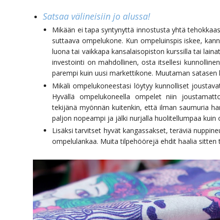
Satsaa välineisiin jo alussa!
Mikään ei tapa syntynyttä innostusta yhtä tehokkaasti
suttaava ompelukone. Kun ompeluinspis iskee, kan
luona tai vaikkapa kansalaisopiston kurssilla tai laina
investointi on mahdollinen, osta itsellesi kunnollin
parempi kuin uusi markettikone. Muutaman satasen k
Mikäli ompelukoneestasi löytyy kunnolliset joustava
Hyvällä ompelukoneella ompelet niin joustamatto
tekijänä myönnän kuitenkin, että ilman saumuria har
paljon nopeampi ja jälki nurjalla huolitellumpaa ku
Lisäksi tarvitset hyvät kangassakset, teräviä nuppi
ompelulankaa. Muita tilpehöörejä ehdit haalia sitte