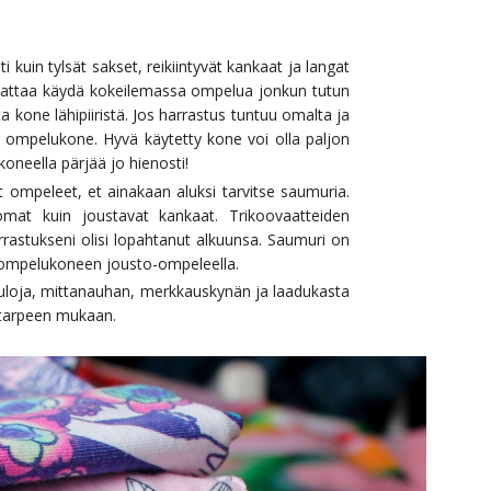
 kuin tylsät sakset, reikiintyvät kankaat ja langat
nattaa käydä kokeilemassa ompelua jonkun tutun
ta kone lähipiiristä. Jos harrastus tuntuu omalta ja
en ompelukone. Hyvä käytetty kone voi olla paljon
oneella pärjää jo hienosti!
t ompeleet, et ainakaan aluksi tarvitse saumuria.
mat kuin joustavat kankaat. Trikoovaatteiden
rastukseni olisi lopahtanut alkuunsa. Saumuri on
in ompelukoneen jousto-ompeleella.
neuloja, mittanauhan, merkkauskynän ja laadukasta
n tarpeen mukaan.