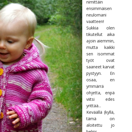
nimittäin
ensimmäisen
neulomani
vaatteen!
Sukkia olen
tikutellut aika
ajoin aiemmin,
mutta kaikki
sen isommat
työt ovat
saaneet karvat
pystyyn. En
osaa, en
ymmärrä
ohjetta, enpä
viitsi edes
yrittää...
Keväällä (kyllä,
tämä on
aloitettu jo
helmi-