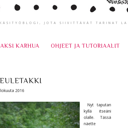
ÄSITYÖBLOGI, JOTA SIIVITTÄVÄT TARINAT L
KAKSI KARHUA
OHJEET JA TUTORIAALIT
EULETAKKI
 elokuuta 2016
Nyt taputan
kyllä itseäni
olalle. Tässä
näette