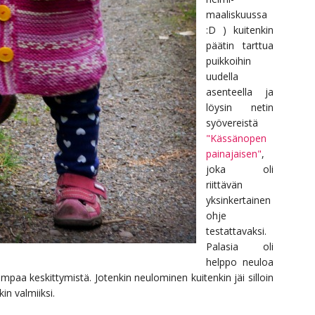
maaliskuussa
:D ) kuitenkin
päätin tarttua
puikkoihin
uudella
asenteella ja
löysin netin
syövereistä
"Kässänopen
painajaisen"
,
joka oli
riittävän
yksinkertainen
ohje
testattavaksi.
Palasia oli
helppo neuloa
rempaa keskittymistä. Jotenkin neulominen kuitenkin jäi silloin
in valmiiksi.