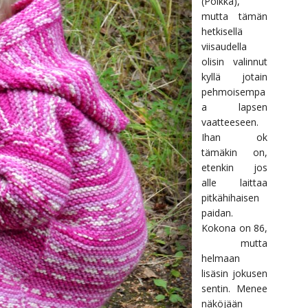
(Polkka),
mutta tämän
hetkisellä
viisaudella
olisin valinnut
kyllä jotain
pehmoisempa
a lapsen
vaatteeseen.
Ihan ok
tämäkin on,
etenkin jos
alle laittaa
pitkähihaisen
paidan.
Kokona on 86,
mutta
helmaan
lisäsin jokusen
sentin. Menee
näköjään