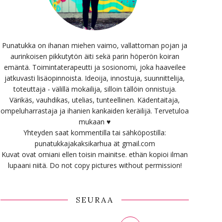
Punatukka on ihanan miehen vaimo, vallattoman pojan ja
aurinkoisen pikkutytön äiti sekä parin höperön koiran
emäntä. Toimintaterapeutti ja sosionomi, joka haaveilee
jatkuvasti lisäopinnoista. Ideoija, innostuja, suunnittelija,
toteuttaja - välillä mokailija, silloin tällöin onnistuja.
Värikäs, vauhdikas, utelias, tunteellinen. Kädentaitaja,
ompeluharrastaja ja ihanien kankaiden keräilijä. Tervetuloa
mukaan ♥
Yhteyden saat kommentilla tai sähköpostilla:
punatukkajakaksikarhua ät gmail.com
Kuvat ovat omiani ellen toisin mainitse. ethän kopioi ilman
lupaani niitä. Do not copy pictures without permission!
SEURAA