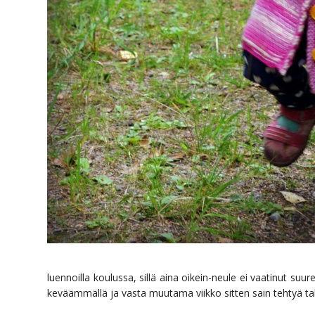
luennoilla koulussa, sillä aina oikein-neule ei vaatinut suu
keväämmällä ja vasta muutama viikko sitten sain tehtyä tak