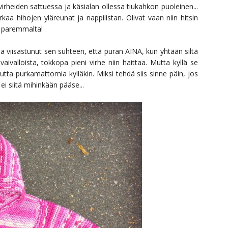
irheiden sattuessa ja käsialan ollessa tiukahkon puoleinen...
kaa hihojen yläreunat ja nappilistan. Olivat vaan niin hitsin
on paremmalta!
 viisastunut sen suhteen, että puran AINA, kun yhtään siltä
ivalloista, tokkopa pieni virhe niin haittaa. Mutta kyllä se
ta purkamattomia kylläkin. Miksi tehdä siis sinne päin, jos
i siitä mihinkään pääse...