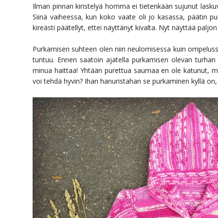
Ilman pinnan kiristelyä homma ei tietenkään sujunut laskuv
Siinä vaiheessa, kun koko vaate oli jo kasassa, päätin pur
kireästi päätellyt, ettei näyttänyt kivalta. Nyt näyttää palj
Purkamisen suhteen olen niin neulomisessa kuin ompelussa
tuntuu. Ennen saatoin ajatella purkamisen olevan turhan va
minua haittaa! Yhtään purettua saumaa en ole katunut, mut
voi tehdä hyvin? Ihan hanuristahan se purkaminen kyllä on, e