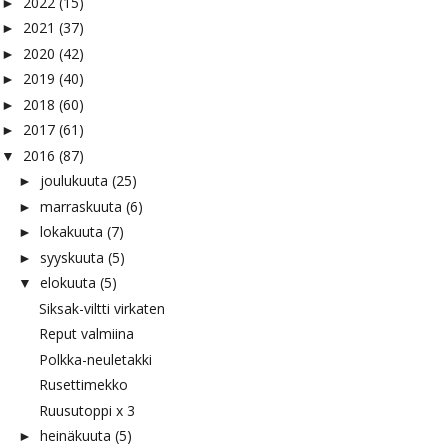
2022
(15)
►
2021
(37)
►
2020
(42)
►
2019
(40)
►
2018
(60)
►
2017
(61)
►
2016
(87)
▼
joulukuuta
(25)
►
marraskuuta
(6)
►
lokakuuta
(7)
►
syyskuuta
(5)
►
elokuuta
(5)
▼
Siksak-viltti virkaten
Reput valmiina
Polkka-neuletakki
Rusettimekko
Ruusutoppi x 3
heinäkuuta
(5)
►