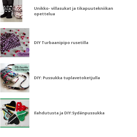
Unikko- villasukat ja tikapuutekniikan
opettelua
DIY Turbaanipipo rusetilla
DIY: Pussukka tuplavetoketjulla
Ilahdutusta ja DIY:Sydänpussukka