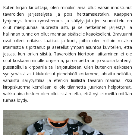
Kuten kirjan kirjoittaja, olen minäkin aina ollut varsin innostunut
tavaroiden järjestelystä ja pois heittämisestäkin. Kaappien
tyhjennys, kodin rymsteeraus ja säilytysjuttujen suunnittelu on
ollut mielipuuhaa nuoresta asti, ja se hetkellinen järjestys ja
hallinnan tunne on ollut mannaa sisäiselle kaaokselleni. Bravuurini
ovat olleet erilaiset laatikot ja korit, joihin olen milloin mitäkin
irtaimistoa sijoittanut ja asetellut ympäri asuntoa kuvitellen, että
jestas, kun onkin siistiä. Tavaroiden kiertoon laittaminen ei ole
ollut koskaan minulle ongelma, ja rompetta on jo vuosia lähtenyt
pussitolkulla kirpparille tai lahjoitukseen. Olen kuitenkin esikoisen
syntymästä asti kiukutellut pienehköä kotiamme, ahtaita neliöitä,
vähäistä säilytystilaa ja etenkin liiallista tavaran määrää. Yksi
kirppiskuorma kerrallaan ei ole tilannetta juurikaan helpottanut,
vaikka aina hetken olen ollut sitä mieltä, että nyt ei meiltä mitään
turhaa löydy.