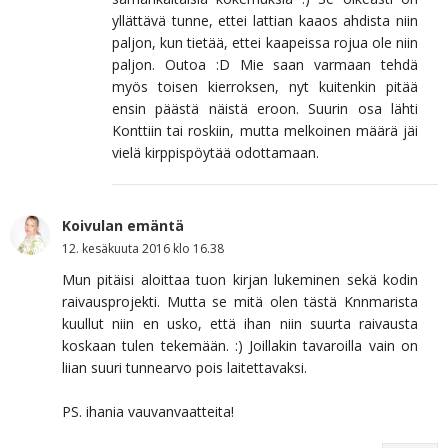
yllättävä tunne, ettei lattian kaaos ahdista niin
paljon, kun tietää, ettei kaapeissa rojua ole niin
paljon. Outoa :D Mie saan varmaan tehdä
myös toisen kierroksen, nyt kuitenkin pitää
ensin päästä näistä eroon. Suurin osa lähti
Konttiin tai roskiin, mutta melkoinen määrä jäi
vielä kirppispöytää odottamaan.
Koivulan emäntä
12. kesäkuuta 2016 klo 16.38
Mun pitäisi aloittaa tuon kirjan lukeminen sekä kodin
raivausprojekti. Mutta se mitä olen tästä Knnmarista
kuullut niin en usko, että ihan niin suurta raivausta
koskaan tulen tekemään. :) Joillakin tavaroilla vain on
liian suuri tunnearvo pois laitettavaksi.
PS. ihania vauvanvaatteita!