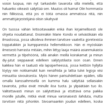
voisin luopua, niin nyt tarkastelin tavaroita sillä mielellä, että
haluanko oikeasti säilyttää sen. Muutos oli huima! Olin hommasta
niin fiiliksissä, että jos ei töitä omassa ammatissa riitä, niin
ammattijärjestelijänä olisin sikahyvä!
On tuossa vähän kritisoitavaakin enkä ihan kirjaimellisesti ole
ohjeita noudattanut. Ensinnäkin Marie Kondo ei selvästikään elä
ilmastossa, jossa ulkoileva ihminen tarvitsee vaatetta goretexista
toppatakkiin ja kumppareista hellemekkoon. Hän ei myöskään
ilmeisesti harrasta mitään, mihin liittyy laaja määrä asianmukaista
vermettä ja tilpehööriä, sillä ainakin meillä koirakamat ja minun
diy-jutut sieppaavat edelleen säilytystilasta ison osan. Ennen
kaikkea hän ei taatusti elä lapsiperheessä, jossa keittiön hyllyltä
löytyy niin nokkamukit kuin nenäfriida ja lattia tulvii legoja viisi
minuuttia siivouksesta. Myös hänen parisuhdettaan epäilen, sillä
omalla kanssaihmisellä on kumma halu säilyttää sellaisiakin
tavaroita, jotka eivät minulle iloa tuota. Ja ylipäätään tuo ilo.
Valitettavasti minun on säilytettävä ja etsittävä oma paikka
monille jutuille, mitkä eivät minua varsinaisesti ilahduta, mutta
tarvitsen
niitä johonkin. Siivoamaankin joudun edelleen, koska