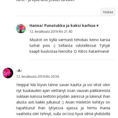
Vastaa
Hanna/ Punatukka ja kaksi karhua ♥
12. kesäkuuta 2016 klo 21.40
Muutot on kyllä varmasti tehokas keino karsia
turhat pois :) Sellaista odotellessa! Tyhjät
kaapit kuulostaa hienolta :D Kiitos Katarimaria!
-A-
12. kesäkuuta 2016 klo 20.56
Heippa! Mä löysin tänne savan kautta ja voi vitsit olen
nyt kuukauden ajan viettänyt osan vauvan päikkäreistä
suklaan kanssa keittiön pöydän ääressä ja lukenut ihan
alusta asti kaikki julkaisut :) Aivan mieletön kehitys on
tapahtunut ihan lyhyessä ajassa ja hirmu ihania
vaatteita olet tehnyt, sulla on tosi hyvä silmä yhdistellä