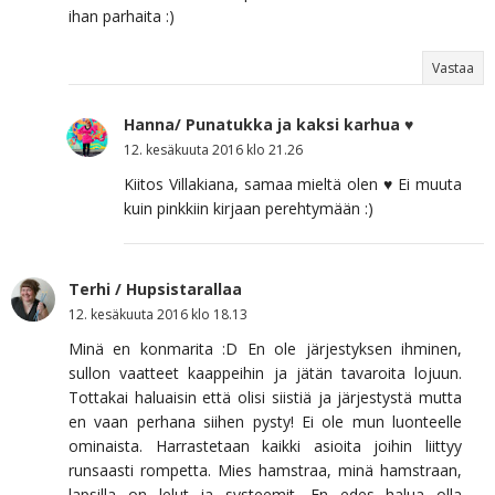
ihan parhaita :)
Vastaa
Hanna/ Punatukka ja kaksi karhua ♥
12. kesäkuuta 2016 klo 21.26
Kiitos Villakiana, samaa mieltä olen ♥ Ei muuta
kuin pinkkiin kirjaan perehtymään :)
Terhi / Hupsistarallaa
12. kesäkuuta 2016 klo 18.13
Minä en konmarita :D En ole järjestyksen ihminen,
sullon vaatteet kaappeihin ja jätän tavaroita lojuun.
Tottakai haluaisin että olisi siistiä ja järjestystä mutta
en vaan perhana siihen pysty! Ei ole mun luonteelle
ominaista. Harrastetaan kaikki asioita joihin liittyy
runsaasti rompetta. Mies hamstraa, minä hamstraan,
lapsilla on lelut ja systeemit. En edes halua olla