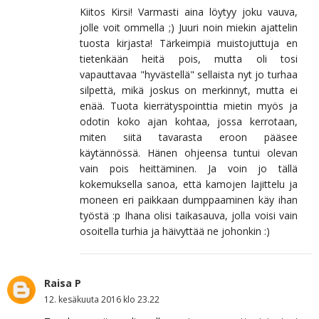
Kiitos Kirsi! Varmasti aina löytyy joku vauva,
jolle voit ommella ;) Juuri noin miekin ajattelin
tuosta kirjasta! Tärkeimpiä muistojuttuja en
tietenkään heitä pois, mutta oli tosi
vapauttavaa "hyvästellä" sellaista nyt jo turhaa
silpettä, mikä joskus on merkinnyt, mutta ei
enää. Tuota kierrätyspointtia mietin myös ja
odotin koko ajan kohtaa, jossa kerrotaan,
miten siitä tavarasta eroon pääsee
käytännössä. Hänen ohjeensa tuntui olevan
vain pois heittäminen. Ja voin jo tällä
kokemuksella sanoa, että kamojen lajittelu ja
moneen eri paikkaan dumppaaminen käy ihan
työstä :p Ihana olisi taikasauva, jolla voisi vain
osoitella turhia ja häivyttää ne johonkin :)
Raisa P
12. kesäkuuta 2016 klo 23.22