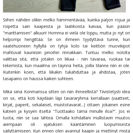
Siihen nähden olikin melko hämmentävää, kuinka paljon rojua ja
roipetta sain kaapeista ja laatikoista kaivaa, kun pääsin
"marittamisen" alkuun! Homma ei vielä ole loppu, mutta jo nyt on
helpompi hengittää. Se on ihmeen tyydyttävä tunne, kun
vaatehuoneen hyllyllä on tyhjä kolo tai keittiön muovikipot
mahtuvat kauniisiin pinoihin rinnakkain. Tuntuu melko nololta
valittaa sitä, että jotakin on liikaa - niin tavaraa, ruokaa tai
tekemistä, kun maailma on täynnä heitä, joilla tilanne niin ei ole.
Kuitenkin koen, että liikakin tukahduttaa ja ahdistaa, joten
tasapaino on haussa kaiken suhteen.
Mikä siinä Konmarissa sitten on niin ihmeellistä? Tiivistetysti idea
on se, että koti käydään läpi tavararyhmä kerrallaan (vaatteet,
kirjat, paperit, sekalaiset, muistotavarat...) ottaen jokainen esine
käteen ja kysyen itseltä "Tuottaako tämä minulle iloa?". Jos ei
tuota, niin se saa lähteä. Omalla kohdallani mullistavin muutos
aiempaan oli ajatuksen kääntäminen luopumisesta
säilyttämiseen. Kun ennen olen avannut kaapin ja miettinyt mistä