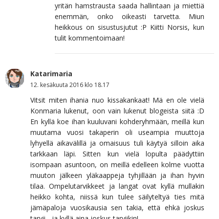
yritän hamstrausta saada hallintaan ja miettiä
enemmän, onko oikeasti tarvetta. Miun
heikkous on sisustusjutut :P Kiitti Norsis, kun
tulit kommentoimaan!
Katarimaria
12. kesäkuuta 2016 klo 18.17
Vitsit miten ihania nuo kissakankaat! Mä en ole vielä
Konmaria lukenut, oon vain lukenut blogeista siitä :D
En kyllä koe ihan kuuluvani kohderyhmään, meillä kun
muutama vuosi takaperin oli useampia muuttoja
lyhyellä aikavälillä ja omaisuus tuli käytyä silloin aika
tarkkaan läpi. Sitten kun vielä lopulta päädyttiin
isompaan asuntoon, on meillä edelleen kolme vuotta
muuton jälkeen yläkaappeja tyhjillään ja ihan hyvin
tilaa. Ompelutarvikkeet ja langat ovat kyllä mullakin
heikko kohta, niissä kun tulee säilyteltyä ties mitä
jämäpaloja vuosikausia sen takia, että ehkä joskus
tarvii - ja kyllä aina joskus tarviikin!