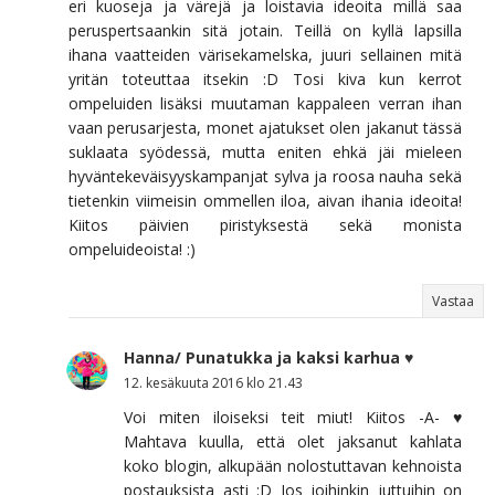
eri kuoseja ja värejä ja loistavia ideoita millä saa
peruspertsaankin sitä jotain. Teillä on kyllä lapsilla
ihana vaatteiden värisekamelska, juuri sellainen mitä
yritän toteuttaa itsekin :D Tosi kiva kun kerrot
ompeluiden lisäksi muutaman kappaleen verran ihan
vaan perusarjesta, monet ajatukset olen jakanut tässä
suklaata syödessä, mutta eniten ehkä jäi mieleen
hyväntekeväisyyskampanjat sylva ja roosa nauha sekä
tietenkin viimeisin ommellen iloa, aivan ihania ideoita!
Kiitos päivien piristyksestä sekä monista
ompeluideoista! :)
Vastaa
Hanna/ Punatukka ja kaksi karhua ♥
12. kesäkuuta 2016 klo 21.43
Voi miten iloiseksi teit miut! Kiitos -A- ♥
Mahtava kuulla, että olet jaksanut kahlata
koko blogin, alkupään nolostuttavan kehnoista
postauksista asti :D Jos joihinkin juttuihin on