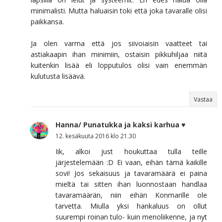
minimalisti. Mutta haluaisin toki että joka tavaralle olisi
paikkansa.
Ja olen varma että jos siivoiaisin vaatteet tai
astiakaapin ihan minimiin, ostaisin pikkuhiljaa niitä
kuitenkin lisää eli lopputulos olisi vain enemmän
kulutusta lisäävä.
Vastaa
Hanna/ Punatukka ja kaksi karhua ♥
12. kesäkuuta 2016 klo 21.30
Iik, alkoi just houkuttaa tulla teille
järjestelemään :D Ei vaan, eihän tämä kaikille
sovi! Jos sekaisuus ja tavaramäärä ei paina
mieltä tai sitten ihan luonnostaan handlaa
tavaramäärän, niin eihän Konmarille ole
tarvetta. Miulla yksi hankaluus on ollut
suurempi roinan tulo- kuin menoliikenne, ja nyt