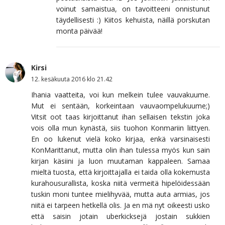
voinut samaistua, on tavoitteeni onnistunut
täydellisesti :) Kiitos kehuista, näillä porskutan
monta päivää!
Kirsi
12. kesäkuuta 2016 klo 21.42
Ihania vaatteita, voi kun melkein tulee vauvakuume.
Mut ei sentään, korkeintaan vauvaompelukuume;)
Vitsit oot taas kirjoittanut ihan sellaisen tekstin joka
vois olla mun kynästä, siis tuohon Konmariin liittyen.
En oo lukenut vielä koko kirjaa, enkä varsinaisesti
KonMarittanut, mutta olin ihan tulessa myös kun sain
kirjan käsiini ja luon muutaman kappaleen. Samaa
mieltä tuosta, että kirjoittajalla ei taida olla kokemusta
kurahousurallista, koska niitä vermeitä hipelöidessään
tuskin moni tuntee mielihyvää, mutta auta armias, jos
niitä ei tarpeen hetkellä olis. Ja en mä nyt oikeesti usko
että saisin jotain uberkicksejä jostain sukkien