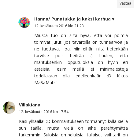
Vastaa
Hanna/ Punatukka ja kaksi karhua ♥
12. kesäkuuta 2016 klo 21.23
Miusta tuo on siitä hyvä, että voi poimia
toimivat jutut. Jos tavaroilla on tunnearvoa ja
ne tuottavat iloa, niin eihän niitä tietenkään
tarvitse pois heittää :) Luulen, että
marituksenkin lopputuloksia on hyvin eri
asteisia, esim meillä ei minimalesteja
todellakaan olla edelleenkään :D Kiitos
MäSäMutsi!
Villakiana
12. kesäkuuta 2016 klo 17.54
Käsi ylhäällä! :D konmaritukseen törmännyt kyllä siellä
sun täällä, mutta vielä on aihe perehtymättä
tarkemmin. Suloisia ompeluksia, tällaiset vaihtarit on