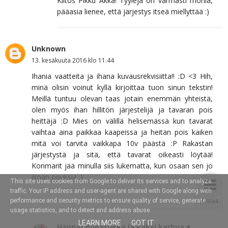
Kiitos Pikku Akka! Tyylejä on varmasti monia,
pääasia lienee, että järjestys itseä miellyttää :)
Unknown
13. kesäkuuta 2016 klo 11.44
Ihania vaatteita ja ihana kuvausrekvisiitta!! :D <3 Hih,
minä olisin voinut kyllä kirjoittaa tuon sinun tekstin!
Meillä tuntuu olevan taas jotain enemmän yhteistä,
olen myös ihan hillitön järjestelijä ja tavaran pois
heittäjä :D Mies on välillä helisemässä kun tavarat
vaihtaa aina paikkaa kaapeissa ja heitän pois kaiken
mitä voi tarvita vaikkapa 10v päästä :P Rakastan
järjestystä ja sitä, että tavarat oikeasti löytää!
Konmarit jää minulla siis lukematta, kun osaan sen jo
ilman opuksia ;)
This site uses cookies from Google to deliver its services and to analyze
traffic. Your IP address and user-agent are shared with Google along with
Vastaa
performance and security metrics to ensure quality of service, generate
usage statistics, and to detect and address abuse.
LEARN MORE
GOT IT
Hanna/ Punatukka ja kaksi karhua ♥