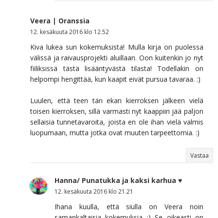
Veera | Oranssia
12. kesäkuuta 2016 klo 12.52
Kiva lukea sun kokemuksista! Mulla kirja on puolessa
välissä ja raivausprojekti aluillaan. Oon kuitenkin jo nyt
fiiliksissä tästä lisääntyvästä tilasta! Todellakin on
helpompi hengittää, kun kaapit eivät pursua tavaraa. :)
Luulen, että teen tän ekan kierroksen jälkeen vielä
toisen kierroksen, sillä varmasti nyt kaappiin jää paljon
sellaisia tunnetavaroita, joista en ole ihan vielä valmis
luopumaan, mutta jotka ovat muuten tarpeettomia. :)
Vastaa
Hanna/ Punatukka ja kaksi karhua ♥
12. kesäkuuta 2016 klo 21.21
Ihana kuulla, että siulla on Veera noin
samankaltaisia kokemuksia :) Se oikeasti on