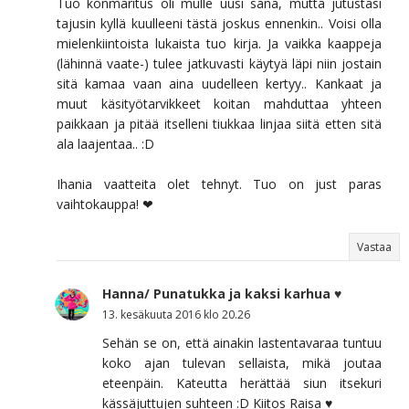
Tuo konmaritus oli mulle uusi sana, mutta jutustasi
tajusin kyllä kuulleeni tästä joskus ennenkin.. Voisi olla
mielenkiintoista lukaista tuo kirja. Ja vaikka kaappeja
(lähinnä vaate-) tulee jatkuvasti käytyä läpi niin jostain
sitä kamaa vaan aina uudelleen kertyy.. Kankaat ja
muut käsityötarvikkeet koitan mahduttaa yhteen
paikkaan ja pitää itselleni tiukkaa linjaa siitä etten sitä
ala laajentaa.. :D
Ihania vaatteita olet tehnyt. Tuo on just paras
vaihtokauppa! ❤
Vastaa
Hanna/ Punatukka ja kaksi karhua ♥
13. kesäkuuta 2016 klo 20.26
Sehän se on, että ainakin lastentavaraa tuntuu
koko ajan tulevan sellaista, mikä joutaa
eteenpäin. Kateutta herättää siun itsekuri
kässäjuttujen suhteen :D Kiitos Raisa ♥