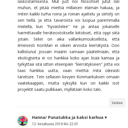
laskostamisesta. Mut just noi filosofiset jutut iski
muhun, et pitää miettiä millaisen elämän haluaa, ja
miten kaikki turha roina ja roinan ajattelu ja siirtely on
sen tiellä. Ja että tavaroista voi luopua paremmalla
mielellä, kun "hyvästelee" ne ja antaa jokaiselle
harmittavalle heräteostokselle kiitokset, että oppi siitä
jotain. Sekin on aika vallankumouksellista, että
ilmeisesti KonMari ei oikein arvosta kierrätystä. Oon
kallistunut jossain määrin samaan päätelmään, että
ekologisinta ei oo hankkia koko ajan lisää kamaa ja
tyrkyttää sitä sitten eteenpäin "kierrätykseen" jotta voi
taas hankkia uutta, vaan miettiä mitä oikeasti
tarvitsee. Tein sellasen kevyen Konmarituksen omaan
vaatekaappiin, mutta syksyllä kun on kaikki isot
projektit saatu pulkkaan, myllätään koko talo.
Vastaa
Hanna/ Punatukka ja kaksi karhua ♥
12. kesäkuuta 2016 klo 22.01