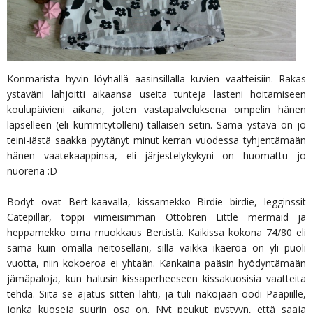
Konmarista hyvin löyhällä aasinsillalla kuvien vaatteisiin. Rakas
ystäväni lahjoitti aikaansa useita tunteja lasteni hoitamiseen
koulupäivieni aikana, joten vastapalveluksena ompelin hänen
lapselleen (eli kummitytölleni) tällaisen setin. Sama ystävä on jo
teini-iästä saakka pyytänyt minut kerran vuodessa tyhjentämään
hänen vaatekaappinsa, eli järjestelykykyni on huomattu jo
nuorena :D
Bodyt ovat Bert-kaavalla, kissamekko Birdie birdie, legginssit
Catepillar, toppi viimeisimmän Ottobren Little mermaid ja
heppamekko oma muokkaus Bertistä. Kaikissa kokona 74/80 eli
sama kuin omalla neitosellani, sillä vaikka ikäeroa on yli puoli
vuotta, niin kokoeroa ei yhtään. Kankaina pääsin hyödyntämään
jämäpaloja, kun halusin kissaperheeseen kissakuosisia vaatteita
tehdä. Siitä se ajatus sitten lähti, ja tuli näköjään oodi Paapiille,
jonka kuoseja suurin osa on.
Nyt peukut pystyyn, että saaja