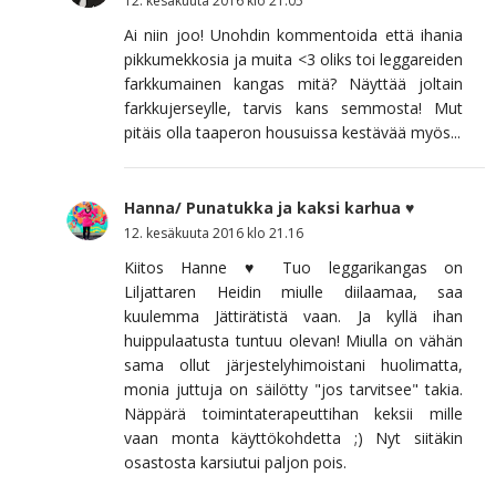
12. kesäkuuta 2016 klo 21.05
Ai niin joo! Unohdin kommentoida että ihania
pikkumekkosia ja muita <3 oliks toi leggareiden
farkkumainen kangas mitä? Näyttää joltain
farkkujerseylle, tarvis kans semmosta! Mut
pitäis olla taaperon housuissa kestävää myös...
Hanna/ Punatukka ja kaksi karhua ♥
12. kesäkuuta 2016 klo 21.16
Kiitos Hanne ♥ Tuo leggarikangas on
Liljattaren Heidin miulle diilaamaa, saa
kuulemma Jättirätistä vaan. Ja kyllä ihan
huippulaatusta tuntuu olevan! Miulla on vähän
sama ollut järjestelyhimoistani huolimatta,
monia juttuja on säilötty "jos tarvitsee" takia.
Näppärä toimintaterapeuttihan keksii mille
vaan monta käyttökohdetta ;) Nyt siitäkin
osastosta karsiutui paljon pois.