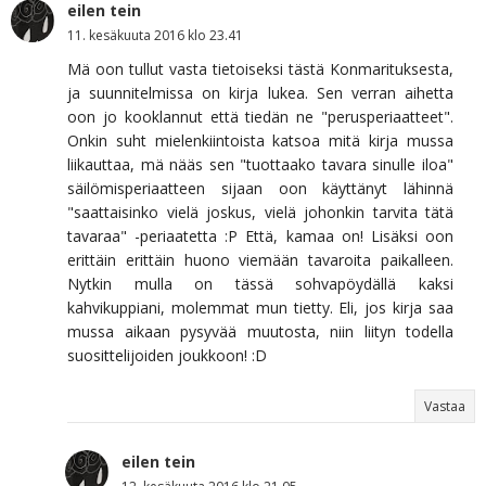
eilen tein
11. kesäkuuta 2016 klo 23.41
Mä oon tullut vasta tietoiseksi tästä Konmarituksesta,
ja suunnitelmissa on kirja lukea. Sen verran aihetta
oon jo kooklannut että tiedän ne "perusperiaatteet".
Onkin suht mielenkiintoista katsoa mitä kirja mussa
liikauttaa, mä nääs sen "tuottaako tavara sinulle iloa"
säilömisperiaatteen sijaan oon käyttänyt lähinnä
"saattaisinko vielä joskus, vielä johonkin tarvita tätä
tavaraa" -periaatetta :P Että, kamaa on! Lisäksi oon
erittäin erittäin huono viemään tavaroita paikalleen.
Nytkin mulla on tässä sohvapöydällä kaksi
kahvikuppiani, molemmat mun tietty. Eli, jos kirja saa
mussa aikaan pysyvää muutosta, niin liityn todella
suosittelijoiden joukkoon! :D
Vastaa
eilen tein