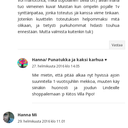
Voi mahotonta, mikä söpöläinen siellä on:) aivan ihana
tuo viimeinen kuva! Muistan kun ompelin pojalle 1v
synttäripaitaa, jonka toteutus jäi kanssa viime tinkaan.
Jotenkin kuvittelin toteutuksen helpommaksi mitä
olikaan, ja tietysti purkuhommat hidasti touhua
ennestään. Mutta valmista kuitenkin tuli:)
Vastaa
Hanna/ Punatukka ja kaksi karhua ♥
27. helmikuuta 2016 klo 14.05
Mie mietin, että pitää alkaa nyt hyvissä ajoin
suunnitella 1-vuotisjuhliin mekkoa, muuten käy
siinäkin huonosti ja joudun Lindexille
shoppailemaan :p Kiitos Villa Pipo!
Hanna Mi
29. helmikuuta 2016 klo 11.01