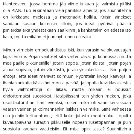
tilanteeseen, jossa homma jää viime tinkaan ja valmista pitäisi
olla PIAN. Tuo ei sinällään vielä paniikkia aiheuta, jos suunnitelma
on kirkkaana mielessä ja materiaalit hollilla. Kriisin ainekset
saadaan kasaan kuitenkin silloin, jos ideat pyörivät päässä
piirileikkiä eikä yhdestäkään saa kiinni ja kankaitakin on edessä iso
kasa, mutta mikään ei juuri nyt tunnu oikealta.
Minun viimeisin ompeluahdistus iski, kun varasin valokuvausajan
lapsillemme. Pojan vaatteet sitä varten olivat jo kunnossa, mutta
mitä päälle pikkuneidille? Jotain söpöä, jotain iloista, jotain pojan
asuun sopivaa, jotain värikästä, jotain yksinkertaista... Niin paljon
ehtoja, että ideat menivät solmuun. Pyörittelin kivoja kaavoja ja
ihania kankaita käsissäni monta päivää, ja lopulta kävi klassisesti -
hyviä vaihtoehtoja oli liikaa, mutta mikään ei noussut
ehdottomaksi suosikiksi. Hätäpäissäni tein yhden mekon, joka
osoittautui ihan liian leveäksi, toisen mikä oli vaan kerrassaan
väärän värinen ja kolmannenkin leikkasin valmiiksi. Siinä vaiheessa
olin jo niin kettuuntunut, että koko jutusta meni maku. Lopulta
kuvauspäivänä surautin pikkuiselle nopean rusettipannan ja puin
suosiolla kaupan vaatteisiin. Eli mitä opin tästä? Suunnitelma