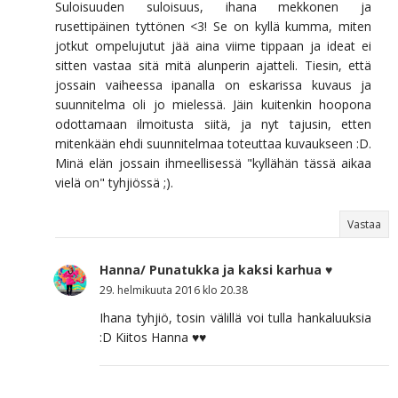
Suloisuuden suloisuus, ihana mekkonen ja
rusettipäinen tyttönen <3! Se on kyllä kumma, miten
jotkut ompelujutut jää aina viime tippaan ja ideat ei
sitten vastaa sitä mitä alunperin ajatteli. Tiesin, että
jossain vaiheessa ipanalla on eskarissa kuvaus ja
suunnitelma oli jo mielessä. Jäin kuitenkin hoopona
odottamaan ilmoitusta siitä, ja nyt tajusin, etten
mitenkään ehdi suunnitelmaa toteuttaa kuvaukseen :D.
Minä elän jossain ihmeellisessä "kyllähän tässä aikaa
vielä on" tyhjiössä ;).
Vastaa
Hanna/ Punatukka ja kaksi karhua ♥
29. helmikuuta 2016 klo 20.38
Ihana tyhjiö, tosin välillä voi tulla hankaluuksia
:D Kiitos Hanna ♥♥