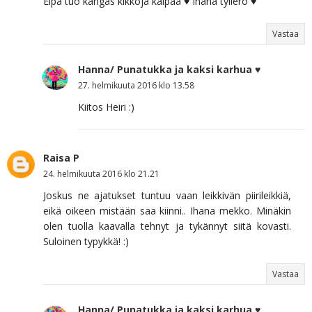
Eipä tuo kangas kikkoja kaipaa ♥ Ihana tyllerö ♥
Vastaa
Hanna/ Punatukka ja kaksi karhua ♥
27. helmikuuta 2016 klo 13.58
Kiitos Heiri :)
Raisa P
24. helmikuuta 2016 klo 21.21
Joskus ne ajatukset tuntuu vaan leikkivän piirileikkiä,
eikä oikeen mistään saa kiinni.. Ihana mekko. Minäkin
olen tuolla kaavalla tehnyt ja tykännyt siitä kovasti.
Suloinen typykkä! :)
Vastaa
Hanna/ Punatukka ja kaksi karhua ♥