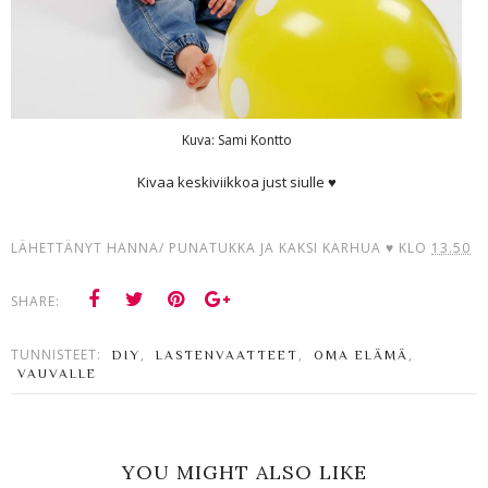
Kuva: Sami Kontto
Kivaa keskiviikkoa just siulle ♥
LÄHETTÄNYT
HANNA/ PUNATUKKA JA KAKSI KARHUA ♥
KLO
13.50
SHARE:
TUNNISTEET:
,
,
,
DIY
LASTENVAATTEET
OMA ELÄMÄ
VAUVALLE
YOU MIGHT ALSO LIKE