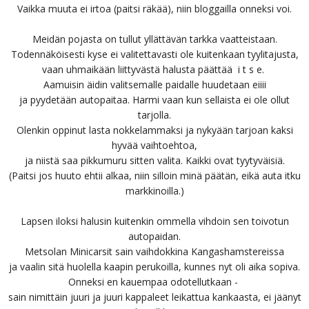
Vaikka muuta ei irtoa (paitsi räkää), niin bloggailla onneksi voi.
Meidän pojasta on tullut yllättävän tarkka vaatteistaan.
Todennäköisesti kyse ei valitettavasti ole kuitenkaan tyylitajusta,
vaan uhmaikään liittyvästä halusta päättää i t s e.
Aamuisin äidin valitsemalle paidalle huudetaan eiiii
ja pyydetään autopaitaa. Harmi vaan kun sellaista ei ole ollut
tarjolla.
Olenkin oppinut lasta nokkelammaksi ja nykyään tarjoan kaksi
hyvää vaihtoehtoa,
ja niistä saa pikkumuru sitten valita. Kaikki ovat tyytyväisiä.
(Paitsi jos huuto ehtii alkaa, niin silloin minä päätän, eikä auta itku
markkinoilla.)
Lapsen iloksi halusin kuitenkin ommella vihdoin sen toivotun
autopaidan.
Metsolan Minicarsit sain vaihdokkina Kangashamstereissa
ja vaalin sitä huolella kaapin perukoilla, kunnes nyt oli aika sopiva.
Onneksi en kauempaa odotellutkaan -
sain nimittäin juuri ja juuri kappaleet leikattua kankaasta, ei jäänyt