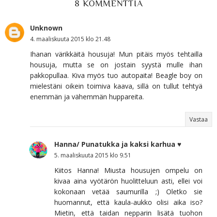
8 KOMMENTTIA
Unknown
4. maaliskuuta 2015 klo 21.48
Ihanan värikkäitä housuja! Mun pitäis myös tehtailla
housuja, mutta se on jostain syystä mulle ihan
pakkopullaa. Kiva myös tuo autopaita! Beagle boy on
mielestäni oikein toimiva kaava, sillä on tullut tehtyä
enemmän ja vähemmän huppareita.
Vastaa
Hanna/ Punatukka ja kaksi karhua ♥
5. maaliskuuta 2015 klo 9.51
Kiitos Hanna! Miusta housujen ompelu on
kivaa aina vyötärön huolitteluun asti, ellei voi
kokonaan vetää saumurilla ;) Oletko sie
huomannut, että kaula-aukko olisi aika iso?
Mietin, että taidan nepparin lisätä tuohon