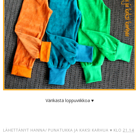
Värikästä loppuviikkoa ♥
LÄHETTÄNYT
HANNA/ PUNATUKKA JA KAKSI KARHUA ♥
KLO
21.14