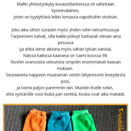
Mallin yhteistyökyky kuvaustilanteessa oli vähintään
kyseenalainen,
joten on tyydyttävä leikin lomassa napsittuihin otoksiin.
Joku aika sitten surautin myös yhden setin velourhousuja.
Tarpeeseen tulivat, sillä kaikki pöksyt tuntuivat olevan aina
pesussa
(ja ehkä viime aikoina myös vähän tylsän värisiä).
Näissä kaikissa kaavana on Saimi koossa 98.
Noshin oranssista velourista ompelin ensimmäiset kaavan
mukaan.
Seuraavista nappasin muutaman sentin lahjeresorin leveydestä
pois,
ja toimii paljon paremmin niin. Muistiin itselle sekin,
että vyötärölle voisi lisätä pari senttiä, koska ovat aika matalat.