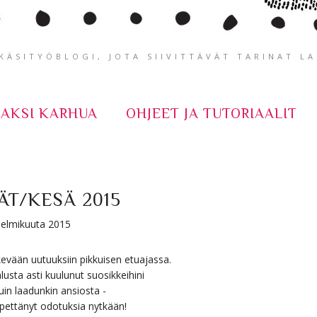
ÄSITYÖBLOGI, JOTA SIIVITTÄVÄT TARINAT L
KAKSI KARHUA
OHJEET JA TUTORIAALIT
ÄT/KESÄ 2015
 helmikuuta 2015
evään uutuuksiin pikkuisen etuajassa.
usta asti kuulunut suosikkeihini
kuin laadunkin ansiosta -
 pettänyt odotuksia nytkään!