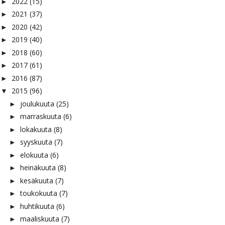
2022
(15)
►
2021
(37)
►
2020
(42)
►
2019
(40)
►
2018
(60)
►
2017
(61)
►
2016
(87)
►
2015
(96)
▼
joulukuuta
(25)
►
marraskuuta
(6)
►
lokakuuta
(8)
►
syyskuuta
(7)
►
elokuuta
(6)
►
heinäkuuta
(8)
►
kesäkuuta
(7)
►
toukokuuta
(7)
►
huhtikuuta
(6)
►
maaliskuuta
(7)
►