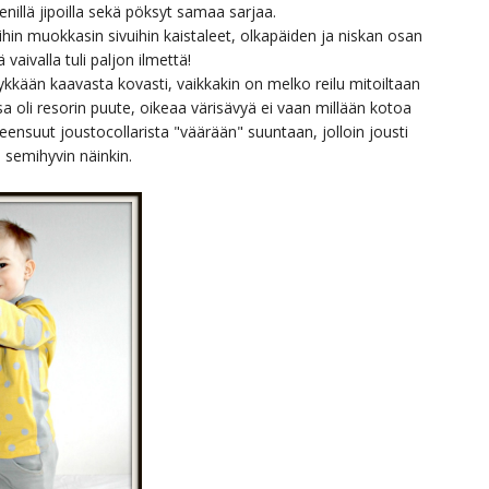
ienillä jipoilla sekä pöksyt samaa sarjaa.
in muokkasin sivuihin kaistaleet, olkapäiden ja niskan osan
 vaivalla tuli paljon ilmettä!
kään kaavasta kovasti, vaikkakin on melko reilu mitoiltaan
 oli resorin puute, oikeaa värisävyä ei vaan millään kotoa
ensuut joustocollarista "väärään" suuntaan, jolloin jousti
 semihyvin näinkin.