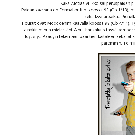
Kaksivuotias villikko sai peruspaidan p
Paidan kaavana on Formal or fun koossa 98 (Ob 1/13), mih
sekä kyynärpaikat. Pienellä
Housut ovat Mock denim-kaavalla koossa 98 (Ob 4/14). Tyk
ainakin minun mielestäni. Ainut hankaluus tässä kombossa
löytynyt. Päädyin tekemään pääntien kaitaleen sekä lahke
paremmin. Toimii