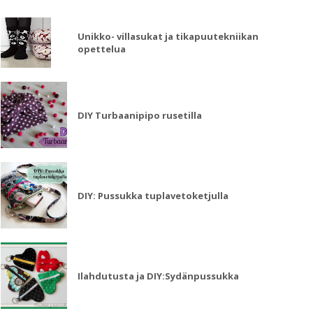
Unikko- villasukat ja tikapuutekniikan
opettelua
DIY Turbaanipipo rusetilla
DIY: Pussukka tuplavetoketjulla
Ilahdutusta ja DIY:Sydänpussukka