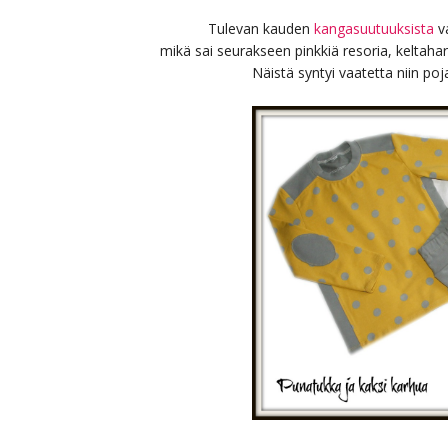
Tulevan kauden
kangasuutuuksista
va
mikä sai seurakseen pinkkiä resoria, keltah
Näistä syntyi vaatetta niin poja