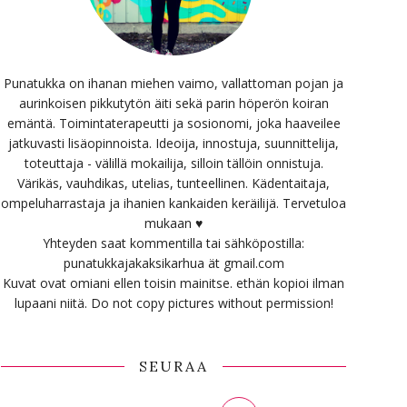
Punatukka on ihanan miehen vaimo, vallattoman pojan ja
aurinkoisen pikkutytön äiti sekä parin höperön koiran
emäntä. Toimintaterapeutti ja sosionomi, joka haaveilee
jatkuvasti lisäopinnoista. Ideoija, innostuja, suunnittelija,
toteuttaja - välillä mokailija, silloin tällöin onnistuja.
Värikäs, vauhdikas, utelias, tunteellinen. Kädentaitaja,
ompeluharrastaja ja ihanien kankaiden keräilijä. Tervetuloa
mukaan ♥
Yhteyden saat kommentilla tai sähköpostilla:
punatukkajakaksikarhua ät gmail.com
Kuvat ovat omiani ellen toisin mainitse. ethän kopioi ilman
lupaani niitä. Do not copy pictures without permission!
SEURAA