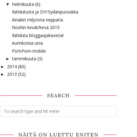
helmikuuta
(6)
▼
Ilahdutusta ja DIY:Sydänpussukka
Ainakin miljoona nepparia
Noshin kevät/kesä 2015
Ilahduta bloggaajakaveria!
Aurinkoisia unia
PomPom-mobile
tammikuuta
(3)
►
2014
(80)
►
2013
(52)
►
SEARCH
NÄITÄ ON LUETTU ENITEN