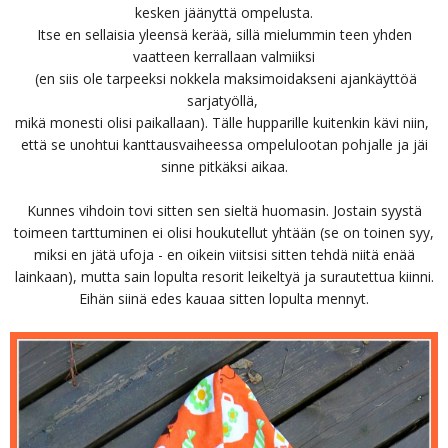
kesken jäänyttä ompelusta.
Itse en sellaisia yleensä kerää, sillä mielummin teen yhden
vaatteen kerrallaan valmiiksi
(en siis ole tarpeeksi nokkela maksimoidakseni ajankäyttöä
sarjatyöllä,
mikä monesti olisi paikallaan). Tälle hupparille kuitenkin kävi niin,
että se unohtui kanttausvaiheessa ompelulootan pohjalle ja jäi
sinne pitkäksi aikaa.
Kunnes vihdoin tovi sitten sen sieltä huomasin. Jostain syystä
toimeen tarttuminen ei olisi houkutellut yhtään (se on toinen syy,
miksi en jätä ufoja - en oikein viitsisi sitten tehdä niitä enää
lainkaan), mutta sain lopulta resorit leikeltyä ja surautettua kiinni.
Eihän siinä edes kauaa sitten lopulta mennyt.