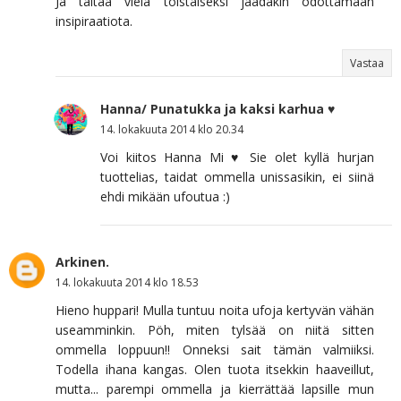
Ja taitaa vielä toistaiseksi jäädäkin odottamaan
insipiraatiota.
Vastaa
Hanna/ Punatukka ja kaksi karhua ♥
14. lokakuuta 2014 klo 20.34
Voi kiitos Hanna Mi ♥ Sie olet kyllä hurjan
tuottelias, taidat ommella unissasikin, ei siinä
ehdi mikään ufoutua :)
Arkinen.
14. lokakuuta 2014 klo 18.53
Hieno huppari! Mulla tuntuu noita ufoja kertyvän vähän
useamminkin. Pöh, miten tylsää on niitä sitten
ommella loppuun!! Onneksi sait tämän valmiiksi.
Todella ihana kangas. Olen tuota itsekkin haaveillut,
mutta... parempi ommella ja kierrättää lapsille mun