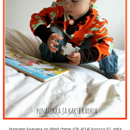
Hupparin kaavana on Wind chime (Ob 4/14) koossa 92, mitä