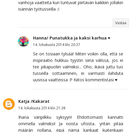
vanhoja vaatteita kun tuntuvat piirtävän kaikkiin jollakin
isännän työtusseilla :/.
Vastaa
Hanna/ Punatukka ja kaksi karhua ♥
14. lokakuuta 2014 klo 20.37
Se on tosiaan tylsää! Miten voikin olla, että se
inspiraatio hukkuu tyystin siinä välissä, jos ei
tee pikapuoliin valmiiksi... Oho, ikävä juttu tuo
tusseilla sottaaminen, ei varmasti ilahduta
uusissa vaatteissa :P Kiitos kommentistasi ♥
Katja /Kakarat
14. lokakuuta 2014 klo 21.38
Ihana väripilkku syksyyn! Ehdottomasti kannatti
ommella valmiiksi! Ja noista ufoista.. yritän pitää
määrän nollana, eipä nämä kankaat kuitenkaan