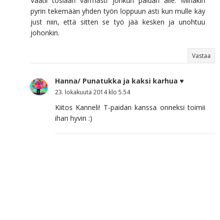
Vaatii tosiaan varmasti jonkun paidan alle. Minäkin
pyrin tekemään yhden työn loppuun asti kun mulle käy
just niin, että sitten se työ jää kesken ja unohtuu
johonkin.
Vastaa
Hanna/ Punatukka ja kaksi karhua ♥
23. lokakuuta 2014 klo 5.54
Kiitos Kanneli! T-paidan kanssa onneksi toimii
ihan hyvin :)