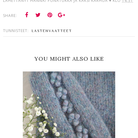
LÄHETTÄNYT
HANNA/ PUNATUKKA JA KAKSI KARHUA ♥
KLO
14.51
SHARE:
TUNNISTEET:
LASTENVAATTEET
YOU MIGHT ALSO LIKE