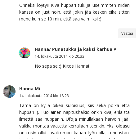
Onneksi löytyi! Kiva huppari tuli. Ja useimmiten niiden
kanssa on just noin, että jokin jää kesken eikä sitten
mene kuin se 10 min, että saa valmiiksi :)
Vastaa
Hanna/ Punatukka ja kaksi karhua ♥
14. lokakuuta 2014 klo 20.33
No sepä se :) Kiitos Hanna!
Hanna Mi
14. lokakuuta 2014 klo 18.23
Tämä on kyllä oikea suloisuus, siis sekä poika että
huppari :). Tuollainen napitushalkio onkin kiva, erilaista
ilmettä saa huppariin. Ufoja minullakaan harvoin jää,
vaikka montaa vaatetta kerrallaan teenkin. Yksi oloasu
on tosin ollut luvattoman kauan työn alla, tunnustan.