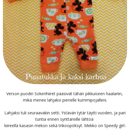
Verson puodin Sokerihiiret pääsivät tähän pikkuiseen haalariin,
mikä menee lahjaksi pienelle kummipojalleni.
Lahjaksi tuli seuraavakin setti. Ystävän tytär täytti vuoden, ja pari
tuntia ennen synttäreille lähtöä
kiireellä kasasin mekon sekä trikoopöksyt. Mekko on Speedy girl-