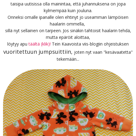
taisipa uutisissa olla mainintaa, että juhannuksena on jopa
kylmempää kuin jouluna.
Onneksi omalle ipanalle olen ehtinyt jo useamman lämpöisen
haalarin ommella,
sillä nyt sellainen on tarpeen. Jos sinäkin tahtoisit haalarin tehdä,
mutta epäröit aloittaa,
löytyy apu
täältä (klik)!
Tein Kaavoista viis-blogiin ohjeistuksen
vuoritettuun jumpsuittiin,
joten nyt vaan "kesävaatetta"
tekemään...