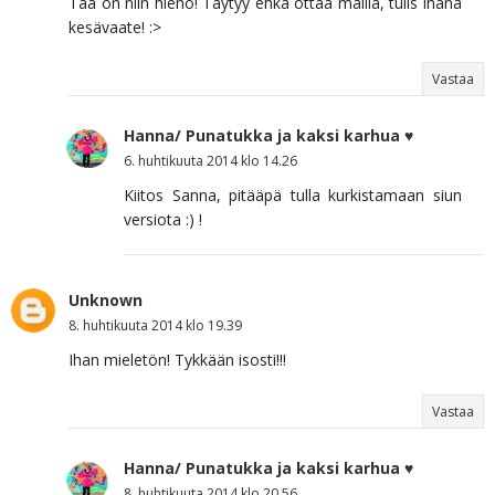
Tää on niin hieno! Täytyy ehkä ottaa mallia, tulis ihana
kesävaate! :>
Vastaa
Hanna/ Punatukka ja kaksi karhua ♥
6. huhtikuuta 2014 klo 14.26
Kiitos Sanna, pitääpä tulla kurkistamaan siun
versiota :) !
Unknown
8. huhtikuuta 2014 klo 19.39
Ihan mieletön! Tykkään isosti!!!
Vastaa
Hanna/ Punatukka ja kaksi karhua ♥
8. huhtikuuta 2014 klo 20.56