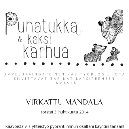
OMPELUPAINOTTEINEN KÄSITYÖBLOGI, JOTA
SIIVITTÄVÄT TARINAT LAPSIPERHEEN
ELÄMÄSTÄ.
VIRKATTU MANDALA
torstai 3. huhtikuuta 2014
Kaavoista viis-yhteistyö pyörähti minun osaltani käyntiin tänään!