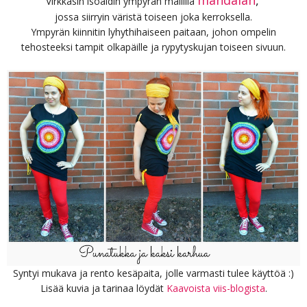
Virkkasin isoäidin ympyrän mallilla
jossa siirryin väristä toiseen joka kerroksella.
Ympyrän kiinnitin lyhythihaiseen paitaan, johon ompelin
tehosteeksi tampit olkapäille ja rypytyskujan toiseen sivuun.
Syntyi mukava ja rento kesäpaita, jolle varmasti tulee käyttöä :)
Lisää kuvia ja tarinaa löydät
Kaavoista viis-blogista
.