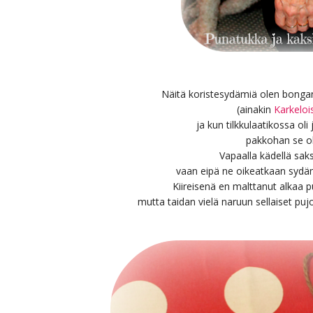
Näitä koristesydämiä olen bonga
(ainakin
Karkeloi
ja kun tilkkulaatikossa oli
pakkohan se oli
Vapaalla kädellä saksi
vaan eipä ne oikeatkaan sydäm
Kiireisenä en malttanut alkaa
mutta taidan vielä naruun sellaiset puj