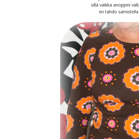
sillä vaikka anoppini va
en tahdo samistella