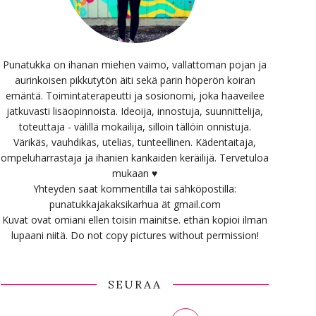
Punatukka on ihanan miehen vaimo, vallattoman pojan ja
aurinkoisen pikkutytön äiti sekä parin höperön koiran
emäntä. Toimintaterapeutti ja sosionomi, joka haaveilee
jatkuvasti lisäopinnoista. Ideoija, innostuja, suunnittelija,
toteuttaja - välillä mokailija, silloin tällöin onnistuja.
Värikäs, vauhdikas, utelias, tunteellinen. Kädentaitaja,
ompeluharrastaja ja ihanien kankaiden keräilijä. Tervetuloa
mukaan ♥
Yhteyden saat kommentilla tai sähköpostilla:
punatukkajakaksikarhua ät gmail.com
Kuvat ovat omiani ellen toisin mainitse. ethän kopioi ilman
lupaani niitä. Do not copy pictures without permission!
SEURAA