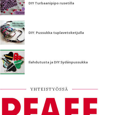
DIY Turbaanipipo rusetilla
DIY: Pussukka tuplavetoketjulla
Ilahdutusta ja DIY:Sydänpussukka
YHTEISTYÖSSÄ