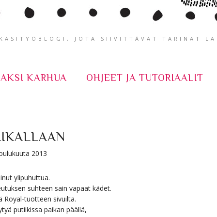
ÄSITYÖBLOGI, JOTA SIIVITTÄVÄT TARINAT L
KAKSI KARHUA
OHJEET JA TUTORIAALIT
AIKALLAAN
joulukuuta 2013
inut ylipuhuttua.
eutuksen suhteen sain vapaat kädet.
ä Royal-tuotteen sivuilta.
ytyä putiikissa paikan päällä,