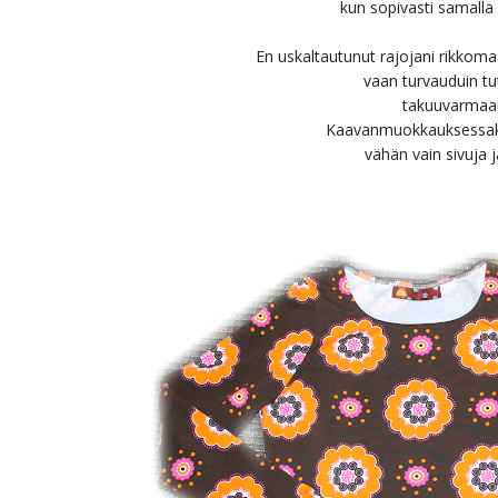
kun sopivasti samalla p
En uskaltautunut rajojani rikkom
vaan turvauduin tut
takuuvarmaan
Kaavanmuokkauksessaki
vähän vain sivuja j