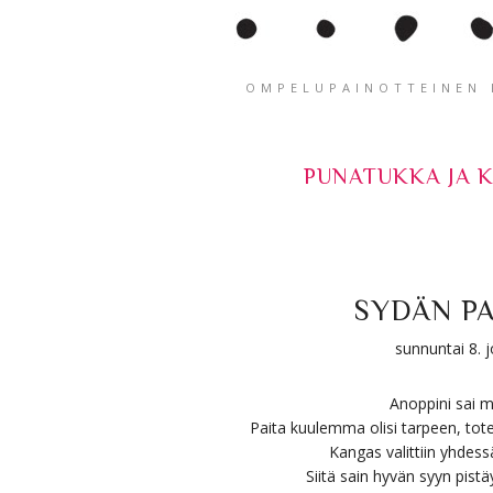
OMPELUPAINOTTEINEN K
PUNATUKKA JA 
SYDÄN P
sunnuntai 8. 
Anoppini sai m
Paita kuulemma olisi tarpeen, tot
Kangas valittiin yhdess
Siitä sain hyvän syyn pistä