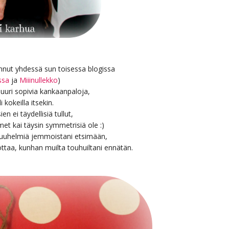
nnut yhdessä sun toisessa blogissa
ssa
ja
Miiinullekko
)
 juuri sopivia kankaanpaloja,
 kokeilla itsekin.
en ei täydellisiä tullut,
et kai täysin symmetrisiä ole :)
 puuhelmiä jemmoistani etsimään,
ottaa, kunhan muilta touhuiltani ennätän.