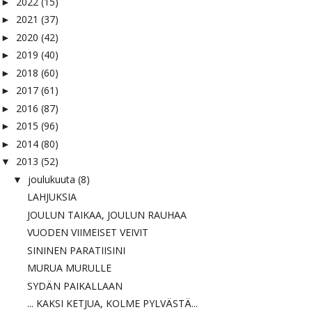
2022
(15)
►
2021
(37)
►
2020
(42)
►
2019
(40)
►
2018
(60)
►
2017
(61)
►
2016
(87)
►
2015
(96)
►
2014
(80)
►
2013
(52)
▼
joulukuuta
(8)
▼
LAHJUKSIA
JOULUN TAIKAA, JOULUN RAUHAA
VUODEN VIIMEISET VEIVIT
SININEN PARATIISINI
MURUA MURULLE
SYDÄN PAIKALLAAN
... KAKSI KETJUA, KOLME PYLVÄSTÄ...